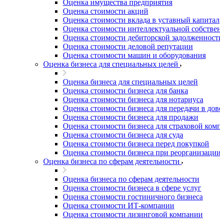
Оценка имущества предприятия
Благовещенск
Оценка стоимости акций
Благодарный
Оценка стоимости вклада в уставный капитал
Богородицк
Оценка стоимости интеллектуальной собстве
Боготол
Оценка стоимости дебиторской задолженност
Оценка стоимости деловой репутации
Большой Камень
Оценка стоимости машин и оборудования
Бор
Оценка бизнеса для специальных целей
Борзя
Оценка бизнеса для специальных целей
Борисоглебск
Оценка стоимости бизнеса для банка
Боровичи
Оценка стоимости бизнеса для нотариуса
Братск
Оценка стоимости бизнеса для передачи в до
Бронницы
Оценка стоимости бизнеса для продажи
Оценка стоимости бизнеса для страховой ком
Брянск
Оценка стоимости бизнеса для суда
Бугульма
Оценка стоимости бизнеса перед покупкой
Бугуруслан
Оценка стоимости бизнеса при реорганизаци
Оценка бизнеса по сферам деятельности
Бузулук
Буй
Оценка бизнеса по сферам деятельности
Буйнакск
Оценка стоимости бизнеса в сфере услуг
Бутурлиновка
Оценка стоимости гостиничного бизнеса
Оценка стоимости ИТ-компании
Валдай
Оценка стоимости лизинговой компании
Валуйки