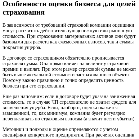
Особенности оценки бизнеса для целей
Верхний Уфалей
страхования
Верхняя Пышма
Верхняя Салда
В зависимости от требований страховой компании оценщики
Видное
могут рассчитать действительную денежную или рыночную
Владивосток
стоимость. При страховании материальных активов они будут
базовыми для расчета как ежемесячных взносов, так и суммы
Владикавказ
покрытия ущерба.
Владимир
Волгоград
В договоре со страховщиком обязательно прописывается
страховая сумма. Она прямо влияет на величину страховой
Волгодонск
премии и выплат. При этом размер страховой суммы не может
Волжск
быть выше актуальной стоимости застрахованного объекта.
Волжский
Поэтому важно правильно и точно определить ценность
Вологда
бизнеса при его страховании.
Волоколамск
Еще раз напомним: если в договоре будет указана заниженная
Волосово
стоимость, то в случае ЧП страхователю не хватит средств для
Волхов
возмещения ущерба. Если, наоборот, оценка окажется
завышенной, то, как минимум, компания будет регулярно
Вольск
переплачивать по страховым взносам (а значит нести убытки).
Воркута
Воронеж
Методики и подходы к оценке определяются с учетом
специфики конкретного предприятия. При расчетах оценщик
Воскресенск