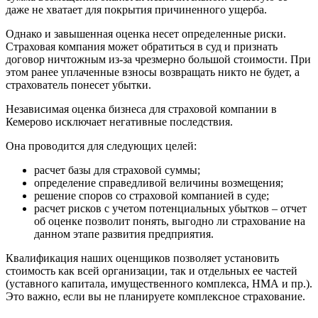
Бор
даже не хватает для покрытия причиненного ущерба.
Борзя
Однако и завышенная оценка несет определенные риски.
Борисоглебск
Страховая компания может обратиться в суд и признать
Боровичи
договор ничтожным из-за чрезмерно большой стоимости. При
этом ранее уплаченные взносы возвращать никто не будет, а
Братск
страхователь понесет убытки.
Бронницы
Брянск
Независимая оценка бизнеса для страховой компании в
Бугульма
Кемерово исключает негативные последствия.
Бугуруслан
Она проводится для следующих целей:
Бузулук
расчет базы для страховой суммы;
Буй
определение справедливой величины возмещения;
Буйнакск
решение споров со страховой компанией в суде;
Бутурлиновка
расчет рисков с учетом потенциальных убытков – отчет
Валдай
об оценке позволит понять, выгодно ли страхование на
данном этапе развития предприятия.
Валуйки
Великие Луки
Квалификация наших оценщиков позволяет установить
Великий Новгород
стоимость как всей организации, так и отдельных ее частей
(уставного капитала, имущественного комплекса, НМА и пр.).
Великий Устюг
Это важно, если вы не планируете комплексное страхование.
Вельск
Верещагино