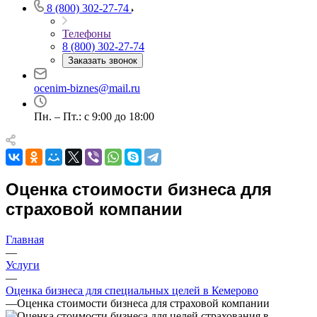
8 (800) 302-27-74
Телефоны
8 (800) 302-27-74
Заказать звонок
Выберите ваш город
ocenim-biznes@mail.ru
Пн. – Пт.: с 9:00 до 18:00
Например:
Кемерово
Абакан
Абдулино
Оценка стоимости бизнеса для
Абинск
страховой компании
Азов
Аксай
Главная
Алушта
—
Альметьевск
Услуги
Анапа
—
Оценка бизнеса для специальных целей в Кемерово
Ангарск
—
Оценка стоимости бизнеса для страховой компании
Анжеро-Судженск