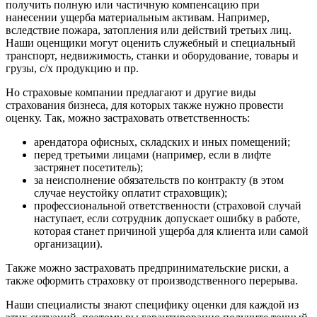
получить полную или частичную компенсацию при
Гулькевичи
нанесении ущерба материальным активам. Например,
вследствие пожара, затопления или действий третьих лиц.
Гусев
Наши оценщики могут оценить служебный и специальный
Гусь-Хрустальный
транспорт, недвижимость, станки и оборудование, товары и
Дедовск
грузы, с/х продукцию и пр.
Дербент
Но страховые компании предлагают и другие виды
Джанкой
страхования бизнеса, для которых также нужно провести
Дзержинск
оценку. Так, можно застраховать ответственность:
Дзержинский
арендатора офисных, складских и иных помещений;
Димитровград
перед третьими лицами (например, если в лифте
Дмитров
застрянет посетитель);
Долгопрудный
за неисполнение обязательств по контракту (в этом
случае неустойку оплатит страховщик);
Домодедово
профессиональной ответственности (страховой случай
Донецк
наступает, если сотрудник допускает ошибку в работе,
Дубна
которая станет причиной ущерба для клиента или самой
Дюртюли
организации).
Евпатория
Также можно застраховать предпринимательские риски, а
Егорьевск
также оформить страховку от производственного перерыва.
Ейск
Наши специалисты знают специфику оценки для каждой из
Екатеринбург