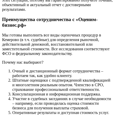
этих ситуаций, поэтому вы гарантированно получите точный,
Елабуга
объективный и актуальный отчет с достоверными
Елец
результатами.
Елизово
Преимущества сотрудничества с «Оценим-
Енисейск
бизнес.рф»
Ермолино
Ессентуки
Мы готовы выполнить все виды оценочных процедур в
Железногорск
Кемерово (в т.ч. судебные) для определения рыночной,
действительной денежной, восстановительной или
Железногорск-Илимский
заместительной стоимости. Все исследования соответствуют
Жуковский
ФСО и федеральному законодательству.
Заводоуковск
Заозерный
Почему нас выбирают?
Заполярный
Очный и дистанционный формат сотрудничества –
Зарайск
работаем так, как удобно клиенту.
Заречный
Штатные оценщики с подтвержденной квалификацией
и многолетним реальным опытом. Членство в СРО,
Заринск
страхование профессиональной ответственности.
Звенигород
Консультационная и информационная поддержка.
Зеленоград
Участие в судебных заседаниях в случае необходимости
– например, если проводилась оценка стоимости
Зеленодольск
бизнеса для получения выплаты страховой.
Зея
Оперативные результаты и доступная стоимость услуг.
Златоуст