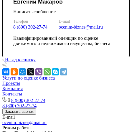
Евгений Макаров
Камень-на-Оби
Камышин
Написать сообщение
Камышлов
Телефон
E-mail
Канаш
8 (800) 302-27-74
ocenim-biznes@mail.ru
Кандалакша
Канск
Квалифицированный оценщик по оценке
движимого и недвижимого имущества, бизнеса
Карачев
Карпинск
Касли
Назад к списку
Каспийск
Кашира
Услуги по оценке бизнеса
Кемерово
Проекты
Керчь
Компания
Кизляр
Контакты
Кимры
8 (800) 302-27-74
Кингисепп
8 (800) 302-27-74
Заказать звонок
Кинель
E-mail
Кинешма
ocenim-biznes@mail.ru
Киржач
Режим работы