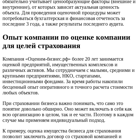
обязательно учитывает ценообразующие факторы (внешние и
Воткинск
внутренние), от которых зависит актуальная ценность
Всеволожск
объекта. Для проведения оценочной процедуры может
Выборг
потребоваться бухгалтерская и финансовая отчетность за
последние 3 года, а также результаты последнего аудита.
Выкса
Вязники
Опыт компании по оценке компании
Вязьма
для целей страхования
Вятские Поляны
Гай
Компания «Оценим-бизнес.рф» более 20 лет занимается
Гатчина
оценкой предприятий, имущественных комплексов и
Геленджик
различных активов. Мы сотрудничаем с малыми, средними и
Георгиевск
крупными предприятиями, НКО, стартапами,
инвестиционными фондами. За время работы накопили
Глазов
бесценный опыт оперативного и точного расчета стоимости
Горно-Алтайск
любых объектов.
Городец
При страховании бизнеса важно понимать, что само это
Горячий Ключ
понятие довольно обширно. Оно может включать в себя как
Грозный
всю организацию в целом, так и ее части. Поэтому в каждом
Губаха
случае мы применяем индивидуальный подход.
Губкин
К примеру, оценка имущества бизнеса для страхования
Губкинский
позволит заключить договор со страховой компанией и
Гуково