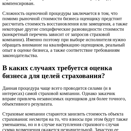
компенсирован.
Белая Калитва
Белгород
Сложность оценочной процедуры заключается в том, что
помимо рыночной стоимости бизнеса оценщику предстоит
Белебей
рассчитать стоимость восстановления или замещения, а также
Белово
некоторые другие специфические разновидности стоимости
Белогорск
(конкретный перечень зависит от запросов страховой
компании). Именно поэтому при выборе исполнителя нужно
Белорецк
обращать внимание на квалификацию оценщиков, реальный
Белореченск
опыт в оценке бизнеса, а также соответствие требованиям
Белоярский
законодательства.
Бердск
В каких случаях требуется оценка
Березники
Бийск
бизнеса для целей страхования?
Биробиджан
Бирск
Данная процедура чаще всего проводится силами (и в
интересах) самой страховой компании. Однако заказчик
Бирюч
вправе привлечь независимых оценщиков для более точного,
Благовещенск
объективного результата.
Благодарный
Богородицк
Страховые компании стараются занизить стоимость объекта
страхования: несмотря на то, что взносы при этом будут также
Боготол
уменьшены, но и в случае наступления страхового случая
Большой Камень
сумма возмещения окажется незначительной. Зачастую ее