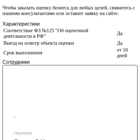
Иваново
Чтобы заказать оценку бизнеса для любых целей, свяжитесь с
нашими консультантами или оставьте заявку на сайте.
Ивантеевка
Ижевск
Характеристики
Изобильный
Соответствие ФЗ №125 "Об оценочной
Да
деятельности в РФ"
Ипатово
Выезд на осмотр объекта оценки
Да
Ирбит
от 10
Иркутск
Срок выполнения
дней
Искитим
Сотрудники
Истра
Ишим
Ишимбай
Йошкар-Ола
Казань
Калининград
Калуга
Камбарка
Каменка
Каменск-Уральский
Оценщик
Каменск-Шахтинский