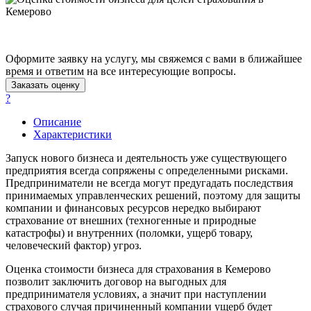
Апатиты
Апрелевка
Арамиль
Арзамас
Оформите заявку на услугу, мы свяжемся с вами в ближайшее
Архангельск
время и ответим на все интересующие вопросы.
Заказать оценку
Асбест
?
Асино
Астрахань
Описание
Ахтубинск
Характеристики
Ачинск
Запуск нового бизнеса и деятельность уже существующего
Аша
предприятия всегда сопряжены с определенными рисками.
Баймак
Предприниматели не всегда могут предугадать последствия
принимаемых управленческих решений, поэтому для защиты
Балабаново
компании и финансовых ресурсов нередко выбирают
Балаково
страхование от внешних (техногенные и природные
Балашиха
катастрофы) и внутренних (поломки, ущерб товару,
человеческий фактор) угроз.
Балашов
Барабинск
Оценка стоимости бизнеса для страхования в Кемерово
Барнаул
позволит заключить договор на выгодных для
Батайск
предпринимателя условиях, а значит при наступлении
страхового случая причиненный компании ущерб будет
Бахчисарай