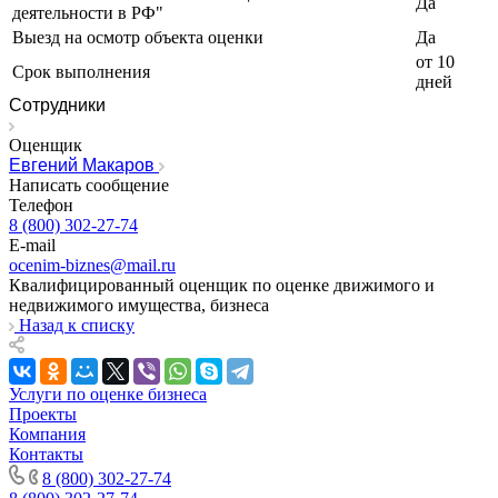
Да
деятельности в РФ"
Каменск-Уральский
Выезд на осмотр объекта оценки
Да
Каменск-Шахтинский
от 10
Камень-на-Оби
Срок выполнения
дней
Камышин
Сотрудники
Камышлов
Канаш
Оценщик
Евгений Макаров
Кандалакша
Написать сообщение
Канск
Телефон
Карачев
8 (800) 302-27-74
E-mail
Карпинск
ocenim-biznes@mail.ru
Касли
Квалифицированный оценщик по оценке движимого и
Каспийск
недвижимого имущества, бизнеса
Кашира
Назад к списку
Кемерово
Керчь
Услуги по оценке бизнеса
Кизляр
Проекты
Кимры
Компания
Кингисепп
Контакты
Кинель
8 (800) 302-27-74