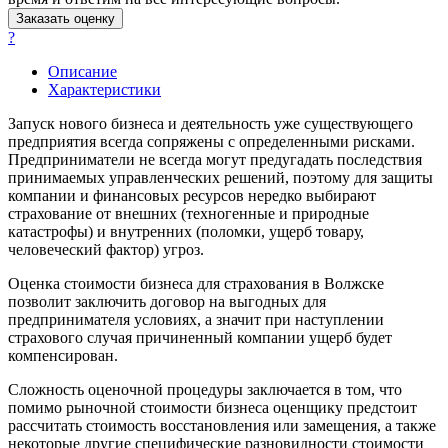
Заказать оценку
Батайск
?
Бахчисарай
Белая Калитва
Описание
Характеристики
Белгород
Белебей
Запуск нового бизнеса и деятельность уже существующего
Белово
предприятия всегда сопряжены с определенными рисками.
Предприниматели не всегда могут предугадать последствия
Белогорск
принимаемых управленческих решений, поэтому для защиты
Белорецк
компании и финансовых ресурсов нередко выбирают
Белореченск
страхование от внешних (техногенные и природные
Белоярский
катастрофы) и внутренних (поломки, ущерб товару,
человеческий фактор) угроз.
Бердск
Березники
Оценка стоимости бизнеса для страхования в Волжске
Бийск
позволит заключить договор на выгодных для
предпринимателя условиях, а значит при наступлении
Биробиджан
страхового случая причиненный компании ущерб будет
Бирск
компенсирован.
Бирюч
Сложность оценочной процедуры заключается в том, что
Благовещенск
помимо рыночной стоимости бизнеса оценщику предстоит
Благодарный
рассчитать стоимость восстановления или замещения, а также
Богородицк
некоторые другие специфические разновидности стоимости