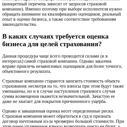
Боготол
(конкретный перечень зависит от запросов страховой
компании). Именно поэтому при выборе исполнителя нужно
Большой Камень
обращать внимание на квалификацию оценщиков, реальный
Бор
опыт в оценке бизнеса, а также соответствие требованиям
Борзя
законодательства.
Борисоглебск
В каких случаях требуется оценка
Боровичи
Братск
бизнеса для целей страхования?
Бронницы
Брянск
Данная процедура чаще всего проводится силами (и в
интересах) самой страховой компании. Однако заказчик
Бугульма
вправе привлечь независимых оценщиков для более точного,
Бугуруслан
объективного результата.
Бузулук
Страховые компании стараются занизить стоимость объекта
Буй
страхования: несмотря на то, что взносы при этом будут также
Буйнакск
уменьшены, но и в случае наступления страхового случая
Бутурлиновка
сумма возмещения окажется незначительной. Зачастую ее
Валдай
даже не хватает для покрытия причиненного ущерба.
Валуйки
Однако и завышенная оценка несет определенные риски.
Великие Луки
Страховая компания может обратиться в суд и признать
Великий Новгород
договор ничтожным из-за чрезмерно большой стоимости. При
этом ранее уплаченные взносы возвращать никто не будет, а
Великий Устюг