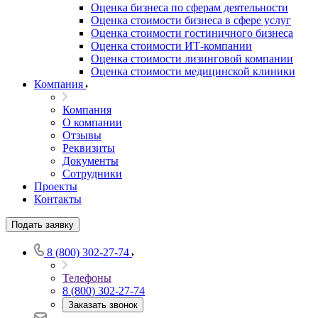
Оценка бизнеса по сферам деятельности
Оценка стоимости бизнеса в сфере услуг
Оценка стоимости гостиничного бизнеса
Оценка стоимости ИТ-компании
Оценка стоимости лизинговой компании
Оценка стоимости медицинской клиники
Компания
Выберите ваш город
Компания
О компании
Отзывы
Реквизиты
Документы
Сотрудники
Проекты
Например:
Волжск
Абакан
Контакты
Абдулино
Подать заявку
Абинск
Азов
8 (800) 302-27-74
Аксай
Алушта
Телефоны
8 (800) 302-27-74
Альметьевск
Заказать звонок
Анапа