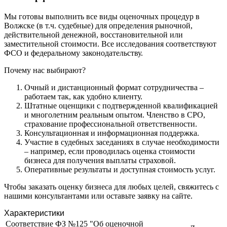
Зеленодольск
Зея
Мы готовы выполнить все виды оценочных процедур в
Златоуст
Волжске (в т.ч. судебные) для определения рыночной,
действительной денежной, восстановительной или
Иваново
заместительной стоимости. Все исследования соответствуют
Ивантеевка
ФСО и федеральному законодательству.
Ижевск
Почему нас выбирают?
Изобильный
Ипатово
Очный и дистанционный формат сотрудничества –
Ирбит
работаем так, как удобно клиенту.
Штатные оценщики с подтвержденной квалификацией
Иркутск
и многолетним реальным опытом. Членство в СРО,
Искитим
страхование профессиональной ответственности.
Истра
Консультационная и информационная поддержка.
Ишим
Участие в судебных заседаниях в случае необходимости
– например, если проводилась оценка стоимости
Ишимбай
бизнеса для получения выплаты страховой.
Йошкар-Ола
Оперативные результаты и доступная стоимость услуг.
Казань
Чтобы заказать оценку бизнеса для любых целей, свяжитесь с
Калининград
нашими консультантами или оставьте заявку на сайте.
Калуга
Камбарка
Характеристики
Каменка
Соответствие ФЗ №125 "Об оценочной