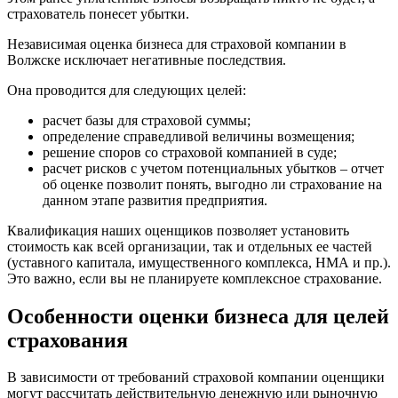
страхователь понесет убытки.
Вельск
Верещагино
Независимая оценка бизнеса для страховой компании в
Волжске исключает негативные последствия.
Верхний Уфалей
Верхняя Пышма
Она проводится для следующих целей:
Верхняя Салда
расчет базы для страховой суммы;
Видное
определение справедливой величины возмещения;
Владивосток
решение споров со страховой компанией в суде;
Владикавказ
расчет рисков с учетом потенциальных убытков – отчет
Владимир
об оценке позволит понять, выгодно ли страхование на
данном этапе развития предприятия.
Волгоград
Волгодонск
Квалификация наших оценщиков позволяет установить
Волжск
стоимость как всей организации, так и отдельных ее частей
(уставного капитала, имущественного комплекса, НМА и пр.).
Волжский
Это важно, если вы не планируете комплексное страхование.
Вологда
Волоколамск
Особенности оценки бизнеса для целей
Волосово
страхования
Волхов
Вольск
В зависимости от требований страховой компании оценщики
Воркута
могут рассчитать действительную денежную или рыночную