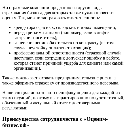
Ейск
Но страховые компании предлагают и другие виды
Екатеринбург
страхования бизнеса, для которых также нужно провести
Елабуга
оценку. Так, можно застраховать ответственность:
Елец
арендатора офисных, складских и иных помещений;
Елизово
перед третьими лицами (например, если в лифте
Енисейск
застрянет посетитель);
Ермолино
за неисполнение обязательств по контракту (в этом
случае неустойку оплатит страховщик);
Ессентуки
профессиональной ответственности (страховой случай
Железногорск
наступает, если сотрудник допускает ошибку в работе,
Железногорск-Илимский
которая станет причиной ущерба для клиента или самой
организации).
Жуковский
Заводоуковск
Также можно застраховать предпринимательские риски, а
Заозерный
также оформить страховку от производственного перерыва.
Заполярный
Наши специалисты знают специфику оценки для каждой из
Зарайск
этих ситуаций, поэтому вы гарантированно получите точный,
Заречный
объективный и актуальный отчет с достоверными
Заринск
результатами.
Звенигород
Преимущества сотрудничества с «Оценим-
Зеленоград
бизнес.рф»