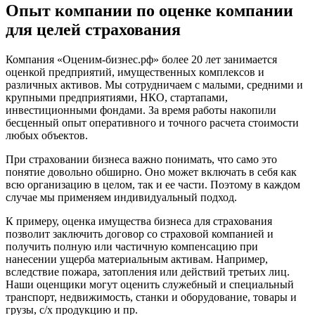
Опыт компании по оценке компании
Губкинский
для целей страхования
Гуково
Гулькевичи
Компания «Оценим-бизнес.рф» более 20 лет занимается
Гусев
оценкой предприятий, имущественных комплексов и
Гусь-Хрустальный
различных активов. Мы сотрудничаем с малыми, средними и
Дедовск
крупными предприятиями, НКО, стартапами,
инвестиционными фондами. За время работы накопили
Дербент
бесценный опыт оперативного и точного расчета стоимости
Джанкой
любых объектов.
Дзержинск
При страховании бизнеса важно понимать, что само это
Дзержинский
понятие довольно обширно. Оно может включать в себя как
Димитровград
всю организацию в целом, так и ее части. Поэтому в каждом
Дмитров
случае мы применяем индивидуальный подход.
Долгопрудный
К примеру, оценка имущества бизнеса для страхования
Домодедово
позволит заключить договор со страховой компанией и
Донецк
получить полную или частичную компенсацию при
Дубна
нанесении ущерба материальным активам. Например,
вследствие пожара, затопления или действий третьих лиц.
Дюртюли
Наши оценщики могут оценить служебный и специальный
Евпатория
транспорт, недвижимость, станки и оборудование, товары и
Егорьевск
грузы, с/х продукцию и пр.