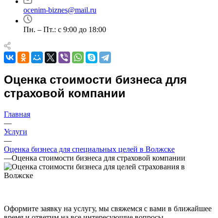
Ангарск
ocenim-biznes@mail.ru
Анжеро-Судженск
Апатиты
Пн. – Пт.: с 9:00 до 18:00
Апрелевка
Арамиль
Арзамас
Архангельск
Оценка стоимости бизнеса для
Асбест
страховой компании
Асино
Астрахань
Главная
Ахтубинск
—
Ачинск
Услуги
Аша
—
Оценка бизнеса для специальных целей в Волжске
Баймак
—
Оценка стоимости бизнеса для страховой компании
Балабаново
Балаково
Балашиха
Балашов
Барабинск
Оформите заявку на услугу, мы свяжемся с вами в ближайшее
время и ответим на все интересующие вопросы.
Барнаул