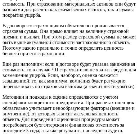
Воронеж
стоимость. При страховании материальных активов они будут
базовыми для расчета как ежемесячных взносов, так и суммы
Воскресенск
покрытия ущерба.
Воткинск
Всеволожск
В договоре со страховщиком обязательно прописывается
страховая сумма. Она прямо влияет на величину страховой
Выборг
премии и выплат. При этом размер страховой суммы не может
Выкса
быть выше актуальной стоимости застрахованного объекта.
Вязники
Поэтому важно правильно и точно определить ценность
Вязьма
бизнеса при его страховании.
Вятские Поляны
Еще раз напомним: если в договоре будет указана заниженная
Гай
стоимость, то в случае ЧП страхователю не хватит средств для
Гатчина
возмещения ущерба. Если, наоборот, оценка окажется
завышенной, то, как минимум, компания будет регулярно
Геленджик
переплачивать по страховым взносам (а значит нести убытки).
Георгиевск
Глазов
Методики и подходы к оценке определяются с учетом
специфики конкретного предприятия. При расчетах оценщик
Горно-Алтайск
обязательно учитывает ценообразующие факторы (внешние и
Городец
внутренние), от которых зависит актуальная ценность
Горячий Ключ
объекта. Для проведения оценочной процедуры может
Грозный
потребоваться бухгалтерская и финансовая отчетность за
последние 3 года, а также результаты последнего аудита.
Губаха
Губкин