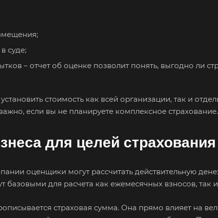
змещения;
в суде;
ытков – отчет об оценке позволит понять, выгодно ли с
тановить стоимость как всей организации, так и отдель
 важно, если вы не планируете комплексное страхование.
знеса для целей страхования
мпании оценщики могут рассчитать действительную ден
т базовыми для расчета как ежемесячных взносов, так 
 ваш город
описывается страховая сумма. Она прямо влияет на вел