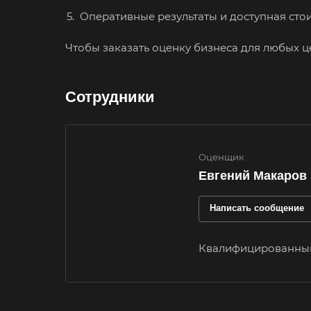
Оперативные результаты и доступная стои
Иркутск
Ишимбай
Чтобы заказать оценку бизнеса для любых це
Калуга
Сотрудники
Каменск-
Шахтинский
Карачев
Оценщик
Кашира
Евгений Макаров
Кимры
Написать сообщение
Киржач
Кисловодск
Квалифицированный
Когалым
Колпашево