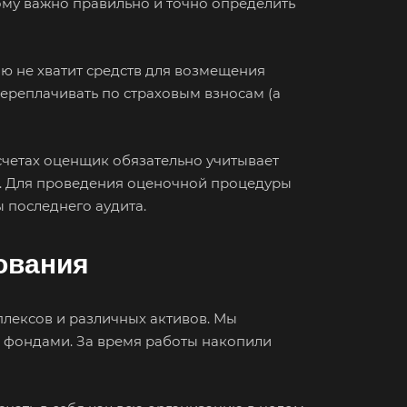
ому важно правильно и точно определить
лю не хватит средств для возмещения
переплачивать по страховым взносам (а
в
па
счетах оценщик обязательно учитывает
елевка
а. Для проведения оценочной процедуры
ест
ы последнего аудита.
нск
ования
аково
наул
город
лексов и различных активов. Мы
 фондами. За время работы накопили
орецк
езники
юч