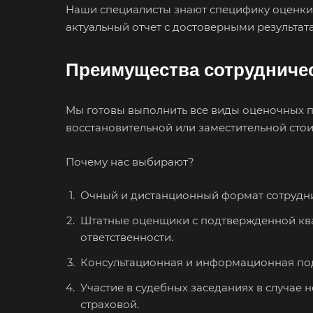
Наши специалисты знают специфику оценки 
Горно-Алтайск
актуальный отчет с достоверными результат
Губаха
Гулькевичи
Преимущества сотрудничес
Дербент
Димитровград
Мы готовы выполнить все виды оценочных пр
восстановительной или заместительной стои
Донецк
Егорьевск
Почему нас выбирают?
Елец
Очный и дистанционный формат сотруднич
Ессентуки
Штатные оценщики с подтвержденной ква
ответственности.
Заозерный
Консультационная и информационная по
Заринск
Участие в судебных заседаниях в случае
Зея
страховой.
Ижевск