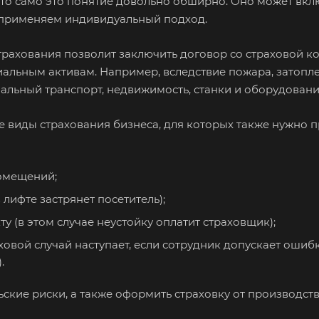
то само это понятие довольно обширно. Оно может вклю
ы применяем индивидуальный подход.
Благодарный
Богородицк
Бог
нь
Бор
Борзя
Бор
трахования позволит заключить договор со страховой к
Братск
Бронницы
Бря
льным активам. Например, вследствие пожара, затопле
Бугуруслан
Бузулук
Буй
льный транспорт, недвижимость, станки и оборудование,
Бутурлиновка
Валдай
Вал
 виды страхования бизнеса, для которых также нужно пр
Великий Новгород
Великий Устюг
Вел
Верхний Уфалей
Верхняя Пышма
Вер
помещений;
Владивосток
Владикавказ
Вла
лифте застрянет посетитель);
Волгодонск
Волжск
Вол
у (в этом случае неустойку оплатит страховщик);
Волоколамск
Волосово
Вол
овой случай наступает, если сотрудник допускает ошибк
Воркута
Воронеж
Вос
.
Всеволожск
Выборг
Вык
ские риски, а также оформить страховку от производст
Вязьма
Вятские Поляны
Гай
Геленджик
Георгиевск
Гла