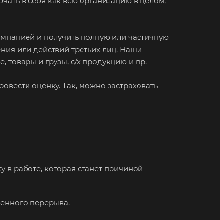
чать в себя как всю организацию в целом,
отол
исоглебск
омпанией и получить полную или частичную
нск
ния или действий третьих лиц. Наши
 товары и грузы, с/х продукцию и пр.
уйки
овести оценку. Так, можно застраховать
ьск
хняя Салда
димир
жский
хов
у в работе, которая станет причиной
кресенск
са
венного перерыва.
зов