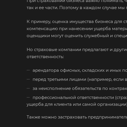
При страховании бизнеса важно понимать, ч
так и ее части. Поэтому в каждом случае м
Благовещенск
Большой Каме
К примеру, оценка имущества бизнеса для с
Боровичи
компенсацию при нанесении ущерба материа
Бугульма
оценщики могут оценить служебный и специа
Буйнакск
Но страховые компании предлагают и другие
Великие Луки
ответственность:
Верещагино
арендатора офисных, складских и иных 
Видное
перед третьими лицами (например, если в 
Волгоград
за неисполнение обязательств по контракт
Вологда
профессиональной ответственности (страх
Вольск
ущерба для клиента или самой организации)
Воткинск
Также можно застраховать предприниматель
Вязники
Гатчина