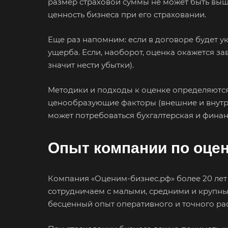
размер страховой суммы не может быть выш
ценность бизнеса при его страховании.
Например:
Сол
Еще раз напомним: если в договоре будет ук
ущерба. Если, наоборот, оценка окажется з
Абакан
значит нести убытки).
Аксай
Методики и подходы к оценке определяются
Ангарск
ценообразующие факторы (внешние и внутре
Арамиль
может потребоваться бухгалтерская и финанс
Асино
Опыт компании по оцен
Аша
Балашиха
Батайск
Компания «Оценим-бизнес.рф» более 20 лет
сотрудничаем с малыми, средними и крупн
Белебей
бесценный опыт оперативного и точного ра
Белореченск
Бийск