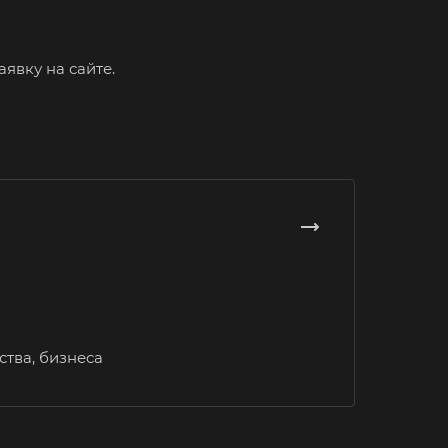
им
ининград
явку на сайте.
енск-
льский
ышлов
ск
пийск
ляр
ешма
овск
ров
тва, бизнеса
омна
аково
ейск