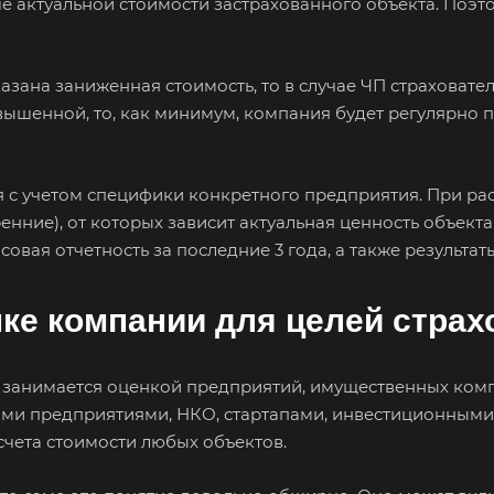
е актуальной стоимости застрахованного объекта. Поэт
икамск
азана заниженная стоимость, то в случае ЧП страховате
авышенной, то, как минимум, компания будет регулярно 
Абдулино
Абинск
Азо
Алушта
Альметьевск
Ана
 с учетом специфики конкретного предприятия. При ра
Анжеро-Судженск
Апатиты
Апр
нние), от которых зависит актуальная ценность объект
Арзамас
Архангельск
Асб
овая отчетность за последние 3 года, а также результат
Астрахань
Ахтубинск
Ачи
ке компании для целей страх
Баймак
Балабаново
Бал
Балашов
Барабинск
Бар
Бахчисарай
Белая Калитва
Бел
 занимается оценкой предприятий, имущественных комп
ыми предприятиями, НКО, стартапами, инвестиционными
Белово
Белогорск
Бел
счета стоимости любых объектов.
Белоярский
Бердск
Бер
Биробиджан
Бирск
Бир