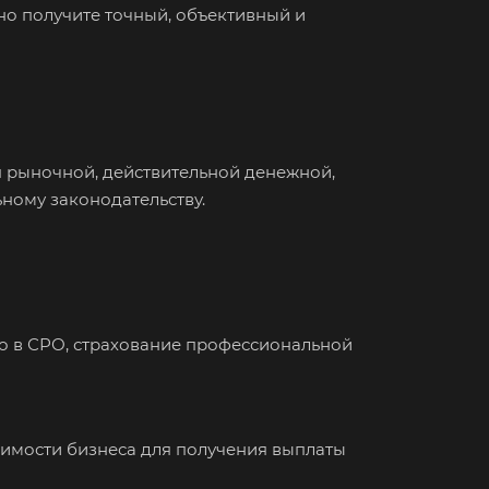
но получите точный, объективный и
зный
ово
овск
ржинский
одедово
я рыночной, действительной денежной,
ному законодательству.
атория
буга
олино
овский
 в СРО, страхование профессиональной
одоуковск
ечный
енодольск
оимости бизнеса для получения выплаты
нтеевка
ит