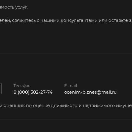
мость услуг.
Искитим
Истра
Иш
Йошкар-Ола
Казань
Кал
лей, свяжитесь с нашими консультантами или оставьте за
Камбарка
Каменка
Кам
Ура
Камень-на-Оби
Камышин
Кам
Канаш
Кандалакша
Кан
Карпинск
Касли
Кас
Кемерово
Керчь
Киз
Кингисепп
Кинель
Кин
Телефон
E-mail
Кириши
Киров
Кир
8 (800) 302-27-74
ocenim-biznes@mail.ru
Клин
Клинцы
Ков
 оценщик по оценке движимого и недвижимого имущес
Кодинск
Козельск
Кол
Кольчугино
Комсомольск-на-
Кон
Амуре
Коп