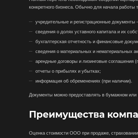
Вольск
конкретного бизнеса. Обычно для начала работы 
Воткинск
учредительные и регистрационные документы –
Вязники
сведения о долях уставного капитала и их собс
Гатчина
бухгалтерская отчетность и финансовые докуме
Горно-Алтайск
сведения о материальных и нематериальных ак
Губаха
арендные договоры и лизинговые соглашения (п
Гулькевичи
отчеты о прибылях и убытках;
Дербент
информация об обременениях (при наличии).
Димитровград
Донецк
Документы можно предоставлять в бумажном или
Егорьевск
Преимущества компа
Елец
Ессентуки
Оценка стоимости ООО при продаже, страховании 