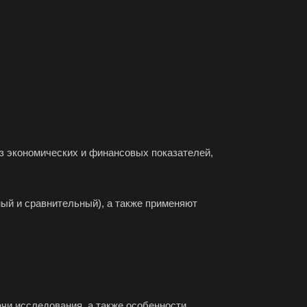
город
орецк
езники
юч
тол
соглебск
нск
з экономических и финансовых показателей,
уйки
ый и сравнительный), а также применяют
ск
хняя Салда
димир
жский
хов
чи исследования, а также особенности