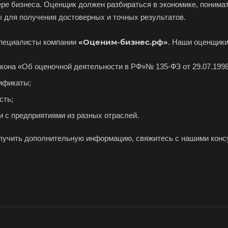
фере бизнеса. Оценщик должен разбираться в экономике, пони
Заполярный
Зарайск
Зар
 для получения достоверных и точных результатов.
Звенигород
Зеленоград
Зел
Златоуст
Иваново
Ива
«Оценим-бизнес.рф»
специалисты компании
. Наши оценщики
Изобильный
Ипатово
Ирб
она «Об оценочной деятельности в РФ»№ 135-ФЗ от 29.07.1998 
Искитим
Истра
Иши
ификаты;
Йошкар-Ола
Казань
Кал
сть;
Камбарка
Каменка
Кам
и с предприятиями из разных отраслей.
кий
Камень-на-Оби
Камышин
Кам
Кандалакша
Канск
Кар
лучить дополнительную информацию, свяжитесь с нашими консу
Касли
Каспийск
Каш
Керчь
Кизляр
Ким
Кинель
Кинешма
Кир
Киров
Кировск
Кисл
Клинцы
Ковров
Ког