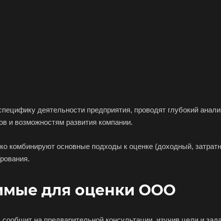
Бахчисарай
Белая Калитва
Бел
Белово
Белогорск
Бел
Белоярский
Бердск
Бер
Биробиджан
Бирск
Бир
Благодарный
Богородицк
Бого
Бор
Борзя
Бори
Братск
Бронницы
Бря
пецифику деятельности предприятия, проводят глубокий анали
Бугуруслан
Бузулук
Буй
в и возможностям развития компании.
Бутурлиновка
Валдай
Вал
ко комбинируют основные подходы к оценке (доходный, затратн
Великий Новгород
Великий Устюг
Вель
рования.
Верхний Уфалей
Верхняя Пышма
Вер
Владивосток
Владикавказ
Вла
имые для оценки ООО
Волгодонск
Волжск
Вол
Волоколамск
Волосово
Вол
ообщит на предварительной консультации, изучив цели и зада