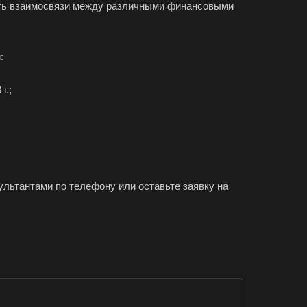
мать взаимосвязи между различными финансовыми
ечный
енодольск
нтеевка
:
ит
г.;
м
ининград
енск-Уральский
ышлов
ачев
льтантами по телефону или оставьте заявку на
ира
ры
жач
оводск
алым