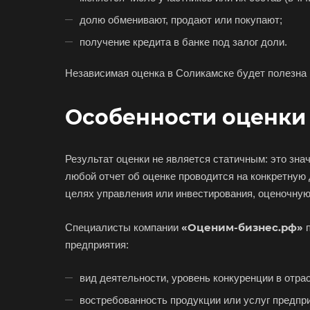
долю обменивают, продают или покупают;
Выберит
получение кредита в банке под залог доли.
Независимая оценка в Соликамске будет полезна 
Особенности оценки
Например:
Соли
Результат оценки не является статичным: это зна
Абакан
любой отчет об оценке проводится на конкретную
Аксай
целях управления или инвестирования, оценочную
Ангарск
«Оценим-бизнес.рф»
Специалисты компании
п
Арамиль
предприятия:
Асино
Аша
вид деятельности, уровень конкуренции в отра
Балашиха
востребованность продукции или услуг предпр