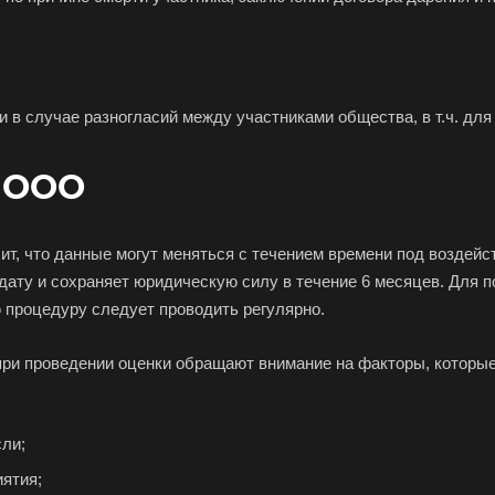
е ваш город
и в случае разногласий между участниками общества, в т.ч. дл
 ООО
камск
чит, что данные могут меняться с течением времени под воздей
Абдулино
Абинск
Азов
 дату и сохраняет юридическую силу в течение 6 месяцев. Для 
Алушта
Альметьевск
Ана
 процедуру следует проводить регулярно.
Анжеро-Судженск
Апатиты
Апр
ри проведении оценки обращают внимание на факторы, которые
Арзамас
Архангельск
Асбе
Астрахань
Ахтубинск
Ачин
Баймак
Балабаново
Бал
сли;
Балашов
Барабинск
Бар
иятия;