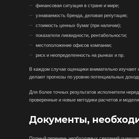
Батайск
финансовая ситуация в стране и мире;
Белебей
узнаваемость бренда, деловая репутация;
Белореченск
стоимость ценных бумаг (при наличии);
Бийск
показатели ликвидности, рентабельности;
Благовещенск
местоположение офисов компании;
Большой Камень
риск и неопределенность на рынках и пр.
Боровичи
В каждом случае оценщики внимательно изучают с
Бугульма
делают прогнозы по уровню потенциальных доходо
Буйнакск
Для более точных результатов исполнители неред
Великие Луки
проверенные и новые методики расчетов и модели
Верещагино
Видное
Документы, необход
Волгоград
Вологда
Полный перечень необходимых сведений оценщик с