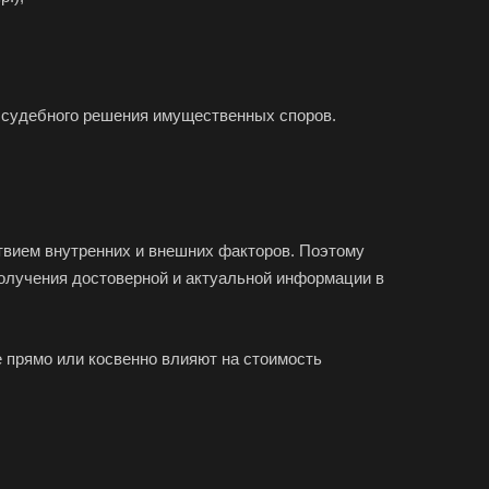
я судебного решения имущественных споров.
ствием внутренних и внешних факторов. Поэтому
получения достоверной и актуальной информации в
па
елевка
 прямо или косвенно влияют на стоимость
ст
ск
аково
наул