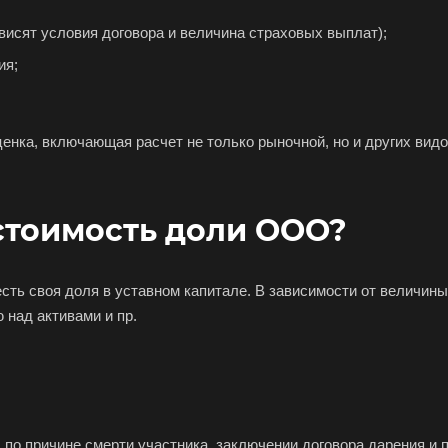
ависят условия договора и величина страховых выплат);
ия;
енка, включающая расчет не только рыночной, но и других видо
стоимость доли ООО?
есть своя доля в уставном капитале. В зависимости от величин
 над активами и пр.
. по причине смерти участника, заключении договора дарения и п