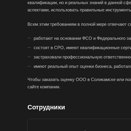
квалификации, но и реальных знаний в данной с
Заозерный
аспектами, использовать правильные инструменты
Заринск
Зея
Всем этим требованиям в полной мере отвечают 
Ижевск
работают на основании ФСО и Федерального зак
Иркутск
состоят в СРО, имеют квалификационные серт
Ишимбай
застраховали профессиональную ответственно
Калуга
имеют реальный опыт оценки бизнеса, работал
Каменск-Шахтинс
Канаш
Чтобы заказать оценку ООО в Соликамске или по
сайте компании.
Карпинск
Кемерово
Сотрудники
Кингисепп
Кириши
Клин