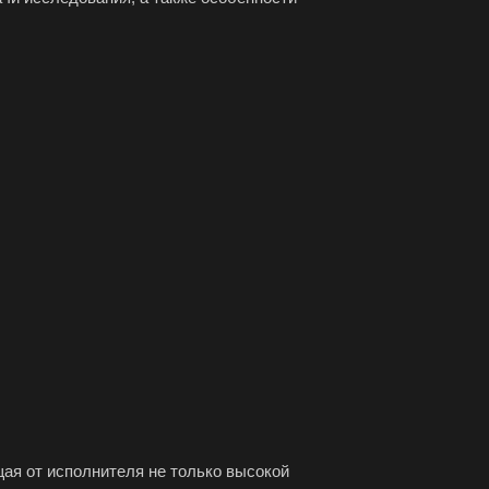
ресенск
са
ов
зный
во
овск
ржинский
одедово
атория
буга
олино
овский
доуковск
ая от исполнителя не только высокой