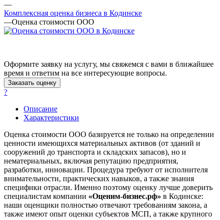
—
Анжеро-Судженск
Комплексная оценка бизнеса в Кодинске
—
Оценка стоимости ООО
Апатиты
Апрелевка
Арамиль
Арзамас
Оформите заявку на услугу, мы свяжемся с вами в ближайшее
Архангельск
время и ответим на все интересующие вопросы.
Асбест
Заказать оценку
Асино
?
Астрахань
Описание
Ахтубинск
Характеристики
Ачинск
Оценка стоимости ООО базируется не только на определении
Аша
ценности имеющихся материальных активов (от зданий и
Баймак
сооружений до транспорта и складских запасов), но и
Балабаново
нематериальных, включая репутацию предприятия,
Балаково
разработки, инновации. Процедура требуют от исполнителя
внимательности, практических навыков, а также знания
Балашиха
специфики отрасли. Именно поэтому оценку лучше доверить
Балашов
специалистам компании
«Оценим-бизнес.рф»
в Кодинске:
Барабинск
наши оценщики полностью отвечают требованиям закона, а
также имеют опыт оценки субъектов МСП, а также крупного
Барнаул