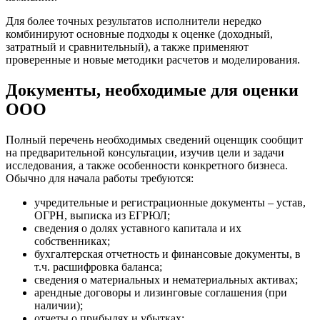
Губкинский
Для более точных результатов исполнители нередко
Гуково
комбинируют основные подходы к оценке (доходный,
Гулькевичи
затратный и сравнительный), а также применяют
Гусев
проверенные и новые методики расчетов и моделирования.
Гусь-Хрустальный
Документы, необходимые для оценки
Дедовск
ООО
Дербент
Джанкой
Полный перечень необходимых сведений оценщик сообщит
Дзержинск
на предварительной консультации, изучив цели и задачи
Дзержинский
исследования, а также особенности конкретного бизнеса.
Димитровград
Обычно для начала работы требуются:
Дмитров
учредительные и регистрационные документы – устав,
Долгопрудный
ОГРН, выписка из ЕГРЮЛ;
Домодедово
сведения о долях уставного капитала и их
Донецк
собственниках;
бухгалтерская отчетность и финансовые документы, в
Дубна
т.ч. расшифровка баланса;
Дюртюли
сведения о материальных и нематериальных активах;
Евпатория
арендные договоры и лизинговые соглашения (при
Егорьевск
наличии);
отчеты о прибылях и убытках;