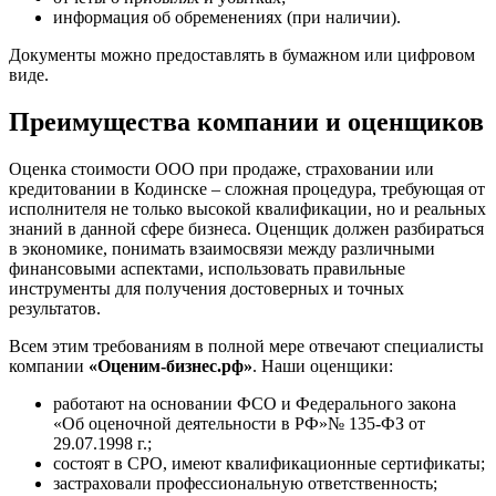
Ейск
информация об обременениях (при наличии).
Екатеринбург
Елабуга
Документы можно предоставлять в бумажном или цифровом
виде.
Елец
Елизово
Преимущества компании и оценщиков
Енисейск
Ермолино
Оценка стоимости ООО при продаже, страховании или
Ессентуки
кредитовании в Кодинске – сложная процедура, требующая от
Железногорск
исполнителя не только высокой квалификации, но и реальных
знаний в данной сфере бизнеса. Оценщик должен разбираться
Железногорск-Илимский
в экономике, понимать взаимосвязи между различными
Жуковский
финансовыми аспектами, использовать правильные
Заводоуковск
инструменты для получения достоверных и точных
результатов.
Заозерный
Заполярный
Всем этим требованиям в полной мере отвечают специалисты
Зарайск
компании
«Оценим-бизнес.рф»
. Наши оценщики:
Заречный
работают на основании ФСО и Федерального закона
Заринск
«Об оценочной деятельности в РФ»№ 135-ФЗ от
Звенигород
29.07.1998 г.;
Зеленоград
состоят в СРО, имеют квалификационные сертификаты;
застраховали профессиональную ответственность;
Зеленодольск