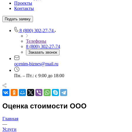
Проекты
Контакты
Подать заявку
8 (800) 302-27-74
Выберите ваш город
Телефоны
8 (800) 302-27-74
Заказать звонок
ocenim-biznes@mail.ru
Например:
Кодинск
Пн. – Пт.: с 9:00 до 18:00
Абакан
Абдулино
Абинск
Азов
Оценка стоимости ООО
Аксай
Алушта
Альметьевск
Главная
—
Анапа
Услуги
Ангарск