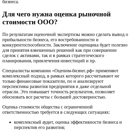
бизнеса.
Батайск
Бахчисарай
Для чего нужна оценка рыночной
Белая Калитва
стоимости ООО?
Белгород
Белебей
По результатам оценочной экспертизы можно сделать вывод о
Белово
прибыльности бизнеса, его востребованности и
Белогорск
конкурентоспособности. Заключение оценщика будет полезно
для принятия взвешенных решений как при совершении
Белорецк
сделок с активами, так и в рамках стратегического
Белореченск
планирования, привлечения инвестиций и пр.
Белоярский
Специалисты компании «Оценим-бизнес.рф» применяют
Бердск
комплексный подход, в рамках которого рассчитывают не
Березники
только финансовые показатели, по и анализируют
Бийск
перспективы развития предприятия и даже отдельной
Биробиджан
отрасли. Это повышает точность результатов, позволяет
обосновать все расчеты с большей достоверностью.
Бирск
Бирюч
Оценка стоимости общества с ограниченной
Благовещенск
ответственностью требуется в следующих ситуациях:
Благодарный
комплексный аудит, оценка эффективности бизнеса и
Богородицк
перспектив его развития;
Боготол