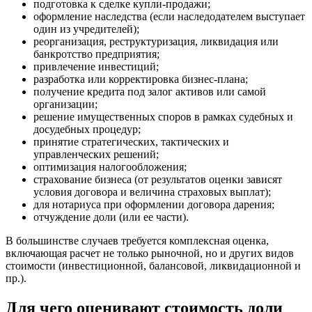
подготовка к сделке купли-продажи;
оформление наследства (если наследодателем выступает
Большой Камень
один из учредителей);
Бор
реорганизация, реструктуризация, ликвидация или
Борзя
банкротство предприятия;
Борисоглебск
привлечение инвестиций;
разработка или корректировка бизнес-плана;
Боровичи
получение кредита под залог активов или самой
Братск
организации;
Бронницы
решение имущественных споров в рамках судебных и
Брянск
досудебных процедур;
принятие стратегических, тактических и
Бугульма
управленческих решений;
Бугуруслан
оптимизация налогообложения;
Бузулук
страхование бизнеса (от результатов оценки зависят
условия договора и величина страховых выплат);
Буй
для нотариуса при оформлении договора дарения;
Буйнакск
отчуждение доли (или ее части).
Бутурлиновка
В большинстве случаев требуется комплексная оценка,
Валдай
включающая расчет не только рыночной, но и других видов
Валуйки
стоимости (инвестиционной, балансовой, ликвидационной и
Великие Луки
пр.).
Великий Новгород
Для чего оценивают стоимость доли
Великий Устюг