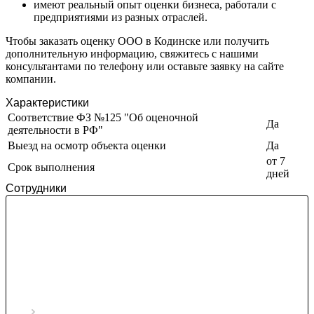
имеют реальный опыт оценки бизнеса, работали с
Зея
предприятиями из разных отраслей.
Златоуст
Чтобы заказать оценку ООО в Кодинске или получить
Иваново
дополнительную информацию, свяжитесь с нашими
Ивантеевка
консультантами по телефону или оставьте заявку на сайте
Ижевск
компании.
Изобильный
Характеристики
Ипатово
Соответствие ФЗ №125 "Об оценочной
Ирбит
Да
деятельности в РФ"
Иркутск
Выезд на осмотр объекта оценки
Да
Искитим
от 7
Срок выполнения
Истра
дней
Ишим
Сотрудники
Ишимбай
Йошкар-Ола
Казань
Калининград
Калуга
Камбарка
Каменка