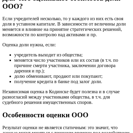
Вельск
ООО?
Верещагино
Верхний Уфалей
Если учредителей несколько, то у каждого из них есть своя
доля в уставном капитале. В зависимости от величины доли
Верхняя Пышма
меняется и влияние на принятие стратегических решений,
Верхняя Салда
возможности по контролю над активами и пр.
Видное
Владивосток
Оценка доли нужна, если:
Владикавказ
учредитель выходит из общества;
Владимир
меняется число участников или их состав (в т.ч. по
Волгоград
причине смерти участника, заключении договора
дарения и пр.);
Волгодонск
долю обменивают, продают или покупают;
Волжск
получение кредита в банке под залог доли.
Волжский
Независимая оценка в Кодинске будет полезна и в случае
Вологда
разногласий между участниками общества, в т.ч. для
Волоколамск
судебного решения имущественных споров.
Волосово
Волхов
Особенности оценки ООО
Вольск
Воркута
Результат оценки не является статичным: это значит, что
данные могут меняться с течением времени под воздействием