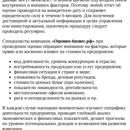
Воронеж
внутренних и внешних факторов. Поэтому любой отчет об
Воскресенск
оценке проводится на конкретную дату и сохраняет
Воткинск
юридическую силу в течение 6 месяцев. Для получения
Всеволожск
достоверной и актуальной информации в целях управления
или инвестирования, оценочную процедуру следует
Выборг
проводить регулярно.
Выкса
Вязники
Специалисты компании
«Оценим-бизнес.рф»
при
проведении оценки обращают внимание на факторы, которые
Вязьма
прямо или косвенно влияют на стоимость предприятия:
Вятские Поляны
Гай
вид деятельности, уровень конкуренции в отрасли;
востребованность продукции или услуг предприятия;
Гатчина
финансовая ситуация в стране и мире;
Геленджик
узнаваемость бренда, деловая репутация;
Георгиевск
стоимость ценных бумаг (при наличии);
Глазов
показатели ликвидности, рентабельности;
местоположение офисов компании;
Горно-Алтайск
риск и неопределенность на рынках и пр.
Городец
Горячий Ключ
В каждом случае оценщики внимательно изучают специфику
деятельности предприятия, проводят глубокий анализ
Грозный
экономических и финансовых показателей, делают прогнозы
Губаха
по уровню потенциальных доходов и возможностям развития
Губкин
компании.