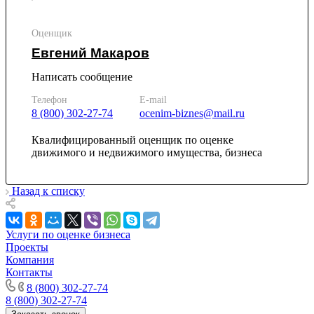
Каменск-Уральский
Каменск-Шахтинский
Оценщик
Камень-на-Оби
Камышин
Евгений Макаров
Камышлов
Написать сообщение
Канаш
Кандалакша
Телефон
E-mail
8 (800) 302-27-74
ocenim-biznes@mail.ru
Канск
Карачев
Квалифицированный оценщик по оценке
Карпинск
движимого и недвижимого имущества, бизнеса
Касли
Каспийск
Назад к списку
Кашира
Кемерово
Керчь
Услуги по оценке бизнеса
Кизляр
Проекты
Компания
Кимры
Контакты
Кингисепп
8 (800) 302-27-74
Кинель
8 (800) 302-27-74
Кинешма