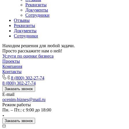
Гусев
Реквизиты
Документы
Гусь-Хрустальный
Сотрудники
Дедовск
Отзывы
Дербент
Реквизиты
Джанкой
Документы
Сотрудники
Дзержинск
Дзержинский
Находим решения для любой задачи.
Димитровград
Просто расскажите нам о ней!
Услуги по оценке бизнеса
Дмитров
Проекты
Долгопрудный
Компания
Домодедово
Контакты
Донецк
8 (800) 302-27-74
8 (800) 302-27-74
Дубна
Заказать звонок
Дюртюли
E-mail
Евпатория
ocenim-biznes@mail.ru
Егорьевск
Режим работы
Ейск
Пн. – Пт.: с 9:00 до 18:00
Екатеринбург
Заказать звонок
Елабуга