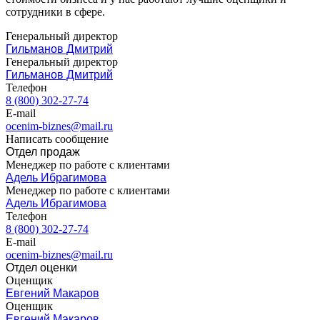
Верхняя Пышма
сотрудники в сфере.
Верхняя Салда
Генеральный директор
Видное
Гильманов Дмитрий
Владивосток
Генеральный директор
Владикавказ
Гильманов Дмитрий
Телефон
Владимир
8 (800) 302-27-74
Волгоград
E-mail
Волгодонск
ocenim-biznes@mail.ru
Написать сообщение
Волжск
Отдел продаж
Волжский
Менеджер по работе с клиентами
Вологда
Адель Ибрагимова
Волоколамск
Менеджер по работе с клиентами
Адель Ибрагимова
Волосово
Телефон
Волхов
8 (800) 302-27-74
Вольск
E-mail
ocenim-biznes@mail.ru
Воркута
Отдел оценки
Воронеж
Оценщик
Воскресенск
Евгений Макаров
Воткинск
Оценщик
Евгений Макаров
Всеволожск