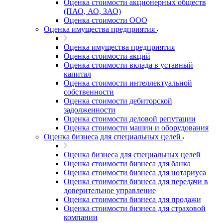
Оценка стоимости акционерных обществ
Арамиль
(ПАО, АО, ЗАО)
Оценка стоимости ООО
Арзамас
Оценка имущества предприятия
Архангельск
Асбест
Оценка имущества предприятия
Оценка стоимости акций
Асино
Оценка стоимости вклада в уставный
Астрахань
капитал
Ахтубинск
Оценка стоимости интеллектуальной
Ачинск
собственности
Оценка стоимости дебиторской
Аша
задолженности
Баймак
Оценка стоимости деловой репутации
Балабаново
Оценка стоимости машин и оборудования
Балаково
Оценка бизнеса для специальных целей
Балашиха
Оценка бизнеса для специальных целей
Балашов
Оценка стоимости бизнеса для банка
Барабинск
Оценка стоимости бизнеса для нотариуса
Оценка стоимости бизнеса для передачи в
Барнаул
доверительное управление
Батайск
Оценка стоимости бизнеса для продажи
Бахчисарай
Оценка стоимости бизнеса для страховой
Белая Калитва
компании