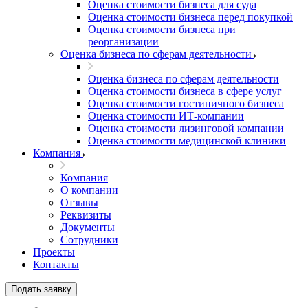
Оценка стоимости бизнеса для суда
Белгород
Оценка стоимости бизнеса перед покупкой
Белебей
Оценка стоимости бизнеса при
Белово
реорганизации
Оценка бизнеса по сферам деятельности
Белогорск
Белорецк
Оценка бизнеса по сферам деятельности
Белореченск
Оценка стоимости бизнеса в сфере услуг
Белоярский
Оценка стоимости гостиничного бизнеса
Оценка стоимости ИТ-компании
Бердск
Оценка стоимости лизинговой компании
Березники
Оценка стоимости медицинской клиники
Бийск
Компания
Биробиджан
Компания
Бирск
О компании
Бирюч
Отзывы
Благовещенск
Реквизиты
Документы
Благодарный
Сотрудники
Богородицк
Проекты
Боготол
Контакты
Большой Камень
Подать заявку
Бор
Борзя