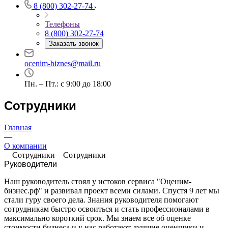
8 (800) 302-27-74
Борисоглебск
Боровичи
Телефоны
8 (800) 302-27-74
Братск
Заказать звонок
Бронницы
Брянск
ocenim-biznes@mail.ru
Бугульма
Бугуруслан
Пн. – Пт.: с 9:00 до 18:00
Бузулук
Сотрудники
Буй
Буйнакск
Главная
Бутурлиновка
—
Валдай
О компании
Валуйки
—
Сотрудники
—
Сотрудники
Великие Луки
Руководители
Великий Новгород
Наш руководитель стоял у истоков сервиса "Оценим-
Великий Устюг
бизнес.рф" и развивал проект всеми силами. Спустя 9 лет мы
Вельск
стали гуру своего дела. Знания руководителя помогают
сотрудникам быстро освоиться и стать профессионалами в
Верещагино
максимально короткий срок. Мы знаем все об оценке
Верхний Уфалей
стоимости бизнеса и у нас работают лучшие оценщики и