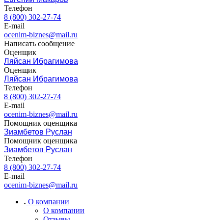
Телефон
Выборг
8 (800) 302-27-74
Выкса
E-mail
Вязники
ocenim-biznes@mail.ru
Написать сообщение
Вязьма
Оценщик
Вятские Поляны
Ляйсан Ибрагимова
Гай
Оценщик
Ляйсан Ибрагимова
Гатчина
Телефон
Геленджик
8 (800) 302-27-74
Георгиевск
E-mail
Глазов
ocenim-biznes@mail.ru
Помощник оценщика
Горно-Алтайск
Зиамбетов Руслан
Городец
Помощник оценщика
Горячий Ключ
Зиамбетов Руслан
Телефон
Грозный
8 (800) 302-27-74
Губаха
E-mail
Губкин
ocenim-biznes@mail.ru
Губкинский
О компании
Гуково
О компании
Гулькевичи
Отзывы