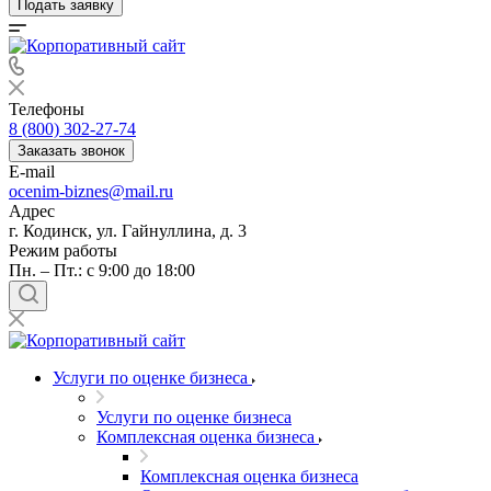
Подать заявку
Выберите ваш город
Телефоны
8 (800) 302-27-74
Заказать звонок
E-mail
ocenim-biznes@mail.ru
Например:
Кодинск
Адрес
Абакан
г. Кодинск, ул. Гайнуллина, д. 3
Абдулино
Режим работы
Абинск
Пн. – Пт.: с 9:00 до 18:00
Азов
Аксай
Алушта
Альметьевск
Услуги по оценке бизнеса
Анапа
Ангарск
Услуги по оценке бизнеса
Комплексная оценка бизнеса
Анжеро-Судженск
Апатиты
Комплексная оценка бизнеса
Апрелевка