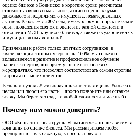
Балабаново
оценке бизнеса в Кодинске: в короткие сроки рассчитаем
Балаково
стоимость заводов и магазинов, акций и ценных бумаг,
движимого и недвижимого имущества, нематериальных
Балашиха
активов. Работаем с 2007 года, имеем огромный практический
Балашов
опыт проведения оценок и экспертиз разной сложности в
Барабинск
отношении МСП, крупного бизнеса, а также государственных
Барнаул
и муниципальных компаний.
Батайск
Привлекаем к работе только штатных сотрудников, в
Бахчисарай
квалификации которых уверены на 100%: мы серьезно
Белая Калитва
вкладываемся в развитие и профессиональное обучение
наших экспертов, поощряем участие в отраслевых
Белгород
мероприятиях, что позволяет соответствовать самым строгим
Белебей
запросам от наших клиентов.
Белово
Если вам нужна объективная и независимая оценка бизнеса в
Белогорск
целом или любой его части – просто позвоните или оставьте
Белорецк
заявку. Мы беремся за задачи любой сложности и масштаба.
Белореченск
Белоярский
Почему нам можно доверять?
Бердск
Березники
ООО «Консалтинговая группа «Платинум» - это независимая
компания по оценке бизнеса. Мы рассматриваем любое
Бийск
предприятие – как сложную, многоплановую и
Биробиджан