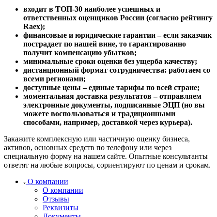
Зарайск
входит в ТОП-30 наиболее успешных и
Заречный
ответственных оценщиков России (согласно рейтингу
Raex);
Заринск
финансовые и юридические гарантии – если заказчик
Звенигород
пострадает по нашей вине, то гарантированно
Зеленоград
получит компенсацию убытков;
Зеленодольск
минимальные сроки оценки без ущерба качеству;
дистанционный формат сотрудничества: работаем со
Зея
всеми регионами;
Златоуст
доступные цены – единые тарифы по всей стране;
Иваново
моментальная доставка результатов – отправляем
электронные документы, подписанные ЭЦП (но вы
Ивантеевка
можете воспользоваться и традиционными
Ижевск
способами, например, доставкой через курьера).
Изобильный
Ипатово
Закажите комплексную или частичную оценку бизнеса,
активов, основных средств по телефону или через
Ирбит
специальную форму на нашем сайте. Опытные консультанты
Иркутск
ответят на любые вопросы, сориентируют по ценам и срокам.
Искитим
О компании
Истра
О компании
Ишим
Отзывы
Ишимбай
Реквизиты
Документы
Йошкар-Ола