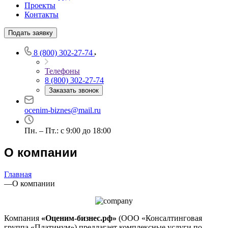
Проекты
Азов
Контакты
Аксай
Алушта
Подать заявку
Альметьевск
8 (800) 302-27-74
Анапа
Ангарск
Телефоны
Анжеро-Судженск
8 (800) 302-27-74
Заказать звонок
Апатиты
Апрелевка
ocenim-biznes@mail.ru
Арамиль
Арзамас
Пн. – Пт.: с 9:00 до 18:00
Архангельск
О компании
Асбест
Асино
Астрахань
Главная
—
О компании
Ахтубинск
Ачинск
Аша
Компания
«Оценим-бизнес.рф»
(ООО «Консалтинговая
Баймак
группа «Платинум») предлагает комплексные услуги по