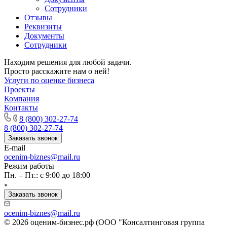
Сотрудники
Казань
Отзывы
Калининград
Реквизиты
Калуга
Документы
Сотрудники
Камбарка
Каменка
Находим решения для любой задачи.
Каменск-Уральский
Просто расскажите нам о ней!
Услуги по оценке бизнеса
Каменск-Шахтинский
Проекты
Камень-на-Оби
Компания
Камышин
Контакты
Камышлов
8 (800) 302-27-74
Канаш
8 (800) 302-27-74
Заказать звонок
Кандалакша
E-mail
Канск
ocenim-biznes@mail.ru
Карачев
Режим работы
Карпинск
Пн. – Пт.: с 9:00 до 18:00
Касли
Заказать звонок
Каспийск
Кашира
ocenim-biznes@mail.ru
Кемерово
© 2026 оценим-бизнес.рф (ООО "Консалтинговая группа