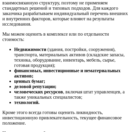
взаимосвязанную структуру, поэтому не применяем
Бирск
стандартных решений и типовых подходов. Для каждого
Бирюч
заказчика разрабатываем индивидуальный перечень внешних
и внутренних факторов, которые влияют на результаты
Благовещенск
исследования.
Благодарный
Богородицк
Мы можем оценить в комплексе или по отдельности
стоимость:
Боготол
Большой Камень
Недвижимости
(здания, постройки, сооружения),
Бор
транспорта, материальных активов (складские запасы,
техника, оборудование, инвентарь, мебель, сырье,
Борзя
готовая продукция);
Борисоглебск
финансовых, инвестиционные и нематериальных
Боровичи
активов;
Братск
ценных бумаг;
деловой репутации;
Бронницы
человеческих ресурсов
, включая штат управленцев, а
Брянск
также уникальных специалистов;
Бугульма
технологий.
Бугуруслан
Кроме этого всегда готовы оценить ликвидность,
Бузулук
инвестиционную привлекательность, текущее финансовое
Буй
положение.
Буйнакск