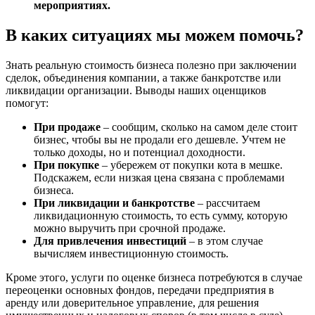
мероприятиях.
Горно-Алтайск
Городец
В каких ситуациях мы можем помочь?
Горячий Ключ
Грозный
Знать реальную стоимость бизнеса полезно при заключении
Губаха
сделок, объединения компании, а также банкротстве или
Губкин
ликвидации организации. Выводы наших оценщиков
помогут:
Губкинский
Гуково
При продаже
– сообщим, сколько на самом деле стоит
Гулькевичи
бизнес, чтобы вы не продали его дешевле. Учтем не
Гусев
только доходы, но и потенциал доходности.
При покупке
– убережем от покупки кота в мешке.
Гусь-Хрустальный
Подскажем, если низкая цена связана с проблемами
Дедовск
бизнеса.
Дербент
При ликвидации и банкротстве
– рассчитаем
ликвидационную стоимость, то есть сумму, которую
Джанкой
можно выручить при срочной продаже.
Дзержинск
Для привлечения инвестиций
– в этом случае
Дзержинский
вычисляем инвестиционную стоимость.
Димитровград
Кроме этого, услуги по оценке бизнеса потребуются в случае
Дмитров
переоценки основных фондов, передачи предприятия в
Долгопрудный
аренду или доверительное управление, для решения
Домодедово