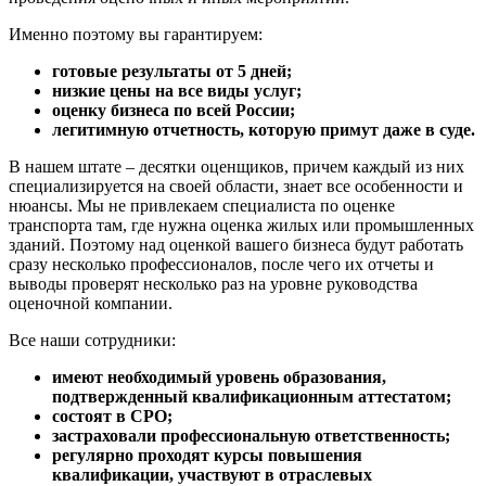
Волоколамск
Именно поэтому вы гарантируем:
Волосово
готовые результаты от 5 дней;
Волхов
низкие цены на все виды услуг;
Вольск
оценку бизнеса по всей России;
Воркута
легитимную отчетность, которую примут даже в суде.
Воронеж
В нашем штате – десятки оценщиков, причем каждый из них
Воскресенск
специализируется на своей области, знает все особенности и
Воткинск
нюансы. Мы не привлекаем специалиста по оценке
Всеволожск
транспорта там, где нужна оценка жилых или промышленных
зданий. Поэтому над оценкой вашего бизнеса будут работать
Выборг
сразу несколько профессионалов, после чего их отчеты и
Выкса
выводы проверят несколько раз на уровне руководства
Вязники
оценочной компании.
Вязьма
Все наши сотрудники:
Вятские Поляны
Гай
имеют необходимый уровень образования,
Гатчина
подтвержденный квалификационным аттестатом;
состоят в СРО;
Геленджик
застраховали профессиональную ответственность;
Георгиевск
регулярно проходят курсы повышения
Глазов
квалификации, участвуют в отраслевых