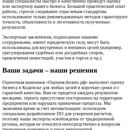
Наши специалисты быстро и качественно проведут оценку
Бутурлиновка
или экспертизу вашего бизнеса. Большой практический опыт
Валдай
работы, строгое следование отраслевым стандартам,
Валуйки
использование только рекомендованных методов гарантируют
точность, объективность и легитимность полученных
Великие Луки
результатов.
Великий Новгород
Великий Устюг
Экспертные заключения, подписанные нашими
сотрудниками, имеют юридическую силу, могут быть
Вельск
использованы для внутренних и внешних целей (например,
Верещагино
урегулирования судебных или досудебных споров,
Верхний Уфалей
привлечения инвестиций, участия в торгах и пр.).
Верхняя Пышма
Ваши задачи – наши решения
Верхняя Салда
Видное
Оценочная компания «Оценим-бизнес.рф» выполнит оценку
Владивосток
бизнеса в Кодинске для любых целей в короткие сроки и с
Владикавказ
гарантией качества. Вам не придется ожидать результатов
Владимир
месяцами, терпеть присутствие посторонних на территории
Волгоград
предприятия или нарушать привычные процессы. Мы
экономим время за счет автоматизации: используем
Волгодонск
специально разработанное ПО для ускорения расчетов,
Волжск
поэтому наши эксперты освобождены от традиционной
Волжский
рутины, которая не относятся непосредственно к вопросам
Вологда
проведения оценочных и иных мероприятий.