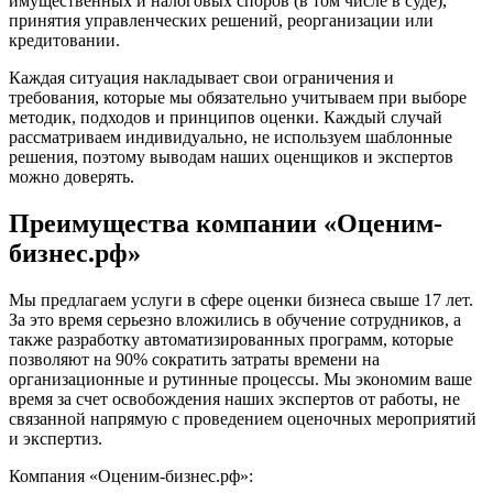
имущественных и налоговых споров (в том числе в суде),
принятия управленческих решений, реорганизации или
Донецк
кредитовании.
Дубна
Дюртюли
Каждая ситуация накладывает свои ограничения и
требования, которые мы обязательно учитываем при выборе
Евпатория
методик, подходов и принципов оценки. Каждый случай
Егорьевск
рассматриваем индивидуально, не используем шаблонные
Ейск
решения, поэтому выводам наших оценщиков и экспертов
Екатеринбург
можно доверять.
Елабуга
Преимущества компании «Оценим-
Елец
бизнес.рф»
Елизово
Енисейск
Мы предлагаем услуги в сфере оценки бизнеса свыше 17 лет.
Ермолино
За это время серьезно вложились в обучение сотрудников, а
Ессентуки
также разработку автоматизированных программ, которые
Железногорск
позволяют на 90% сократить затраты времени на
Железногорск-Илимский
организационные и рутинные процессы. Мы экономим ваше
время за счет освобождения наших экспертов от работы, не
Жуковский
связанной напрямую с проведением оценочных мероприятий
Заводоуковск
и экспертиз.
Заозерный
Компания «Оценим-бизнес.рф»:
Заполярный