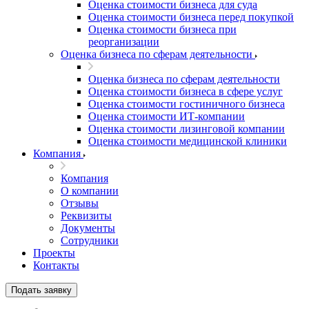
Оценка стоимости бизнеса для суда
Оценка стоимости бизнеса перед покупкой
Оценка стоимости бизнеса при
реорганизации
Оценка бизнеса по сферам деятельности
Оценка бизнеса по сферам деятельности
Оценка стоимости бизнеса в сфере услуг
Оценка стоимости гостиничного бизнеса
Оценка стоимости ИТ-компании
Оценка стоимости лизинговой компании
Оценка стоимости медицинской клиники
Компания
Выберите ваш город
Компания
О компании
Отзывы
Реквизиты
Документы
Например:
Канаш
Сотрудники
Абакан
Проекты
Абдулино
Контакты
Абинск
Азов
Подать заявку
Аксай