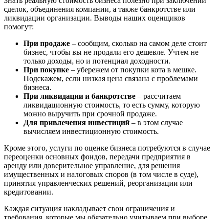
Знать реальную стоимость бизнеса полезно при заключении
Горячий Ключ
сделок, объединения компании, а также банкротстве или
Грозный
ликвидации организации. Выводы наших оценщиков
помогут:
Губаха
Губкин
При продаже
– сообщим, сколько на самом деле стоит
Губкинский
бизнес, чтобы вы не продали его дешевле. Учтем не
Гуково
только доходы, но и потенциал доходности.
При покупке
– убережем от покупки кота в мешке.
Гулькевичи
Подскажем, если низкая цена связана с проблемами
Гусев
бизнеса.
Гусь-Хрустальный
При ликвидации и банкротстве
– рассчитаем
ликвидационную стоимость, то есть сумму, которую
Дедовск
можно выручить при срочной продаже.
Дербент
Для привлечения инвестиций
– в этом случае
Джанкой
вычисляем инвестиционную стоимость.
Дзержинск
Кроме этого, услуги по оценке бизнеса потребуются в случае
Дзержинский
переоценки основных фондов, передачи предприятия в
Димитровград
аренду или доверительное управление, для решения
Дмитров
имущественных и налоговых споров (в том числе в суде),
принятия управленческих решений, реорганизации или
Долгопрудный
кредитовании.
Домодедово
Донецк
Каждая ситуация накладывает свои ограничения и
требования, которые мы обязательно учитываем при выборе
Дубна