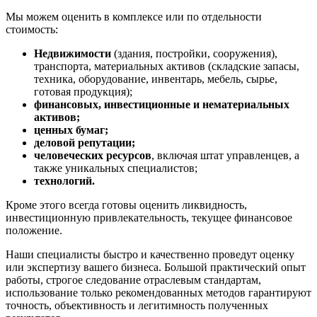
Благовещенск
Мы можем оценить в комплексе или по отдельности
стоимость:
Благодарный
Богородицк
Недвижимости
(здания, постройки, сооружения),
Боготол
транспорта, материальных активов (складские запасы,
техника, оборудование, инвентарь, мебель, сырье,
Большой Камень
готовая продукция);
Бор
финансовых, инвестиционные и нематериальных
Борзя
активов;
Борисоглебск
ценных бумаг;
деловой репутации;
Боровичи
человеческих ресурсов
, включая штат управленцев, а
Братск
также уникальных специалистов;
Бронницы
технологий.
Брянск
Кроме этого всегда готовы оценить ликвидность,
Бугульма
инвестиционную привлекательность, текущее финансовое
Бугуруслан
положение.
Бузулук
Наши специалисты быстро и качественно проведут оценку
Буй
или экспертизу вашего бизнеса. Большой практический опыт
Буйнакск
работы, строгое следование отраслевым стандартам,
Бутурлиновка
использование только рекомендованных методов гарантируют
точность, объективность и легитимность полученных
Валдай