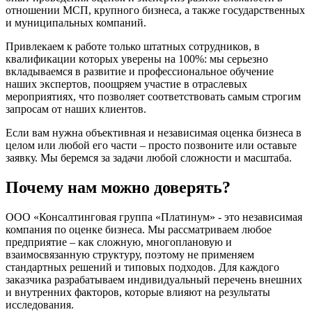
Балашиха
отношении МСП, крупного бизнеса, а также государственных
Балашов
и муниципальных компаний.
Барабинск
Привлекаем к работе только штатных сотрудников, в
Барнаул
квалификации которых уверены на 100%: мы серьезно
Батайск
вкладываемся в развитие и профессиональное обучение
наших экспертов, поощряем участие в отраслевых
Бахчисарай
мероприятиях, что позволяет соответствовать самым строгим
Белая Калитва
запросам от наших клиентов.
Белгород
Если вам нужна объективная и независимая оценка бизнеса в
Белебей
целом или любой его части – просто позвоните или оставьте
Белово
заявку. Мы беремся за задачи любой сложности и масштаба.
Белогорск
Белорецк
Почему нам можно доверять?
Белореченск
Белоярский
ООО «Консалтинговая группа «Платинум» - это независимая
компания по оценке бизнеса. Мы рассматриваем любое
Бердск
предприятие – как сложную, многоплановую и
Березники
взаимосвязанную структуру, поэтому не применяем
Бийск
стандартных решений и типовых подходов. Для каждого
Биробиджан
заказчика разрабатываем индивидуальный перечень внешних
и внутренних факторов, которые влияют на результаты
Бирск
исследования.
Бирюч