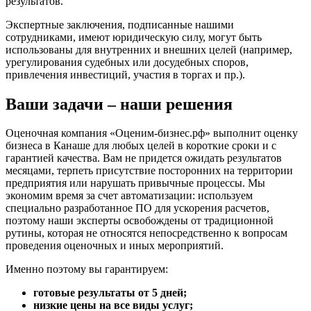
результатов.
Валуйки
Великие Луки
Экспертные заключения, подписанные нашими
сотрудниками, имеют юридическую силу, могут быть
Великий Новгород
использованы для внутренних и внешних целей (например,
Великий Устюг
урегулирования судебных или досудебных споров,
Вельск
привлечения инвестиций, участия в торгах и пр.).
Верещагино
Ваши задачи – наши решения
Верхний Уфалей
Верхняя Пышма
Оценочная компания «Оценим-бизнес.рф» выполнит оценку
Верхняя Салда
бизнеса в Канаше для любых целей в короткие сроки и с
Видное
гарантией качества. Вам не придется ожидать результатов
Владивосток
месяцами, терпеть присутствие посторонних на территории
Владикавказ
предприятия или нарушать привычные процессы. Мы
экономим время за счет автоматизации: используем
Владимир
специально разработанное ПО для ускорения расчетов,
Волгоград
поэтому наши эксперты освобождены от традиционной
Волгодонск
рутины, которая не относятся непосредственно к вопросам
Волжск
проведения оценочных и иных мероприятий.
Волжский
Именно поэтому вы гарантируем:
Вологда
готовые результаты от 5 дней;
Волоколамск
низкие цены на все виды услуг;
Волосово