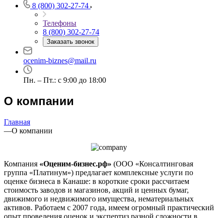
8 (800) 302-27-74
Алушта
Альметьевск
Телефоны
Анапа
8 (800) 302-27-74
Заказать звонок
Ангарск
Анжеро-Судженск
ocenim-biznes@mail.ru
Апатиты
Апрелевка
Пн. – Пт.: с 9:00 до 18:00
Арамиль
О компании
Арзамас
Архангельск
Асбест
Главная
—
О компании
Асино
Астрахань
Ахтубинск
Компания
«Оценим-бизнес.рф»
(ООО «Консалтинговая
Ачинск
группа «Платинум») предлагает комплексные услуги по
Аша
оценке бизнеса в Канаше: в короткие сроки рассчитаем
Баймак
стоимость заводов и магазинов, акций и ценных бумаг,
движимого и недвижимого имущества, нематериальных
Балабаново
активов. Работаем с 2007 года, имеем огромный практический
Балаково
опыт проведения оценок и экспертиз разной сложности в