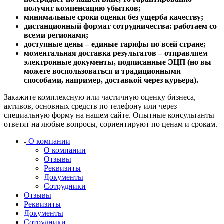
Заринск
получит компенсацию убытков;
Звенигород
минимальные сроки оценки без ущерба качеству;
дистанционный формат сотрудничества: работаем со
Зеленоград
всеми регионами;
Зеленодольск
доступные цены – единые тарифы по всей стране;
Зея
моментальная доставка результатов – отправляем
электронные документы, подписанные ЭЦП (но вы
Златоуст
можете воспользоваться и традиционными
Иваново
способами, например, доставкой через курьера).
Ивантеевка
Ижевск
Закажите комплексную или частичную оценку бизнеса,
активов, основных средств по телефону или через
Изобильный
специальную форму на нашем сайте. Опытные консультанты
Ипатово
ответят на любые вопросы, сориентируют по ценам и срокам.
Ирбит
О компании
Иркутск
О компании
Искитим
Отзывы
Истра
Реквизиты
Документы
Ишим
Сотрудники
Ишимбай
Отзывы
Йошкар-Ола
Реквизиты
Казань
Документы
Сотрудники
Калининград