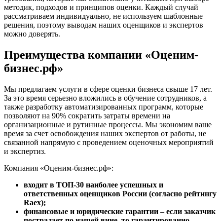
методик, подходов и принципов оценки. Каждый случай
Дюртюли
рассматриваем индивидуально, не используем шаблонные
Евпатория
решения, поэтому выводам наших оценщиков и экспертов
Егорьевск
можно доверять.
Ейск
Преимущества компании «Оценим-
Екатеринбург
бизнес.рф»
Елабуга
Елец
Мы предлагаем услуги в сфере оценки бизнеса свыше 17 лет.
Елизово
За это время серьезно вложились в обучение сотрудников, а
Енисейск
также разработку автоматизированных программ, которые
Ермолино
позволяют на 90% сократить затраты времени на
Ессентуки
организационные и рутинные процессы. Мы экономим ваше
время за счет освобождения наших экспертов от работы, не
Железногорск
связанной напрямую с проведением оценочных мероприятий
Железногорск-Илимский
и экспертиз.
Жуковский
Компания «Оценим-бизнес.рф»:
Заводоуковск
Заозерный
входит в ТОП-30 наиболее успешных и
Заполярный
ответственных оценщиков России (согласно рейтингу
Raex);
Зарайск
финансовые и юридические гарантии – если заказчик
Заречный
пострадает по нашей вине, то гарантированно