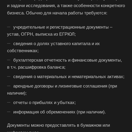
Батайск
и задачи исследования, а также особенности конкретного
Бахчисарай
бизнеса. Обычно для начала работы требуются:
Белая Калитва
учредительные и регистрационные документы –
Белгород
устав, ОГРН, выписка из ЕГРЮЛ;
Белебей
сведения о долях уставного капитала и их
Белово
собственниках;
Белогорск
бухгалтерская отчетность и финансовые документы,
в т.ч. расшифровка баланса;
Белорецк
сведения о материальных и нематериальных активах;
Белореченск
арендные договоры и лизинговые соглашения (при
Белоярский
наличии);
Бердск
отчеты о прибылях и убытках;
Березники
информация об обременениях (при наличии).
Бийск
Документы можно предоставлять в бумажном или
Биробиджан