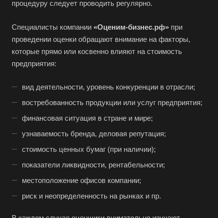
процедуру следует проводить регулярно.
Абакан
Абдулино
Специалисты компании
«Оценим-бизнес.рф»
при
Абинск
проведении оценки обращают внимание на факторы,
которые прямо или косвенно влияют на стоимость
Азов
предприятия:
Аксай
Алушта
вид деятельности, уровень конкуренции в отрасли;
Альметьевск
востребованность продукции или услуг предприятия;
Анапа
финансовая ситуация в стране и мире;
Ангарск
узнаваемость бренда, деловая репутация;
Анжеро-Судженск
стоимость ценных бумаг (при наличии);
Апатиты
показатели ликвидности, рентабельности;
Апрелевка
местоположение офисов компании;
Арамиль
риск и неопределенность на рынках и пр.
Арзамас
В каждом случае оценщики внимательно изучают