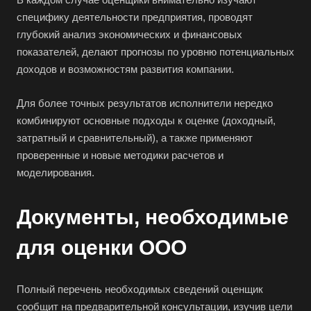
Архангельск
специфику деятельности предприятия, проводят
Асбест
глубокий анализ экономических и финансовых
Асино
показателей, делают прогнозы по уровню потенциальных
доходов и возможностям развития компании.
Астрахань
Ахтубинск
Для более точных результатов исполнители нередко
Ачинск
комбинируют основные подходы к оценке (доходный,
затратный и сравнительный), а также применяют
Аша
проверенные и новые методики расчетов и
Баймак
моделирования.
Балабаново
Балаково
Документы, необходимые
Балашиха
для оценки ООО
Балашов
Барабинск
Полный перечень необходимых сведений оценщик
Барнаул
сообщит на предварительной консультации, изучив цели