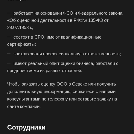
Бугульма
Бугуруслан
работают на основании ФСО и Федерального закона
«Об оценочной деятельности в РФ»№ 135-ФЗ от
Бузулук
29.07.1998 г.;
Буй
состоят в СРО, имеют квалификационные
Буйнакск
сертификаты;
Бутурлиновка
застраховали профессиональную ответственность;
Валдай
имеют реальный опыт оценки бизнеса, работали с
Валуйки
предприятиями из разных отраслей.
Великие Луки
Чтобы заказать оценку ООО в Севске или получить
Великий Новгород
дополнительную информацию, свяжитесь с нашими
Великий Устюг
консультантами по телефону или оставьте заявку на
сайте компании.
Вельск
Верещагино
Сотрудники
Верхний Уфалей