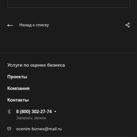
Вольск
Воркута
Воронеж
Назад к списку
Воскресенск
Воткинск
Всеволожск
Выборг
Услуги по оценке бизнеса
Выкса
Проекты
Вязники
Компания
Вязьма
Контакты
Вятские Поляны
Гай
8 (800) 302-27-74
Заказать звонок
Гатчина
ocenim-biznes@mail.ru
Геленджик