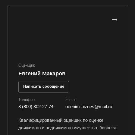
Верхняя Пышма
Верхняя Салда
Видное
Владивосток
Владикавказ
Владимир
Волгоград
Оценщик
Волгодонск
Евгений Макаров
Волжск
Написать сообщение
Волжский
Вологда
Телефон
E-mail
8 (800) 302-27-74
ocenim-biznes@mail.ru
Волоколамск
Волосово
Квалифицированный оценщик по оценке
движимого и недвижимого имущества, бизнеса
Волхов