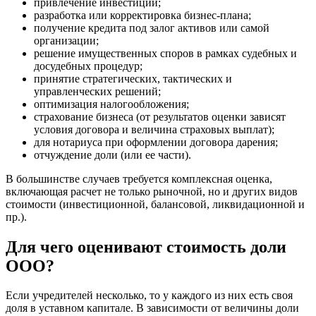
привлечение инвестиций;
Брянск
разработка или корректировка бизнес-плана;
Бугульма
получение кредита под залог активов или самой
организации;
Бугуруслан
решение имущественных споров в рамках судебных и
Бузулук
досудебных процедур;
Буй
принятие стратегических, тактических и
Буйнакск
управленческих решений;
оптимизация налогообложения;
Бутурлиновка
страхование бизнеса (от результатов оценки зависят
Валдай
условия договора и величина страховых выплат);
Валуйки
для нотариуса при оформлении договора дарения;
Великие Луки
отчуждение доли (или ее части).
Великий Новгород
В большинстве случаев требуется комплексная оценка,
Великий Устюг
включающая расчет не только рыночной, но и других видов
Вельск
стоимости (инвестиционной, балансовой, ликвидационной и
пр.).
Верещагино
Верхний Уфалей
Для чего оценивают стоимость доли
Верхняя Пышма
ООО?
Верхняя Салда
Видное
Если учредителей несколько, то у каждого из них есть своя
Владивосток
доля в уставном капитале. В зависимости от величины доли
Владикавказ