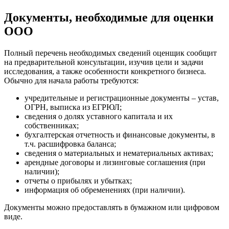
Джанкой
Дзержинск
Документы, необходимые для оценки
Дзержинский
ООО
Димитровград
Дмитров
Полный перечень необходимых сведений оценщик сообщит
Долгопрудный
на предварительной консультации, изучив цели и задачи
Домодедово
исследования, а также особенности конкретного бизнеса.
Обычно для начала работы требуются:
Донецк
Дубна
учредительные и регистрационные документы – устав,
Дюртюли
ОГРН, выписка из ЕГРЮЛ;
сведения о долях уставного капитала и их
Евпатория
собственниках;
Егорьевск
бухгалтерская отчетность и финансовые документы, в
Ейск
т.ч. расшифровка баланса;
сведения о материальных и нематериальных активах;
Екатеринбург
арендные договоры и лизинговые соглашения (при
Елабуга
наличии);
Елец
отчеты о прибылях и убытках;
Елизово
информация об обременениях (при наличии).
Енисейск
Документы можно предоставлять в бумажном или цифровом
Ермолино
виде.
Ессентуки