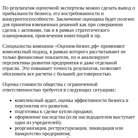
Белореченск
По результатам оценочной экспертизы можно сделать вывод о
прибыльности бизнеса, его востребованности и
Белоярский
конкурентоспособности. Заключение оценщика будет полезно
Бердск
для принятия взвешенных решений как при совершении
Березники
сделок с активами, так и в рамках стратегического
Бийск
планирования, привлечения инвестиций и пр.
Биробиджан
Специалисты компании «Оценим-бизнес.рф» применяют
Бирск
комплексный подход, в рамках которого рассчитывают не
Бирюч
только финансовые показатели, по и анализируют
перспективы развития предприятия и даже отдельной
Благовещенск
отрасли. Это повышает точность результатов, позволяет
Благодарный
обосновать все расчеты с большей достоверностью.
Богородицк
Оценка стоимости общества с ограниченной
Боготол
ответственностью требуется в следующих ситуациях:
Большой Камень
Бор
комплексный аудит, оценка эффективности бизнеса и
перспектив его развития;
Борзя
подготовка к сделке купли-продажи;
Борисоглебск
оформление наследства (если наследодателем выступает
Боровичи
один из учредителей);
Братск
реорганизация, реструктуризация, ликвидация или
банкротство предприятия;
Бронницы