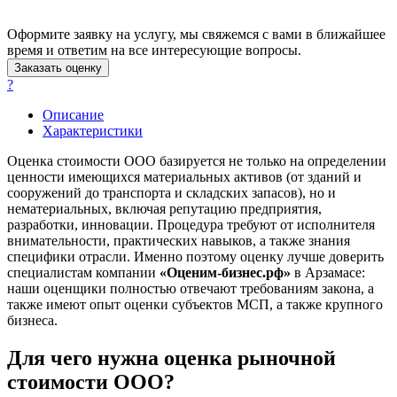
Асино
Астрахань
Оформите заявку на услугу, мы свяжемся с вами в ближайшее
время и ответим на все интересующие вопросы.
Ахтубинск
Заказать оценку
Ачинск
?
Аша
Баймак
Описание
Характеристики
Балабаново
Балаково
Оценка стоимости ООО базируется не только на определении
Балашиха
ценности имеющихся материальных активов (от зданий и
сооружений до транспорта и складских запасов), но и
Балашов
нематериальных, включая репутацию предприятия,
Барабинск
разработки, инновации. Процедура требуют от исполнителя
Барнаул
внимательности, практических навыков, а также знания
Батайск
специфики отрасли. Именно поэтому оценку лучше доверить
специалистам компании
«Оценим-бизнес.рф»
в Арзамасе:
Бахчисарай
наши оценщики полностью отвечают требованиям закона, а
Белая Калитва
также имеют опыт оценки субъектов МСП, а также крупного
Белгород
бизнеса.
Белебей
Для чего нужна оценка рыночной
Белово
Белогорск
стоимости ООО?
Белорецк