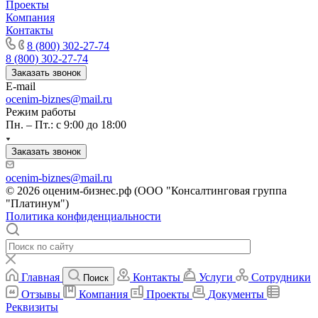
Проекты
Карачев
Компания
Карпинск
Контакты
Касли
8 (800) 302-27-74
8 (800) 302-27-74
Каспийск
Заказать звонок
Кашира
E-mail
Кемерово
ocenim-biznes@mail.ru
Керчь
Режим работы
Пн. – Пт.: с 9:00 до 18:00
Кизляр
Кимры
Заказать звонок
Кингисепп
Кинель
ocenim-biznes@mail.ru
Кинешма
© 2026 оценим-бизнес.рф (ООО "Консалтинговая группа
"Платинум")
Киржач
Политика конфиденциальности
Кириши
Киров
Кировск
Кисловодск
Главная
Контакты
Услуги
Сотрудники
Поиск
Клин
Отзывы
Компания
Проекты
Документы
Клинцы
Реквизиты