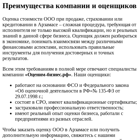
Преимущества компании и оценщиков
Железногорск
Железногорск-Илимский
Жуковский
Оценка стоимости ООО при продаже, страховании или
кредитовании в Арзамасе – сложная процедура, требующая от
Заводоуковск
исполнителя не только высокой квалификации, но и реальных
Заозерный
знаний в данной сфере бизнеса. Оценщик должен разбираться
Заполярный
в экономике, понимать взаимосвязи между различными
финансовыми аспектами, использовать правильные
Зарайск
инструменты для получения достоверных и точных
Заречный
результатов.
Заринск
Всем этим требованиям в полной мере отвечают специалисты
Звенигород
компании
«Оценим-бизнес.рф»
. Наши оценщики:
Зеленоград
Зеленодольск
работают на основании ФСО и Федерального закона
Зея
«Об оценочной деятельности в РФ»№ 135-ФЗ от
29.07.1998 г.;
Златоуст
состоят в СРО, имеют квалификационные сертификаты;
Иваново
застраховали профессиональную ответственность;
Ивантеевка
имеют реальный опыт оценки бизнеса, работали с
предприятиями из разных отраслей.
Ижевск
Изобильный
Чтобы заказать оценку ООО в Арзамасе или получить
Ипатово
дополнительную информацию, свяжитесь с нашими