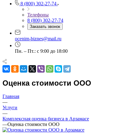
8 (800) 302-27-74
Телефоны
8 (800) 302-27-74
Например:
Арзамас
Заказать звонок
Абакан
Абдулино
ocenim-biznes@mail.ru
Абинск
Азов
Пн. – Пт.: с 9:00 до 18:00
Аксай
Алушта
Альметьевск
Анапа
Оценка стоимости ООО
Ангарск
Анжеро-Судженск
Главная
Апатиты
—
Апрелевка
Услуги
—
Арамиль
Комплексная оценка бизнеса в Арзамасе
Арзамас
—
Оценка стоимости ООО
Архангельск
Асбест