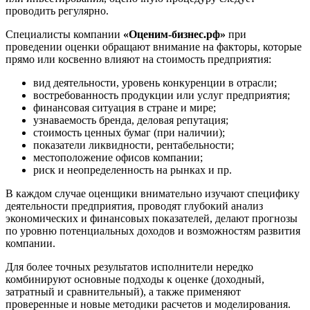
Вятские Поляны
проводить регулярно.
Гай
Специалисты компании
«Оценим-бизнес.рф»
при
Гатчина
проведении оценки обращают внимание на факторы, которые
Геленджик
прямо или косвенно влияют на стоимость предприятия:
Георгиевск
вид деятельности, уровень конкуренции в отрасли;
Глазов
востребованность продукции или услуг предприятия;
Горно-Алтайск
финансовая ситуация в стране и мире;
Городец
узнаваемость бренда, деловая репутация;
стоимость ценных бумаг (при наличии);
Горячий Ключ
показатели ликвидности, рентабельности;
Грозный
местоположение офисов компании;
Губаха
риск и неопределенность на рынках и пр.
Губкин
В каждом случае оценщики внимательно изучают специфику
Губкинский
деятельности предприятия, проводят глубокий анализ
Гуково
экономических и финансовых показателей, делают прогнозы
по уровню потенциальных доходов и возможностям развития
Гулькевичи
компании.
Гусев
Гусь-Хрустальный
Для более точных результатов исполнители нередко
Дедовск
комбинируют основные подходы к оценке (доходный,
затратный и сравнительный), а также применяют
Дербент
проверенные и новые методики расчетов и моделирования.