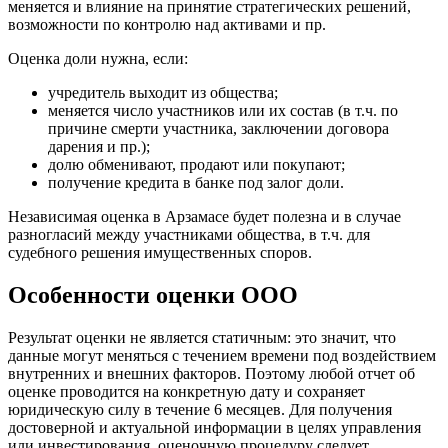
меняется и влияние на принятие стратегических решений,
Владимир
возможности по контролю над активами и пр.
Волгоград
Оценка доли нужна, если:
Волгодонск
Волжск
учредитель выходит из общества;
меняется число участников или их состав (в т.ч. по
Волжский
причине смерти участника, заключении договора
Вологда
дарения и пр.);
Волоколамск
долю обменивают, продают или покупают;
получение кредита в банке под залог доли.
Волосово
Волхов
Независимая оценка в Арзамасе будет полезна и в случае
Вольск
разногласий между участниками общества, в т.ч. для
судебного решения имущественных споров.
Воркута
Воронеж
Особенности оценки ООО
Воскресенск
Воткинск
Результат оценки не является статичным: это значит, что
Всеволожск
данные могут меняться с течением времени под воздействием
Выборг
внутренних и внешних факторов. Поэтому любой отчет об
Выкса
оценке проводится на конкретную дату и сохраняет
юридическую силу в течение 6 месяцев. Для получения
Вязники
достоверной и актуальной информации в целях управления
Вязьма
или инвестирования, оценочную процедуру следует