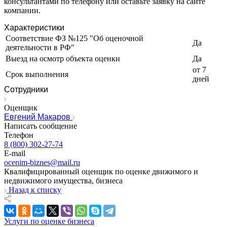
консультантами по телефону или оставьте заявку на сайте
Ирбит
компании.
Иркутск
Искитим
Характеристики
Истра
Соответствие ФЗ №125 "Об оценочной
Да
деятельности в РФ"
Ишим
Выезд на осмотр объекта оценки
Да
Ишимбай
от 7
Йошкар-Ола
Срок выполнения
дней
Казань
Сотрудники
Калининград
Калуга
Оценщик
Евгений Макаров
Камбарка
Написать сообщение
Каменка
Телефон
Каменск-Уральский
8 (800) 302-27-74
Каменск-Шахтинский
E-mail
ocenim-biznes@mail.ru
Камень-на-Оби
Квалифицированный оценщик по оценке движимого и
Камышин
недвижимого имущества, бизнеса
Камышлов
Назад к списку
Канаш
Кандалакша
Услуги по оценке бизнеса
Канск