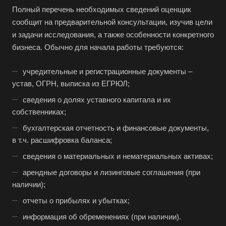
Барнаул
Полный перечень необходимых сведений оценщик
сообщит на предварительной консультации, изучив цели
Батайск
и задачи исследования, а также особенности конкретного
Бахчисарай
бизнеса. Обычно для начала работы требуются:
Белая Калитва
учредительные и регистрационные документы –
Белгород
устав, ОГРН, выписка из ЕГРЮЛ;
Белебей
сведения о долях уставного капитала и их
Белово
собственниках;
Белогорск
бухгалтерская отчетность и финансовые документы,
Белорецк
в т.ч. расшифровка баланса;
Белореченск
сведения о материальных и нематериальных активах;
Белоярский
арендные договоры и лизинговые соглашения (при
наличии);
Бердск
отчеты о прибылях и убытках;
Березники
информация об обременениях (при наличии).
Бийск