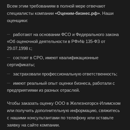
Брянск
Всем этим требованиям в полной мере отвечают
специалисты компании
«Оценим-бизнес.рф»
. Наши
Бугульма
оценщики:
Бугуруслан
Бузулук
работают на основании ФСО и Федерального закона
«Об оценочной деятельности в РФ»№ 135-ФЗ от
Буй
29.07.1998 г.;
Буйнакск
состоят в СРО, имеют квалификационные
Бутурлиновка
сертификаты;
Валдай
застраховали профессиональную ответственность;
Валуйки
имеют реальный опыт оценки бизнеса, работали с
Великие Луки
предприятиями из разных отраслей.
Великий Новгород
Чтобы заказать оценку ООО в Железногорск-Илимском
Великий Устюг
или получить дополнительную информацию, свяжитесь
Вельск
с нашими консультантами по телефону или оставьте
заявку на сайте компании.
Верещагино