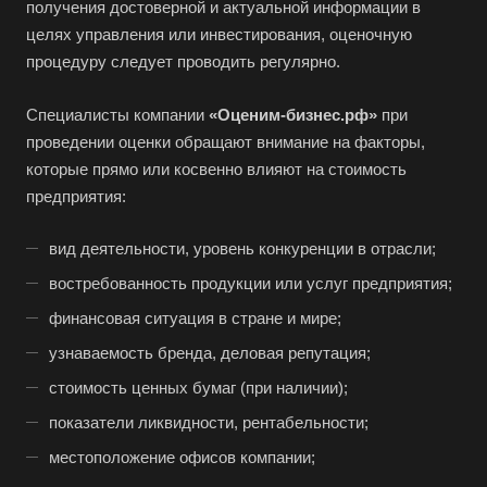
Например:
Железногорск-Илимский
получения достоверной и актуальной информации в
целях управления или инвестирования, оценочную
Абакан
процедуру следует проводить регулярно.
Абдулино
Специалисты компании
«Оценим-бизнес.рф»
при
Абинск
проведении оценки обращают внимание на факторы,
Азов
которые прямо или косвенно влияют на стоимость
Аксай
предприятия:
Алушта
вид деятельности, уровень конкуренции в отрасли;
Альметьевск
востребованность продукции или услуг предприятия;
Анапа
финансовая ситуация в стране и мире;
Ангарск
узнаваемость бренда, деловая репутация;
Анжеро-Судженск
стоимость ценных бумаг (при наличии);
Апатиты
показатели ликвидности, рентабельности;
Апрелевка
местоположение офисов компании;
Арамиль