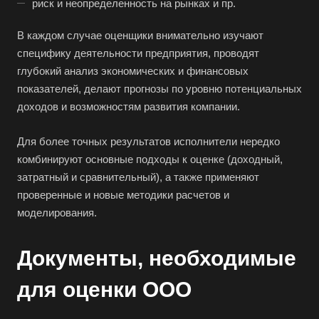
риск и неопределенность на рынках и пр.
Арзамас
Архангельск
В каждом случае оценщики внимательно изучают
специфику деятельности предприятия, проводят
Асбест
глубокий анализ экономических и финансовых
Асино
показателей, делают прогнозы по уровню потенциальных
Астрахань
доходов и возможностям развития компании.
Ахтубинск
Для более точных результатов исполнители нередко
Ачинск
комбинируют основные подходы к оценке (доходный,
Аша
затратный и сравнительный), а также применяют
Баймак
проверенные и новые методики расчетов и
моделирования.
Балабаново
Балаково
Документы, необходимые
Балашиха
для оценки ООО
Балашов
Барабинск