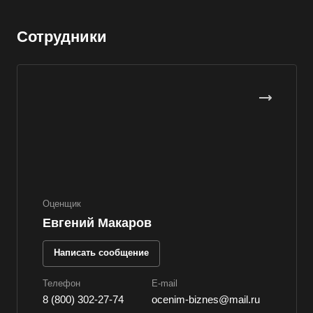
Верхний Уфалей
Верхняя Пышма
Сотрудники
Верхняя Салда
Видное
Владивосток
Владикавказ
Владимир
Волгоград
Волгодонск
Оценщик
Волжск
Евгений Макаров
Волжский
Написать сообщение
Вологда
Волоколамск
Телефон
E-mail
8 (800) 302-27-74
ocenim-biznes@mail.ru
Волосово