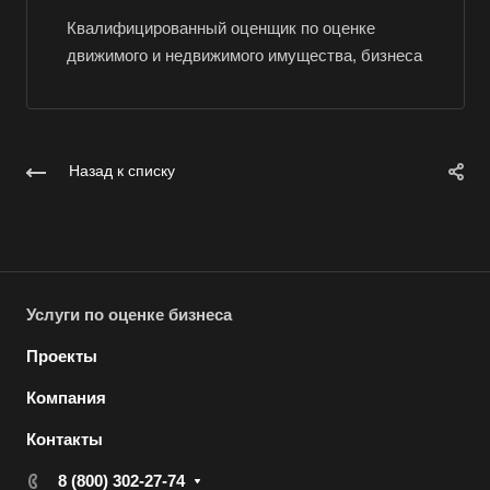
Волхов
Квалифицированный оценщик по оценке
Вольск
движимого и недвижимого имущества, бизнеса
Воркута
Воронеж
Воскресенск
Назад к списку
Воткинск
Всеволожск
Выборг
Выкса
Услуги по оценке бизнеса
Вязники
Проекты
Вязьма
Компания
Вятские Поляны
Гай
Контакты
Гатчина
8 (800) 302-27-74