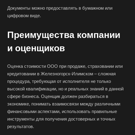
Биробиджан
Документы можно предоставлять в бумажном или
Бирск
цифровом виде.
Бирюч
Преимущества компании
Благовещенск
Благодарный
и оценщиков
Богородицк
Боготол
Оценка стоимости ООО при продаже, страховании или
Большой Камень
кредитовании в Железногорск-Илимском – сложная
процедура, требующая от исполнителя не только
Бор
высокой квалификации, но и реальных знаний в данной
Борзя
сфере бизнеса. Оценщик должен разбираться в
Борисоглебск
экономике, понимать взаимосвязи между различными
Боровичи
финансовыми аспектами, использовать правильные
инструменты для получения достоверных и точных
Братск
результатов.
Бронницы