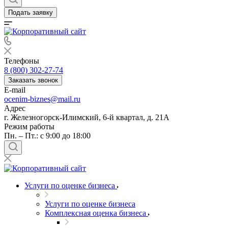
Балашов
Подать заявку
Барабинск
Барнаул
Батайск
Бахчисарай
Телефоны
Белая Калитва
8 (800) 302-27-74
Белгород
Заказать звонок
E-mail
Белебей
ocenim-biznes@mail.ru
Белово
Адрес
Белогорск
г. Железногорск-Илимский, 6-й квартал, д. 21А
Белорецк
Режим работы
Пн. – Пт.: с 9:00 до 18:00
Белореченск
Белоярский
Бердск
Березники
Бийск
Услуги по оценке бизнеса
Биробиджан
Услуги по оценке бизнеса
Бирск
Комплексная оценка бизнеса
Бирюч