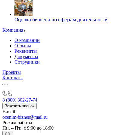
Алушта
Альметьевск
Анапа
Оценка бизнеса по сферам деятельности
Ангарск
Анжеро-Судженск
Компания
Апатиты
О компании
Апрелевка
Отзывы
Арамиль
Реквизиты
Документы
Арзамас
Сотрудники
Архангельск
Асбест
Проекты
Контакты
Асино
Астрахань
Ахтубинск
Ачинск
8 (800) 302-27-74
Аша
Заказать звонок
E-mail
Баймак
ocenim-biznes@mail.ru
Балабаново
Режим работы
Балаково
Пн. – Пт.: с 9:00 до 18:00
Балашиха