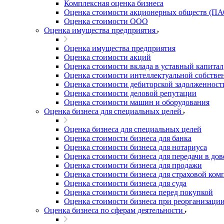
Комплексная оценка бизнеса
Благовещенск
Оценка стоимости акционерных обществ (ПА
Благодарный
Оценка стоимости ООО
Богородицк
Оценка имущества предприятия
Боготол
Оценка имущества предприятия
Большой Камень
Оценка стоимости акций
Бор
Оценка стоимости вклада в уставный капитал
Борзя
Оценка стоимости интеллектуальной собстве
Борисоглебск
Оценка стоимости дебиторской задолженност
Оценка стоимости деловой репутации
Боровичи
Оценка стоимости машин и оборудования
Братск
Оценка бизнеса для специальных целей
Бронницы
Оценка бизнеса для специальных целей
Брянск
Оценка стоимости бизнеса для банка
Бугульма
Оценка стоимости бизнеса для нотариуса
Бугуруслан
Оценка стоимости бизнеса для передачи в до
Бузулук
Оценка стоимости бизнеса для продажи
Оценка стоимости бизнеса для страховой ком
Буй
Оценка стоимости бизнеса для суда
Буйнакск
Оценка стоимости бизнеса перед покупкой
Бутурлиновка
Оценка стоимости бизнеса при реорганизаци
Оценка бизнеса по сферам деятельности
Валдай
Валуйки