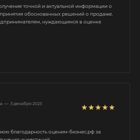
олучение точной и актуальной информации о
я принятия обоснованных решений о продаже.
едпринимателям, нуждающимся в оценке
в
па
елевка
ест
ва
—
3 декабря 2023
нск
аково
наул
нюю благодарность оценим-бизнес.рф за
лучения инвестиций.