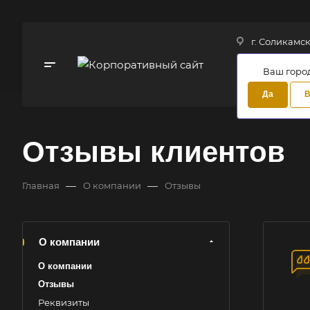
г. Соликамск,
Ваш горо
Да
В
Отзывы клиентов
—
—
Главная
О компании
Отзывы
О компании
О компании
Отзывы
Реквизиты