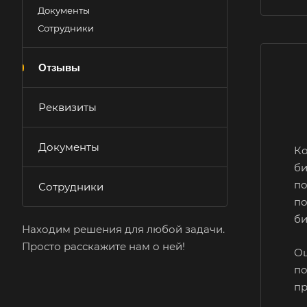
Документы
Сотрудники
Отзывы
Реквизиты
Документы
К
би
по
Сотрудники
по
би
Находим решения для любой задачи.
Просто расскажите нам о ней!
Оц
по
пр