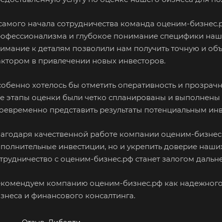
Бахчисарай
Белая Калитва
Бел
Белово
Белогорск
Бел
самого начала сотрудничества команда оценим-бизнес
Белоярский
Бердск
Бер
офессионализма и глубокое понимание специфики наше
имание к деталям позволили нам получить точную и объ
Биробиджан
Бирск
Бир
ктором в привлечении новых инвесторов.
Благодарный
Богородицк
Бог
нь
Бор
Борзя
Бор
обенно хотелось бы отметить оперативность и прозрачн
Братск
Бронницы
Бря
е этапы оценки были четко спланированы и выполнены 
оевременно представить результаты потенциальным инв
Бугуруслан
Бузулук
Буй
Бутурлиновка
Валдай
Вал
агодаря качественной работе компании оценим-бизнес.
Великий Новгород
Великий Устюг
Вел
полнительные инвестиции, но и укрепить доверие наших
трудничество с оценим-бизнес.рф станет залогом дальн
Верхний Уфалей
Верхняя Пышма
Вер
Владивосток
Владикавказ
Вла
комендуем компанию оценим-бизнес.рф как надежного 
Волгодонск
Волжск
Вол
знеса и финансового консалтинга.
Волоколамск
Волосово
Вол