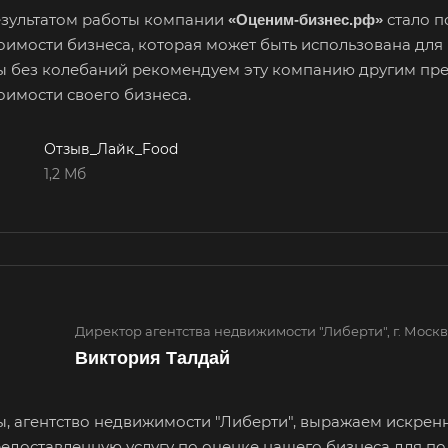
зультатом работы компании
стало п
«Оценим-бизнес.рф»
 ваш город
оимости бизнеса, которая может быть использована дл
 без колебаний рекомендуем эту компанию другим пр
оимости своего бизнеса.
Отзыв_Лайк_Food
икамск
1,2 Мб
Абдулино
Абинск
Азо
Алушта
Альметьевск
Ана
Анжеро-Судженск
Апатиты
Апр
Арзамас
Архангельск
Асб
Директор агентства недвижимости "Либерти", г. Моск
Астрахань
Ахтубинск
Ачи
Виктория Талдай
Баймак
Балабаново
Бал
Балашов
Барабинск
Бар
, агентство недвижимости "Либерти", выражаем искрен
едоставленную услугу по оценке нашего бизнеса для по