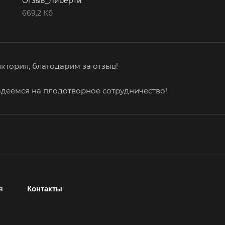
Отзыв_Либерти
Воркута
Воронеж
Вос
669,2 Кб
Всеволожск
Выборг
Вык
Вязьма
Вятские Поляны
Гай
Геленджик
Георгиевск
Гла
Городец
Горячий Ключ
Гро
ктория, благодарим за отзыв!
Губкин
Губкинский
Гук
деемся на плодотворное сотрудничество!
Гусев
Гусь-Хрустальный
Дед
Джанкой
Дзержинск
Дзе
Дмитров
Долгопрудный
Дом
Дубна
Дюртюли
Евп
Ейск
Екатеринбург
Ела
Елизово
Енисейск
Ерм
я
Контакты
Железногорск
Железногорск-
Жук
Илимский
Зав