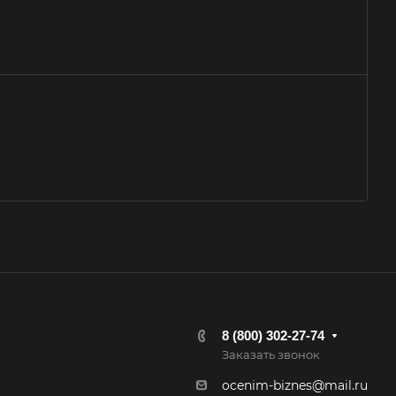
кресенск
са
зов
зный
ово
овск
ржинский
одедово
атория
буга
олино
8 (800) 302-27-74
овский
Заказать звонок
одоуковск
ocenim-biznes@mail.ru