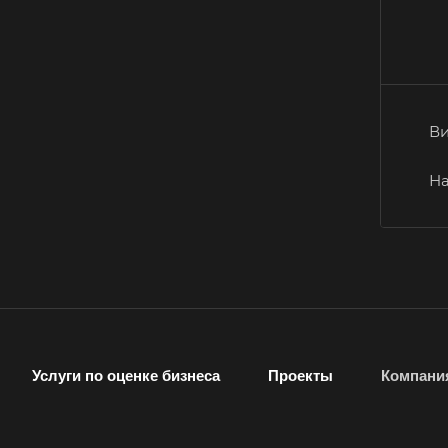
Вольск
Воткинск
Вязники
Гатчина
Горно-Алтайск
Ви
Губаха
На
Гулькевичи
Дербент
Димитровград
Донецк
Егорьевск
Елец
Услуги по оценке бизнеса
Проекты
Компани
Ессентуки