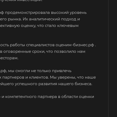
город
орецк
.рф продемонстрировала высокий уровень
езники
го рынка. Их аналитический подход и
ективную оценку, что стало ключевым
юч
отол
исоглебск
ость работы специалистов оценим-бизнес.рф .
нск
в оговоренные сроки, что позволило нам
есторам.
уйки
рф, мы смогли не только привлечь
ьск
 партнеров и клиентов. Мы уверены, что наше
ейшего успешного развития нашего бизнеса.
хняя Салда
димир
и компетентного партнера в области оценки
жский
хов