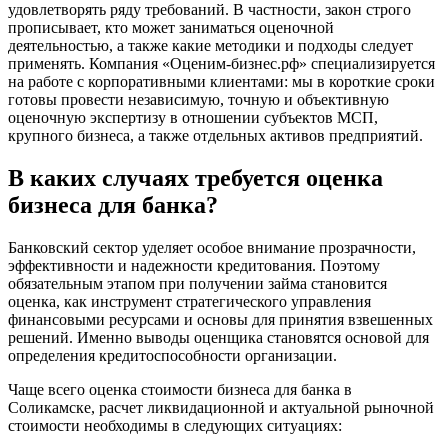
Благовещенск
удовлетворять ряду требований. В частности, закон строго
прописывает, кто может заниматься оценочной
Благодарный
деятельностью, а также какие методики и подходы следует
Богородицк
применять. Компания «Оценим-бизнес.рф» специализируется
Боготол
на работе с корпоративными клиентами: мы в короткие сроки
Большой Камень
готовы провести независимую, точную и объективную
оценочную экспертизу в отношении субъектов МСП,
Бор
крупного бизнеса, а также отдельных активов предприятий.
Борзя
Борисоглебск
В каких случаях требуется оценка
Боровичи
бизнеса для банка?
Братск
Бронницы
Банковский сектор уделяет особое внимание прозрачности,
Брянск
эффективности и надежности кредитования. Поэтому
Бугульма
обязательным этапом при получении займа становится
оценка, как инструмент стратегического управления
Бугуруслан
финансовыми ресурсами и основы для принятия взвешенных
Бузулук
решений. Именно выводы оценщика становятся основой для
Буй
определения кредитоспособности организации.
Буйнакск
Чаще всего оценка стоимости бизнеса для банка в
Бутурлиновка
Соликамске, расчет ликвидационной и актуальной рыночной
Валдай
стоимости необходимы в следующих ситуациях:
Валуйки