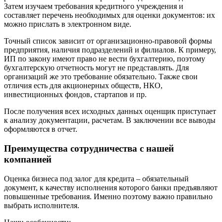
Затем изучаем требования кредитного учреждения и
Грозный
составляет перечень необходимых для оценки документов: их
Губаха
можно прислать в электронном виде.
Губкин
Точный список зависит от организационно-правовой формы
Губкинский
предприятия, наличия подразделений и филиалов. К примеру,
Гуково
ИП по закону имеют право не вести бухгалтерию, поэтому
Гулькевичи
бухгалтерскую отчетность могут не представлять. Для
организаций же это требование обязательно. Также свои
Гусев
отличия есть для акционерных обществ, НКО,
Гусь-Хрустальный
инвестиционных фондов, стартапов и пр.
Дедовск
После получения всех исходных данных оценщик приступает
Дербент
к анализу документации, расчетам. В заключении все выводы
Джанкой
оформляются в отчет.
Дзержинск
Дзержинский
Преимущества сотрудничества с нашей
Димитровград
компанией
Дмитров
Оценка бизнеса под залог для кредита – обязательный
Долгопрудный
документ, к качеству исполнения которого банки предъявляют
Домодедово
повышенные требования. Именно поэтому важно правильно
Донецк
выбрать исполнителя.
Дубна