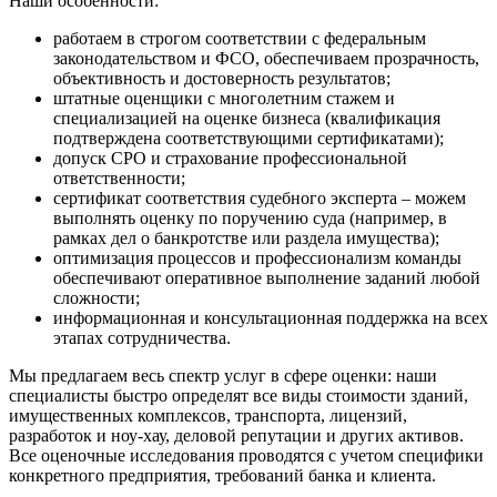
Наши особенности:
Дюртюли
Евпатория
работаем в строгом соответствии с федеральным
законодательством и ФСО, обеспечиваем прозрачность,
Егорьевск
объективность и достоверность результатов;
Ейск
штатные оценщики с многолетним стажем и
Екатеринбург
специализацией на оценке бизнеса (квалификация
Елабуга
подтверждена соответствующими сертификатами);
допуск СРО и страхование профессиональной
Елец
ответственности;
Елизово
сертификат соответствия судебного эксперта – можем
Енисейск
выполнять оценку по поручению суда (например, в
рамках дел о банкротстве или раздела имущества);
Ермолино
оптимизация процессов и профессионализм команды
Ессентуки
обеспечивают оперативное выполнение заданий любой
Железногорск
сложности;
Железногорск-Илимский
информационная и консультационная поддержка на всех
этапах сотрудничества.
Жуковский
Заводоуковск
Мы предлагаем весь спектр услуг в сфере оценки: наши
Заозерный
специалисты быстро определят все виды стоимости зданий,
имущественных комплексов, транспорта, лицензий,
Заполярный
разработок и ноу-хау, деловой репутации и других активов.
Зарайск
Все оценочные исследования проводятся с учетом специфики
Заречный
конкретного предприятия, требований банка и клиента.
Заринск