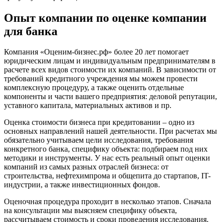
Волхов
Вольск
Опыт компании по оценке компании
Воркута
для банка
Воронеж
Воскресенск
Компания «Оценим-бизнес.рф» более 20 лет помогает
Воткинск
юридическим лицам и индивидуальным предпринимателям в
расчете всех видов стоимости их компаний. В зависимости от
Всеволожск
требований кредитного учреждения мы можем провести
Выборг
комплексную процедуру, а также оценить отдельные
Выкса
компоненты и части вашего предприятия: деловой репутации,
уставного капитала, материальных активов и пр.
Вязники
Вязьма
Оценка стоимости бизнеса при кредитовании – одно из
Вятские Поляны
основных направлений нашей деятельности. При расчетах мы
обязательно учитываем цели исследования, требования
Гай
конкретного банка, специфику объекта: подбираем под них
Гатчина
методики и инструменты. У нас есть реальный опыт оценки
Геленджик
компаний из самых разных отраслей бизнеса: от
Георгиевск
строительства, нефтехимпрома и общепита до стартапов, IT-
индустрии, а также инвестиционных фондов.
Глазов
Горно-Алтайск
Оценочная процедура проходит в несколько этапов. Сначала
Городец
на консультации мы выясняем специфику объекта,
рассчитываем стоимость и сроки проведения исследования.
Горячий Ключ