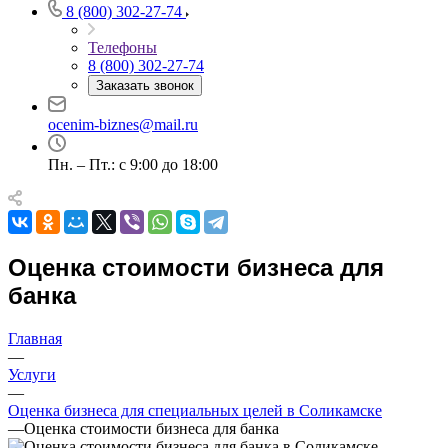
Алушта
8 (800) 302-27-74
Альметьевск
Телефоны
Анапа
8 (800) 302-27-74
Ангарск
Заказать звонок
Анжеро-Судженск
Апатиты
ocenim-biznes@mail.ru
Апрелевка
Пн. – Пт.: с 9:00 до 18:00
Арамиль
Арзамас
Архангельск
Асбест
Асино
Оценка стоимости бизнеса для
Астрахань
банка
Ахтубинск
Ачинск
Главная
Аша
—
Баймак
Услуги
—
Балабаново
Оценка бизнеса для специальных целей в Соликамске
Балаково
—
Оценка стоимости бизнеса для банка
Балашиха