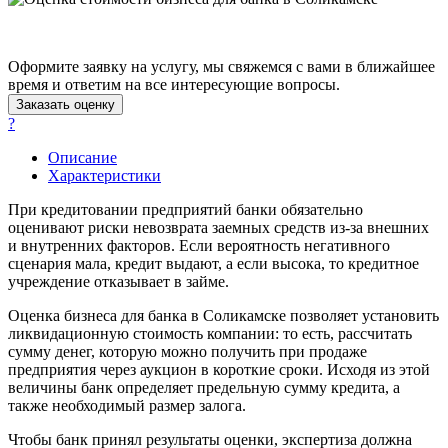
Балашов
Барабинск
Барнаул
Оформите заявку на услугу, мы свяжемся с вами в ближайшее
время и ответим на все интересующие вопросы.
Батайск
Заказать оценку
Бахчисарай
?
Белая Калитва
Белгород
Описание
Характеристики
Белебей
Белово
При кредитовании предприятий банки обязательно
Белогорск
оценивают риски невозврата заемных средств из-за внешних
и внутренних факторов. Если вероятность негативного
Белорецк
сценария мала, кредит выдают, а если высока, то кредитное
Белореченск
учреждение отказывает в займе.
Белоярский
Оценка бизнеса для банка в Соликамске позволяет установить
Бердск
ликвидационную стоимость компании: то есть, рассчитать
Березники
сумму денег, которую можно получить при продаже
Бийск
предприятия через аукцион в короткие сроки. Исходя из этой
Биробиджан
величины банк определяет предельную сумму кредита, а
также необходимый размер залога.
Бирск
Бирюч
Чтобы банк принял результаты оценки, экспертиза должна