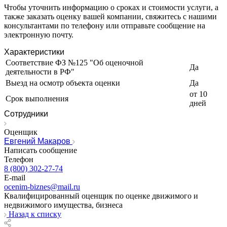
Чтобы уточнить информацию о сроках и стоимости услуги, а
Звенигород
также заказать оценку вашей компании, свяжитесь с нашими
Зеленоград
консультантами по телефону или отправьте сообщение на
Зеленодольск
электронную почту.
Зея
Характеристики
Златоуст
Соответствие ФЗ №125 "Об оценочной
Да
Иваново
деятельности в РФ"
Ивантеевка
Выезд на осмотр объекта оценки
Да
Ижевск
от 10
Срок выполнения
дней
Изобильный
Сотрудники
Ипатово
Ирбит
Оценщик
Иркутск
Евгений Макаров
Написать сообщение
Искитим
Телефон
Истра
8 (800) 302-27-74
Ишим
E-mail
Ишимбай
ocenim-biznes@mail.ru
Квалифицированный оценщик по оценке движимого и
Йошкар-Ола
недвижимого имущества, бизнеса
Казань
Назад к списку
Калининград