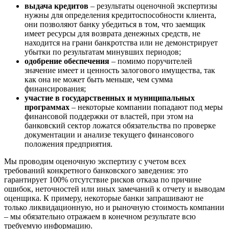
выдача кредитов
– результаты оценочной экспертизы
Великие Луки
нужны для определения кредитоспособности клиента,
Великий Новгород
они позволяют банку убедиться в том, что заемщик
Великий Устюг
имеет ресурсы для возврата денежных средств, не
находится на грани банкротства или не демонстрирует
Вельск
убытки по результатам минувших периодов;
Верещагино
одобрение обеспечения
– помимо поручителей
Верхний Уфалей
значение имеет и ценность залогового имущества, так
как она не может быть меньше, чем сумма
Верхняя Пышма
финансирования;
Верхняя Салда
участие в государственных и муниципальных
Видное
программах
– некоторые компании попадают под меры
Владивосток
финансовой поддержки от властей, при этом на
банковский сектор ложатся обязательства по проверке
Владикавказ
документации и анализе текущего финансового
Владимир
положения предприятия.
Волгоград
Мы проводим оценочную экспертизу с учетом всех
Волгодонск
требований конкретного банковского заведения: это
Волжск
гарантирует 100% отсутствие рисков отказа по причине
Волжский
ошибок, неточностей или иных замечаний к отчету и выводам
Вологда
оценщика. К примеру, некоторые банки запрашивают не
только ликвидационную, но и рыночную стоимость компании
Волоколамск
– мы обязательно отражаем в конечном результате всю
Волосово
требуемую информацию.