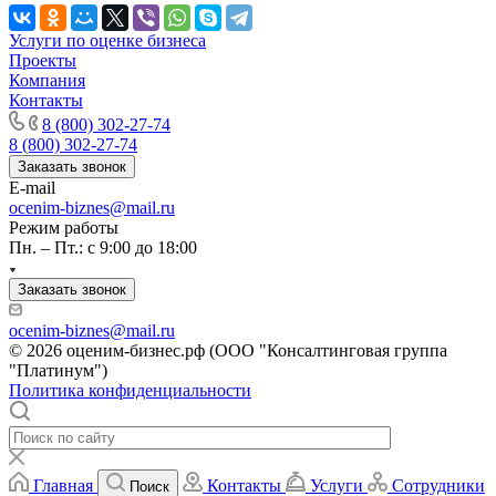
Калуга
Камбарка
Услуги по оценке бизнеса
Проекты
Каменка
Компания
Каменск-Уральский
Контакты
Каменск-Шахтинский
8 (800) 302-27-74
Камень-на-Оби
8 (800) 302-27-74
Камышин
Заказать звонок
E-mail
Камышлов
ocenim-biznes@mail.ru
Канаш
Режим работы
Кандалакша
Пн. – Пт.: с 9:00 до 18:00
Канск
Заказать звонок
Карачев
Карпинск
ocenim-biznes@mail.ru
Касли
© 2026 оценим-бизнес.рф (ООО "Консалтинговая группа
Каспийск
"Платинум")
Политика конфиденциальности
Кашира
Кемерово
Керчь
Кизляр
Главная
Контакты
Услуги
Сотрудники
Поиск
Кимры