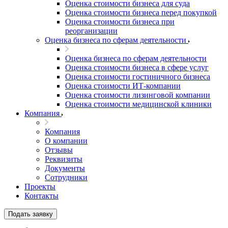
Оценка стоимости бизнеса для суда
Оценка стоимости бизнеса перед покупкой
Оценка стоимости бизнеса при
реорганизации
Оценка бизнеса по сферам деятельности
Оценка бизнеса по сферам деятельности
Оценка стоимости бизнеса в сфере услуг
Оценка стоимости гостиничного бизнеса
Оценка стоимости ИТ-компании
Оценка стоимости лизинговой компании
Оценка стоимости медицинской клиники
Выберите ваш город
Компания
Компания
О компании
Отзывы
Реквизиты
Например:
Документы
Соликамск
Абакан
Сотрудники
Абдулино
Проекты
Абинск
Контакты
Азов
Подать заявку
Аксай