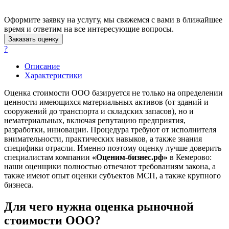
Асино
Астрахань
Оформите заявку на услугу, мы свяжемся с вами в ближайшее
время и ответим на все интересующие вопросы.
Ахтубинск
Заказать оценку
Ачинск
?
Аша
Баймак
Описание
Характеристики
Балабаново
Балаково
Оценка стоимости ООО базируется не только на определении
Балашиха
ценности имеющихся материальных активов (от зданий и
сооружений до транспорта и складских запасов), но и
Балашов
нематериальных, включая репутацию предприятия,
Барабинск
разработки, инновации. Процедура требуют от исполнителя
Барнаул
внимательности, практических навыков, а также знания
Батайск
специфики отрасли. Именно поэтому оценку лучше доверить
специалистам компании
«Оценим-бизнес.рф»
в Кемерово:
Бахчисарай
наши оценщики полностью отвечают требованиям закона, а
Белая Калитва
также имеют опыт оценки субъектов МСП, а также крупного
Белгород
бизнеса.
Белебей
Для чего нужна оценка рыночной
Белово
Белогорск
стоимости ООО?
Белорецк