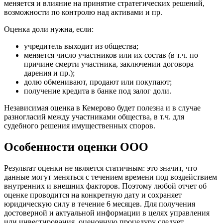
меняется и влияние на принятие стратегических решений,
Владимир
возможности по контролю над активами и пр.
Волгоград
Оценка доли нужна, если:
Волгодонск
Волжск
учредитель выходит из общества;
меняется число участников или их состав (в т.ч. по
Волжский
причине смерти участника, заключении договора
Вологда
дарения и пр.);
Волоколамск
долю обменивают, продают или покупают;
получение кредита в банке под залог доли.
Волосово
Волхов
Независимая оценка в Кемерово будет полезна и в случае
Вольск
разногласий между участниками общества, в т.ч. для
судебного решения имущественных споров.
Воркута
Воронеж
Особенности оценки ООО
Воскресенск
Воткинск
Результат оценки не является статичным: это значит, что
Всеволожск
данные могут меняться с течением времени под воздействием
Выборг
внутренних и внешних факторов. Поэтому любой отчет об
Выкса
оценке проводится на конкретную дату и сохраняет
юридическую силу в течение 6 месяцев. Для получения
Вязники
достоверной и актуальной информации в целях управления
Вязьма
или инвестирования, оценочную процедуру следует