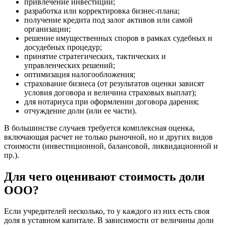
привлечение инвестиций;
Брянск
разработка или корректировка бизнес-плана;
Бугульма
получение кредита под залог активов или самой
организации;
Бугуруслан
решение имущественных споров в рамках судебных и
Бузулук
досудебных процедур;
Буй
принятие стратегических, тактических и
Буйнакск
управленческих решений;
оптимизация налогообложения;
Бутурлиновка
страхование бизнеса (от результатов оценки зависят
Валдай
условия договора и величина страховых выплат);
Валуйки
для нотариуса при оформлении договора дарения;
Великие Луки
отчуждение доли (или ее части).
Великий Новгород
В большинстве случаев требуется комплексная оценка,
Великий Устюг
включающая расчет не только рыночной, но и других видов
Вельск
стоимости (инвестиционной, балансовой, ликвидационной и
пр.).
Верещагино
Верхний Уфалей
Для чего оценивают стоимость доли
Верхняя Пышма
ООО?
Верхняя Салда
Видное
Если учредителей несколько, то у каждого из них есть своя
Владивосток
доля в уставном капитале. В зависимости от величины доли
Владикавказ