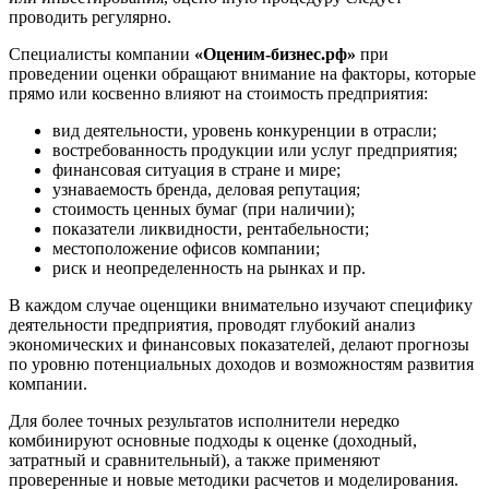
Вятские Поляны
проводить регулярно.
Гай
Специалисты компании
«Оценим-бизнес.рф»
при
Гатчина
проведении оценки обращают внимание на факторы, которые
Геленджик
прямо или косвенно влияют на стоимость предприятия:
Георгиевск
вид деятельности, уровень конкуренции в отрасли;
Глазов
востребованность продукции или услуг предприятия;
Горно-Алтайск
финансовая ситуация в стране и мире;
Городец
узнаваемость бренда, деловая репутация;
стоимость ценных бумаг (при наличии);
Горячий Ключ
показатели ликвидности, рентабельности;
Грозный
местоположение офисов компании;
Губаха
риск и неопределенность на рынках и пр.
Губкин
В каждом случае оценщики внимательно изучают специфику
Губкинский
деятельности предприятия, проводят глубокий анализ
Гуково
экономических и финансовых показателей, делают прогнозы
по уровню потенциальных доходов и возможностям развития
Гулькевичи
компании.
Гусев
Гусь-Хрустальный
Для более точных результатов исполнители нередко
Дедовск
комбинируют основные подходы к оценке (доходный,
затратный и сравнительный), а также применяют
Дербент
проверенные и новые методики расчетов и моделирования.