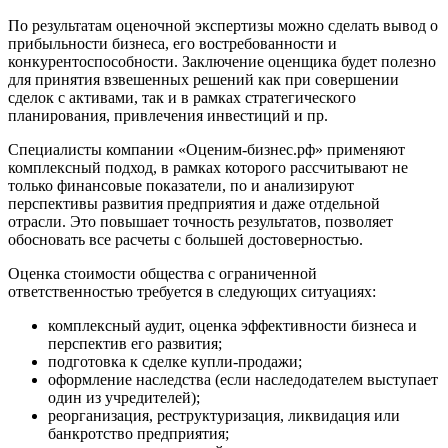
Белореченск
По результатам оценочной экспертизы можно сделать вывод о
прибыльности бизнеса, его востребованности и
Белоярский
конкурентоспособности. Заключение оценщика будет полезно
Бердск
для принятия взвешенных решений как при совершении
Березники
сделок с активами, так и в рамках стратегического
Бийск
планирования, привлечения инвестиций и пр.
Биробиджан
Специалисты компании «Оценим-бизнес.рф» применяют
Бирск
комплексный подход, в рамках которого рассчитывают не
Бирюч
только финансовые показатели, по и анализируют
перспективы развития предприятия и даже отдельной
Благовещенск
отрасли. Это повышает точность результатов, позволяет
Благодарный
обосновать все расчеты с большей достоверностью.
Богородицк
Оценка стоимости общества с ограниченной
Боготол
ответственностью требуется в следующих ситуациях:
Большой Камень
Бор
комплексный аудит, оценка эффективности бизнеса и
перспектив его развития;
Борзя
подготовка к сделке купли-продажи;
Борисоглебск
оформление наследства (если наследодателем выступает
Боровичи
один из учредителей);
Братск
реорганизация, реструктуризация, ликвидация или
банкротство предприятия;
Бронницы