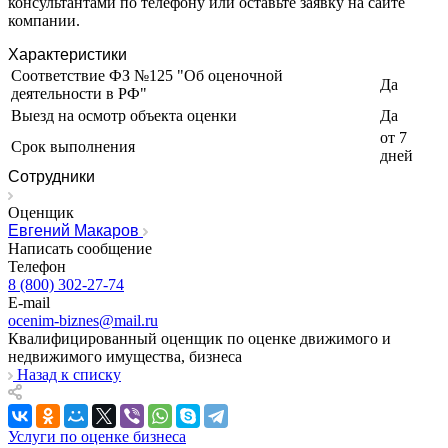
консультантами по телефону или оставьте заявку на сайте
Ирбит
компании.
Иркутск
Искитим
Характеристики
Истра
Соответствие ФЗ №125 "Об оценочной
Да
деятельности в РФ"
Ишим
Выезд на осмотр объекта оценки
Да
Ишимбай
от 7
Йошкар-Ола
Срок выполнения
дней
Казань
Сотрудники
Калининград
Калуга
Оценщик
Евгений Макаров
Камбарка
Написать сообщение
Каменка
Телефон
Каменск-Уральский
8 (800) 302-27-74
Каменск-Шахтинский
E-mail
ocenim-biznes@mail.ru
Камень-на-Оби
Квалифицированный оценщик по оценке движимого и
Камышин
недвижимого имущества, бизнеса
Камышлов
Назад к списку
Канаш
Кандалакша
Услуги по оценке бизнеса
Канск