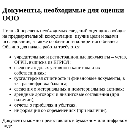
Джанкой
Дзержинск
Документы, необходимые для оценки
Дзержинский
ООО
Димитровград
Дмитров
Полный перечень необходимых сведений оценщик сообщит
Долгопрудный
на предварительной консультации, изучив цели и задачи
Домодедово
исследования, а также особенности конкретного бизнеса.
Обычно для начала работы требуются:
Донецк
Дубна
учредительные и регистрационные документы – устав,
Дюртюли
ОГРН, выписка из ЕГРЮЛ;
сведения о долях уставного капитала и их
Евпатория
собственниках;
Егорьевск
бухгалтерская отчетность и финансовые документы, в
Ейск
т.ч. расшифровка баланса;
сведения о материальных и нематериальных активах;
Екатеринбург
арендные договоры и лизинговые соглашения (при
Елабуга
наличии);
Елец
отчеты о прибылях и убытках;
Елизово
информация об обременениях (при наличии).
Енисейск
Документы можно предоставлять в бумажном или цифровом
Ермолино
виде.
Ессентуки