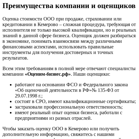
Преимущества компании и оценщиков
Железногорск
Железногорск-Илимский
Жуковский
Оценка стоимости ООО при продаже, страховании или
кредитовании в Кемерово – сложная процедура, требующая от
Заводоуковск
исполнителя не только высокой квалификации, но и реальных
Заозерный
знаний в данной сфере бизнеса. Оценщик должен разбираться
Заполярный
в экономике, понимать взаимосвязи между различными
финансовыми аспектами, использовать правильные
Зарайск
инструменты для получения достоверных и точных
Заречный
результатов.
Заринск
Всем этим требованиям в полной мере отвечают специалисты
Звенигород
компании
«Оценим-бизнес.рф»
. Наши оценщики:
Зеленоград
Зеленодольск
работают на основании ФСО и Федерального закона
Зея
«Об оценочной деятельности в РФ»№ 135-ФЗ от
29.07.1998 г.;
Златоуст
состоят в СРО, имеют квалификационные сертификаты;
Иваново
застраховали профессиональную ответственность;
Ивантеевка
имеют реальный опыт оценки бизнеса, работали с
предприятиями из разных отраслей.
Ижевск
Изобильный
Чтобы заказать оценку ООО в Кемерово или получить
Ипатово
дополнительную информацию, свяжитесь с нашими