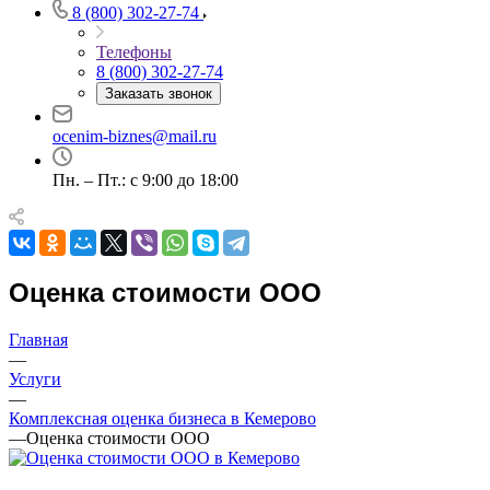
8 (800) 302-27-74
Телефоны
8 (800) 302-27-74
Например:
Кемерово
Заказать звонок
Абакан
Абдулино
ocenim-biznes@mail.ru
Абинск
Азов
Пн. – Пт.: с 9:00 до 18:00
Аксай
Алушта
Альметьевск
Анапа
Оценка стоимости ООО
Ангарск
Анжеро-Судженск
Главная
Апатиты
—
Апрелевка
Услуги
—
Арамиль
Комплексная оценка бизнеса в Кемерово
Арзамас
—
Оценка стоимости ООО
Архангельск
Асбест