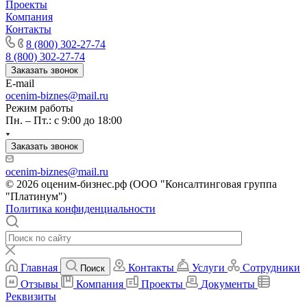
Проекты
Карачев
Компания
Карпинск
Контакты
Касли
8 (800) 302-27-74
8 (800) 302-27-74
Каспийск
Заказать звонок
Кашира
E-mail
Кемерово
ocenim-biznes@mail.ru
Керчь
Режим работы
Пн. – Пт.: с 9:00 до 18:00
Кизляр
Кимры
Заказать звонок
Кингисепп
Кинель
ocenim-biznes@mail.ru
Кинешма
© 2026 оценим-бизнес.рф (ООО "Консалтинговая группа
"Платинум")
Киржач
Политика конфиденциальности
Кириши
Киров
Кировск
Кисловодск
Главная
Контакты
Услуги
Сотрудники
Поиск
Клин
Отзывы
Компания
Проекты
Документы
Клинцы
Реквизиты