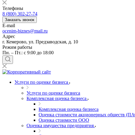
Балашов
Телефоны
Барабинск
8 (800) 302-27-74
Барнаул
Заказать звонок
E-mail
Батайск
ocenim-biznes@mail.ru
Бахчисарай
Адрес
Белая Калитва
г. Кемерово, ул. Предзаводская, д. 10
Белгород
Режим работы
Пн. – Пт.: с 9:00 до 18:00
Белебей
Белово
Белогорск
Белорецк
Белореченск
Услуги по оценке бизнеса
Белоярский
Услуги по оценке бизнеса
Бердск
Комплексная оценка бизнеса
Березники
Комплексная оценка бизнеса
Бийск
Оценка стоимости акционерных обществ (ПА
Биробиджан
Оценка стоимости ООО
Бирск
Оценка имущества предприятия
Бирюч