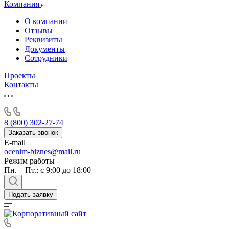
Алушта
Компания
Альметьевск
О компании
Анапа
Отзывы
Ангарск
Реквизиты
Документы
Анжеро-Судженск
Сотрудники
Апатиты
Апрелевка
Проекты
Контакты
Арамиль
Арзамас
Архангельск
Асбест
8 (800) 302-27-74
Асино
Заказать звонок
E-mail
Астрахань
ocenim-biznes@mail.ru
Ахтубинск
Режим работы
Ачинск
Пн. – Пт.: с 9:00 до 18:00
Аша
Баймак
Подать заявку
Балабаново
Балаково
Балашиха