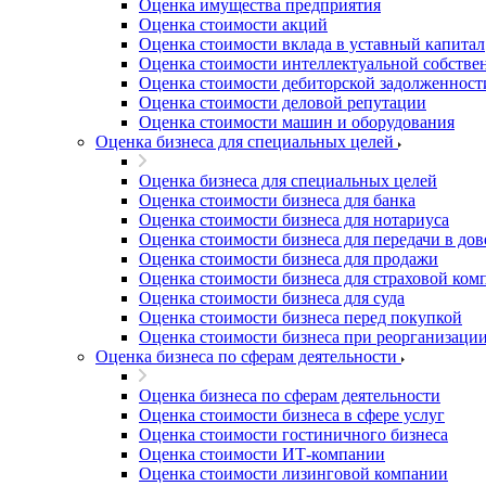
Оценка имущества предприятия
Благовещенск
Оценка стоимости акций
Благодарный
Оценка стоимости вклада в уставный капитал
Богородицк
Оценка стоимости интеллектуальной собстве
Боготол
Оценка стоимости дебиторской задолженност
Оценка стоимости деловой репутации
Большой Камень
Оценка стоимости машин и оборудования
Бор
Оценка бизнеса для специальных целей
Борзя
Оценка бизнеса для специальных целей
Борисоглебск
Оценка стоимости бизнеса для банка
Боровичи
Оценка стоимости бизнеса для нотариуса
Братск
Оценка стоимости бизнеса для передачи в до
Бронницы
Оценка стоимости бизнеса для продажи
Оценка стоимости бизнеса для страховой ком
Брянск
Оценка стоимости бизнеса для суда
Бугульма
Оценка стоимости бизнеса перед покупкой
Бугуруслан
Оценка стоимости бизнеса при реорганизаци
Оценка бизнеса по сферам деятельности
Бузулук
Буй
Оценка бизнеса по сферам деятельности
Буйнакск
Оценка стоимости бизнеса в сфере услуг
Бутурлиновка
Оценка стоимости гостиничного бизнеса
Оценка стоимости ИТ-компании
Валдай
Оценка стоимости лизинговой компании
Валуйки