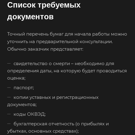
Список требуемых
Аша
документов
Баймак
Балабаново
Точный перечень бумаг для начала работы можно
Балаково
уточнить на предварительной консультации.
Балашиха
Обычно заказчик представляет:
Балашов
свидетельство о смерти – необходимо для
Барабинск
определения даты, на которую будет проводиться
Барнаул
оценка;
Батайск
паспорт;
Бахчисарай
копии уставных и регистрационных
документов;
Белая Калитва
коды ОКВЭД;
Белгород
бухгалтерская отчетность (о прибылях и
Белебей
убытках, основных средствах);
Белово