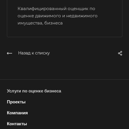
Выборг
Квалифицированный оценщик по
оценке движимого и недвижимого
Выкса
имущества, бизнеса
Вязники
Вязьма
Вятские Поляны
Назад к списку
Гай
Гатчина
Геленджик
Георгиевск
Услуги по оценке бизнеса
Глазов
Горно-Алтайск
Проекты
Городец
Компания
Горячий Ключ
Контакты
Грозный