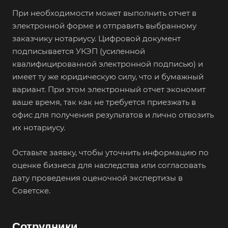
При необходимости может выполнить отчет в
Валдай
электронной форме и отправить выбранному
Валуйки
заказчику нотариусу. Цифровой документ
Великие Луки
подписывается УКЭП (усиленной
Великий Новгород
квалифицированной электронной подписью) и
имеет ту же юридическую силу, что и бумажный
Великий Устюг
вариант. При этом электронный отчет экономит
Вельск
ваше время, так как не требуется приезжать в
Верещагино
офис для получения результатов и лично отвозить
их нотариусу.
Верхний Уфалей
Верхняя Пышма
Оставьте заявку, чтобы уточнить информацию по
Верхняя Салда
оценке бизнеса для наследства или согласовать
Видное
дату проведения оценочной экспертизы в
Советске.
Владивосток
Владикавказ
Сотрудники
Владимир