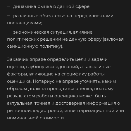
динамика рынка в данной сфере;
Альметьевск
различные обязательства перед клиентами,
Анапа
поставщиками;
Ангарск
экономическая ситуация, влияние
Анжеро-Судженск
политических решений на данную сферу (включая
Апатиты
санкционную политику).
Апрелевка
Заказчик вправе определить цели и задачи
Арамиль
оценки, глубину исследований, а также иные
факторы, влияющие на специфику работы
Арзамас
оценщика. Нотариус не вправе уточнять, каким
Архангельск
образом должна проводится оценка, поэтому
Асбест
результатом работы оценщика может быть
Асино
актуальная, точная и достоверная информация о
рыночной, кадастровой, инвентаризационной или
Астрахань
номинальной стоимости.
Ахтубинск
Ачинск