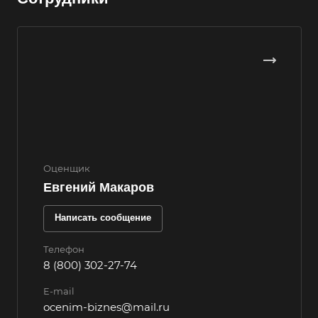
Волгоград
Волгодонск
Волжск
Волжский
Вологда
Волоколамск
Волосово
Оценщик
Волхов
Евгений Макаров
Вольск
Написать сообщение
Воркута
Воронеж
Телефон
8 (800) 302-27-74
Воскресенск
E-mail
Воткинск
ocenim-biznes@mail.ru
Всеволожск