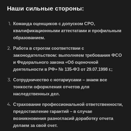
Наши сильные стороны:
Большой Камень
Бор
Команда оценщиков с допуском СРО,
Борзя
квалификационными аттестатами и профильным
Борисоглебск
образованием.
Боровичи
Работа в строгом соответствии с
Братск
законодательством: выполняем требования ФСО
и Федерального закона «Об оценочной
Бронницы
деятельности в РФ» № 135-ФЗ от 29.07.1998 г.;
Брянск
Сотрудничество с нотариусами – знаем все
Бугульма
тонкости оформления отчетов для
Бугуруслан
наследственных дел.
Бузулук
Страхование профессиональной ответственности,
Буй
предоставление гарантий – в случае
возникновения разногласий доработку отчета
Буйнакск
делаем за свой счет.
Бутурлиновка