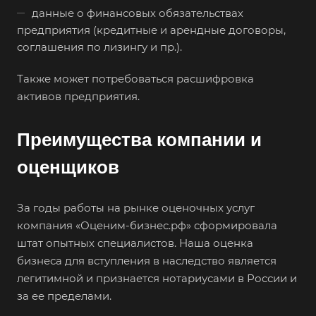
данные о финансовых обязательствах
Белогорск
предприятия (кредитные и арендные договоры,
Белорецк
соглашения по лизингу и пр.).
Белореченск
Также может потребоваться расшифровка
Белоярский
активов предприятия.
Бердск
Березники
Преимущества компании и
Бийск
оценщиков
Биробиджан
Бирск
За годы работы на рынке оценочных услуг
Бирюч
компания «Оценим-бизнес.рф» сформировала
штат опытных специалистов. Наша оценка
Благовещенск
бизнеса для вступления в наследство является
Благодарный
легитимной и признается нотариусами в России и
Богородицк
за ее пределами.
Боготол