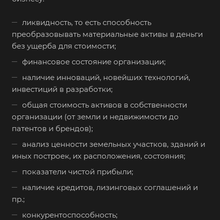
ликвидность, то есть способность
преобразовывать материальные активы в деньги
без ущерба для стоимости;
Выберите ваш город
финансовое состояние организации;
наличие инноваций, новейших технологий,
инвестиций в разработки;
общая стоимость активов в собственности
организации (от земли и недвижимости до
Например:
Советск
патентов и брендов);
Абакан
анализ ценности земельных участков, зданий и
Абдулино
иных построек, их расположения, состояния;
Абинск
показатели чистой прибыли;
Азов
наличие кредитов, лизинговых соглашений и
пр.;
Аксай
конкурентоспособность;
Алушта