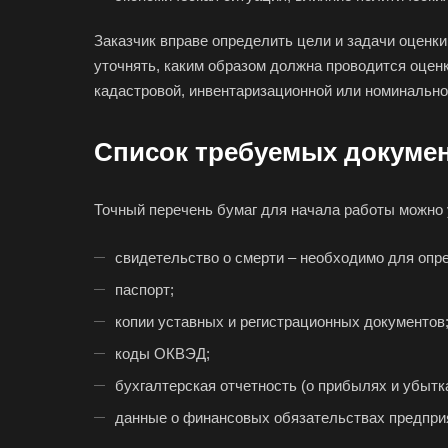
Бийск
Заказчик вправе определить цели и задачи оценк
Благовещенск
уточнять, каким образом должна проводится оцен
Большой Камень
кадастровой, инвентаризационной или номинально
Боровичи
Список требуемых докуме
Бугульма
Буйнакск
Точный перечень бумаг для начала работы можно 
Великие Луки
Верещагино
свидетельство о смерти – необходимо для опре
Видное
паспорт;
Волгоград
копии уставных и регистрационных документов
Вологда
коды ОКВЭД;
Вольск
бухгалтерская отчетность (о прибылях и убытк
Воткинск
данные о финансовых обязательствах предприят
Вязники