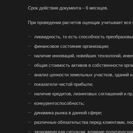
Срок действия документа – 6 месяцев.
При проведении расчетов оценщик учитывает все 
Например:
Дубн
ликвидность, то есть способность преобразовы
Абакан
финансовое состояние организации;
Аксай
наличие инноваций, новейших технологий, инве
Ангарск
общая стоимость активов в собственности орга
Арамиль
анализ ценности земельных участков, зданий и
Асино
показатели чистой прибыли;
Аша
наличие кредитов, лизинговых соглашений и пр.
Балашиха
конкурентоспособность;
Батайск
динамика рынка в данной сфере;
Белебей
различные обязательства перед клиентами, по
Белореченск
экономическая ситуация, влияние политически