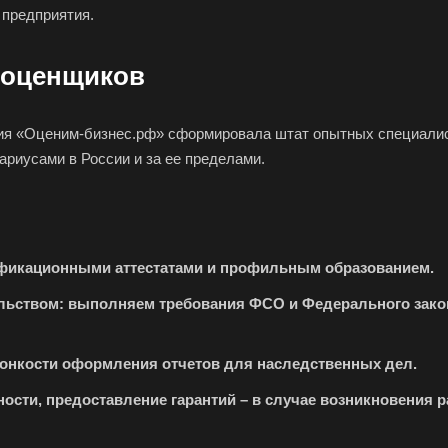
 предприятия.
Геленджик
Георгиевск
Глаз
Городец
Горячий Ключ
Гро
 оценщиков
Губкин
Губкинский
Гуко
Гусев
Гусь-Хрустальный
Дед
ния «Оценим-бизнес.рф» сформировала штат опытных специалис
Джанкой
Дзержинск
Дзе
ариусами в России и за ее пределами.
Дмитров
Долгопрудный
Дом
Дубна
Дюртюли
Евп
Ейск
Екатеринбург
Ела
фикационными аттестатами и профильным образованием.
Елизово
Енисейск
Ерм
тельством: выполняем требования ФСО и Федерального зако
Железногорск
Железногорск-
Жук
Илимский
Заво
 тонкости оформления отчетов для наследственных дел.
Заполярный
Зарайск
Зар
сти, предоставление гарантий – в случае возникновения р
Звенигород
Зеленоград
Зел
Златоуст
Иваново
Ива