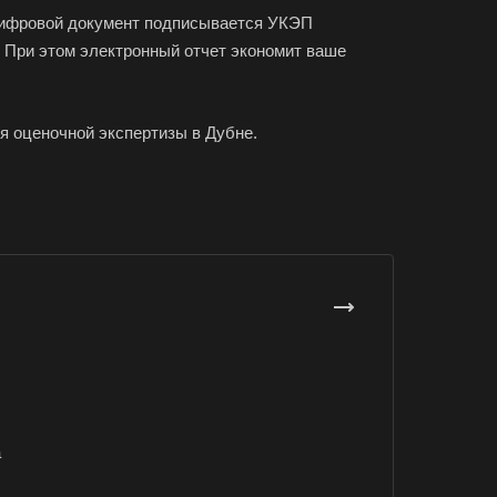
 Цифровой документ подписывается УКЭП
ит
. При этом электронный отчет экономит ваше
м
ининград
енск-Уральский
я оценочной экспертизы в Дубне.
ышлов
ачев
ира
ры
жач
оводск
алым
пашево
ейск
а
кино