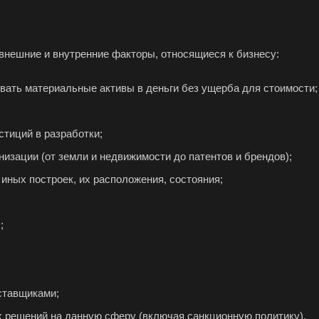
внешние и внутренние факторы, относящиеся к бизнесу:
а
вать материальные активы в деньги без ущерба для стоимости;
Абдулино
Абинск
Азов
Алушта
Альметьевск
Ана
стиций в разработки;
Анжеро-Судженск
Апатиты
Апр
низации (от земли и недвижимости до патентов и брендов);
Арзамас
Архангельск
Асбе
 иных построек, их расположения, состояния;
Астрахань
Ахтубинск
Ачин
Баймак
Балабаново
Бал
;
Балашов
Барабинск
Бар
Бахчисарай
Белая Калитва
Бел
Белово
Белогорск
Бел
ставщиками;
Белоярский
Бердск
Бер
х решений на данную сферу (включая санкционную политику).