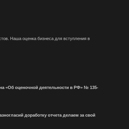
ов
зный
во
овск
тов. Наша оценка бизнеса для вступления в
ржинский
одедово
атория
буга
олино
на «Об оценочной деятельности в РФ» № 135-
овский
доуковск
ечный
азногласий доработку отчета делаем за свой
енодольск
нтеевка