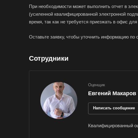
При необходимости может выполнить отчет в эле
Ижевск
(усиленной квалифицированной электронной подпи
Иркутск
время, так как не требуется приезжать в офис для
Ишимбай
Калуга
Оставьте заявку, чтобы уточнить информацию по 
Каменск-Шахтинс
Канаш
Сотрудники
Карпинск
Кемерово
Оценщик
Кингисепп
Евгений Макаров
Кириши
Клин
Написать сообщение
Кодинск
Кольчугино
Квалифицированный оц