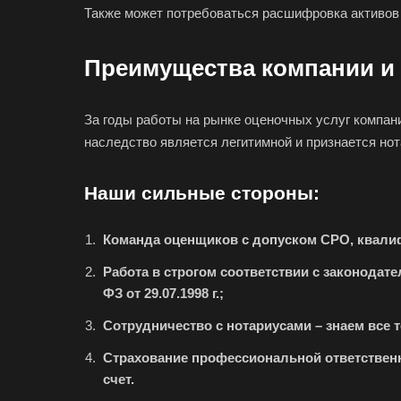
Также может потребоваться расшифровка активов
Гатчина
Горно-Алтайск
Преимущества компании и
Губаха
Гулькевичи
За годы работы на рынке оценочных услуг компа
Дербент
наследство является легитимной и признается нот
Димитровград
Наши сильные стороны:
Донецк
Егорьевск
Команда оценщиков с допуском СРО, квали
Елец
Работа в строгом соответствии с законода
Ессентуки
ФЗ от 29.07.1998 г.;
Сотрудничество с нотариусами – знаем все
Заозерный
Страхование профессиональной ответственно
Заринск
счет.
Зея