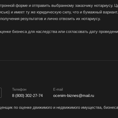
ктронной форме и отправить выбранному заказчику нотариусу.
Изобильный
Ипатово
Ирб
сью) и имеет ту же юридическую силу, что и бумажный вариант
Искитим
Истра
Иши
 получения результатов и лично отвозить их нотариусу.
Йошкар-Ола
Казань
Кал
Камбарка
Каменка
Кам
оценке бизнеса для наследства или согласовать дату проведени
кий
Камень-на-Оби
Камышин
Кам
Кандалакша
Канск
Кар
Касли
Каспийск
Каш
Керчь
Кизляр
Ким
Кинель
Кинешма
Кир
Киров
Кировск
Кисл
Телефон
E-mail
Клинцы
Ковров
Ког
8 (800) 302-27-74
ocenim-biznes@mail.ru
Козельск
Коломна
Кол
Комсомольск-на-
Конаково
Коп
енщик по оценке движимого и недвижимого имущества, бизнес
Амуре
Кореновск
Кор