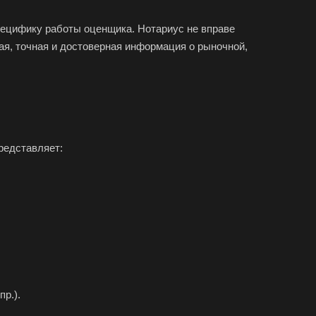
юч
специфику работы оценщика. Нотариус не вправе
тол
ая, точная и достоверная информация о рыночной,
соглебск
нск
уйки
редставляет:
ск
хняя Салда
димир
жский
хов
ресенск
са
р.).