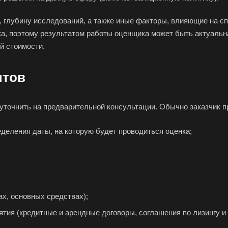
Биробиджан
Бирск
Бир
и, глубину исследований, а также иные факторы, влияющие на 
Благодарный
Богородицк
Бого
ка, поэтому результатом работы оценщика может быть актуальн
Бор
Борзя
Бори
й стоимости.
Братск
Бронницы
Бря
нтов
Бугуруслан
Бузулук
Буй
Бутурлиновка
Валдай
Вал
уточнить на предварительной консультации. Обычно заказчик п
Великий Новгород
Великий Устюг
Вель
Верхний Уфалей
Верхняя Пышма
Вер
деления даты, на которую будет проводиться оценка;
Владивосток
Владикавказ
Вла
Волгодонск
Волжск
Вол
;
Волоколамск
Волосово
Вол
Воркута
Воронеж
Воск
ах, основных средствах);
Всеволожск
Выборг
Вык
ия (кредитные и арендные договоры, соглашения по лизингу и п
Вязьма
Вятские Поляны
Гай