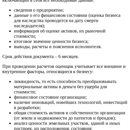
включающий в себя все необходимые данные:
Верхняя Пышма
Верхняя Салда
сведения о предприятии;
данные о его финансовом состоянии (оценка бизнеса
Видное
для наследства проводится на дату смерти
Владивосток
наследодателя);
Владикавказ
информация об оценке активов, их рыночной
стоимости;
Владимир
итоговое значение ценности бизнеса;
Волгоград
выводы, расчеты и пояснения исполнителя.
Волгодонск
Срок действия документа – 6 месяцев.
Волжск
Волжский
При проведении расчетов оценщик учитывает все внешние и
Вологда
внутренние факторы, относящиеся к бизнесу:
Волоколамск
ликвидность, то есть способность преобразовывать
Волосово
материальные активы в деньги без ущерба для
Волхов
стоимости;
Вольск
финансовое состояние организации;
наличие инноваций, новейших технологий, инвестиций
Воркута
в разработки;
Воронеж
общая стоимость активов в собственности организации
Воскресенск
(от земли и недвижимости до патентов и брендов);
анализ ценности земельных участков, зданий и иных
Воткинск
построек, их расположения, состояния;
Всеволожск