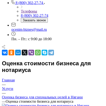
8 (800) 302-27-74
Телефоны
Выберите ваш город
8 (800) 302-27-74
Заказать звонок
ocenim-biznes@mail.ru
Пн. – Пт.: с 9:00 до 18:00
Например:
Нягань
Абакан
Абдулино
Абинск
Азов
Оценка стоимости бизнеса для
Аксай
нотариуса
Алушта
Альметьевск
Главная
Анапа
—
Услуги
Ангарск
—
Анжеро-Судженск
Оценка бизнеса для специальных целей в Нягани
Апатиты
—
Оценка стоимости бизнеса для нотариуса
Апрелевка