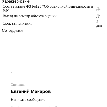
Характеристики
Ивантеевка
Соответствие ФЗ №125 "Об оценочной деятельности в
Да
Ижевск
РФ"
Изобильный
Выезд на осмотр объекта оценки
Да
Ипатово
3
Срок выполнения
Ирбит
дня
Сотрудники
Иркутск
Искитим
Истра
Ишим
Ишимбай
Йошкар-Ола
Казань
Калининград
Калуга
Камбарка
Оценщик
Каменка
Евгений Макаров
Каменск-Уральский
Каменск-Шахтинский
Написать сообщение
Камень-на-Оби