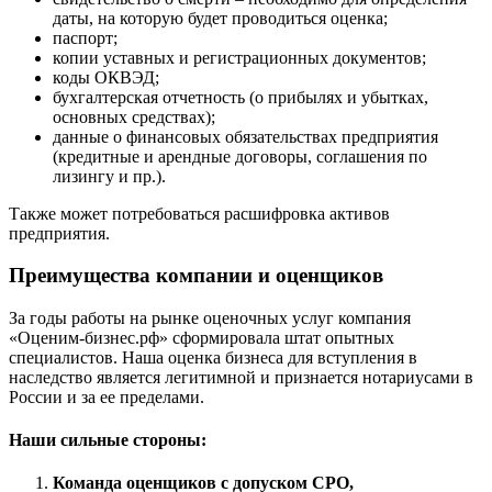
Гусев
даты, на которую будет проводиться оценка;
паспорт;
Гусь-Хрустальный
копии уставных и регистрационных документов;
Дедовск
коды ОКВЭД;
Дербент
бухгалтерская отчетность (о прибылях и убытках,
Джанкой
основных средствах);
данные о финансовых обязательствах предприятия
Дзержинск
(кредитные и арендные договоры, соглашения по
Дзержинский
лизингу и пр.).
Димитровград
Также может потребоваться расшифровка активов
Дмитров
предприятия.
Долгопрудный
Домодедово
Преимущества компании и оценщиков
Донецк
Дубна
За годы работы на рынке оценочных услуг компания
«Оценим-бизнес.рф» сформировала штат опытных
Дюртюли
специалистов. Наша оценка бизнеса для вступления в
Евпатория
наследство является легитимной и признается нотариусами в
Егорьевск
России и за ее пределами.
Ейск
Наши сильные стороны:
Екатеринбург
Елабуга
Команда оценщиков с допуском СРО,