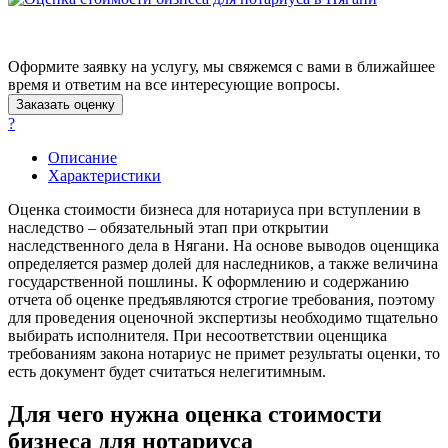
Арамиль
Арзамас
Оформите заявку на услугу, мы свяжемся с вами в ближайшее
Архангельск
время и ответим на все интересующие вопросы.
Асбест
Заказать оценку
Асино
?
Астрахань
Описание
Ахтубинск
Характеристики
Ачинск
Аша
Оценка стоимости бизнеса для нотариуса при вступлении в
наследство – обязательный этап при открытии
Баймак
наследственного дела в Нягани. На основе выводов оценщика
Балабаново
определяется размер долей для наследников, а также величина
Балаково
государственной пошлины. К оформлению и содержанию
Балашиха
отчета об оценке предъявляются строгие требования, поэтому
для проведения оценочной экспертизы необходимо тщательно
Балашов
выбирать исполнителя. При несоответствии оценщика
Барабинск
требованиям закона нотариус не примет результаты оценки, то
Барнаул
есть документ будет считаться нелегитимным.
Батайск
Для чего нужна оценка стоимости
Бахчисарай
Белая Калитва
бизнеса для нотариуса