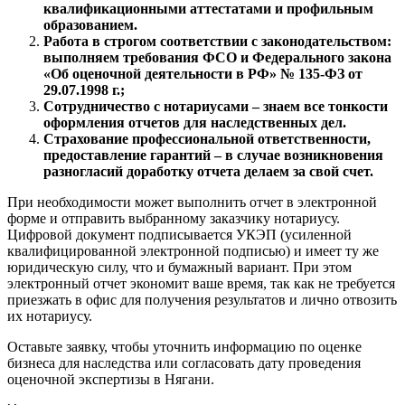
Елец
квалификационными аттестатами и профильным
Елизово
образованием.
Работа в строгом соответствии с законодательством:
Енисейск
выполняем требования ФСО и Федерального закона
Ермолино
«Об оценочной деятельности в РФ» № 135-ФЗ от
Ессентуки
29.07.1998 г.;
Железногорск
Сотрудничество с нотариусами – знаем все тонкости
оформления отчетов для наследственных дел.
Железногорск-Илимский
Страхование профессиональной ответственности,
Жуковский
предоставление гарантий – в случае возникновения
Заводоуковск
разногласий доработку отчета делаем за свой счет.
Заозерный
При необходимости может выполнить отчет в электронной
Заполярный
форме и отправить выбранному заказчику нотариусу.
Зарайск
Цифровой документ подписывается УКЭП (усиленной
Заречный
квалифицированной электронной подписью) и имеет ту же
юридическую силу, что и бумажный вариант. При этом
Заринск
электронный отчет экономит ваше время, так как не требуется
Звенигород
приезжать в офис для получения результатов и лично отвозить
Зеленоград
их нотариусу.
Зеленодольск
Оставьте заявку, чтобы уточнить информацию по оценке
Зея
бизнеса для наследства или согласовать дату проведения
Златоуст
оценочной экспертизы в Нягани.
Иваново