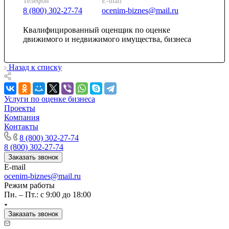
Камышин
Телефон
E-mail
8 (800) 302-27-74
ocenim-biznes@mail.ru
Камышлов
Канаш
Квалифицированный оценщик по оценке
Кандалакша
движимого и недвижимого имущества, бизнеса
Канск
Карачев
Назад к списку
Карпинск
Касли
Каспийск
Услуги по оценке бизнеса
Кашира
Проекты
Компания
Кемерово
Контакты
Керчь
8 (800) 302-27-74
Кизляр
8 (800) 302-27-74
Кимры
Заказать звонок
Кингисепп
E-mail
ocenim-biznes@mail.ru
Кинель
Режим работы
Кинешма
Пн. – Пт.: с 9:00 до 18:00
Киржач
Кириши
Заказать звонок
Киров