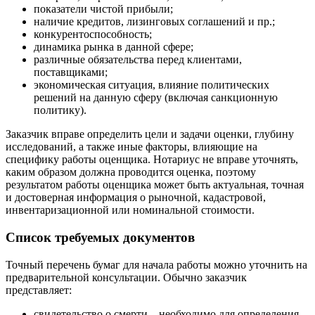
показатели чистой прибыли;
Выборг
наличие кредитов, лизинговых соглашений и пр.;
Выкса
конкурентоспособность;
динамика рынка в данной сфере;
Вязники
различные обязательства перед клиентами,
Вязьма
поставщиками;
Вятские Поляны
экономическая ситуация, влияние политических
Гай
решений на данную сферу (включая санкционную
политику).
Гатчина
Геленджик
Заказчик вправе определить цели и задачи оценки, глубину
Георгиевск
исследований, а также иные факторы, влияющие на
специфику работы оценщика. Нотариус не вправе уточнять,
Глазов
каким образом должна проводится оценка, поэтому
Горно-Алтайск
результатом работы оценщика может быть актуальная, точная
Городец
и достоверная информация о рыночной, кадастровой,
инвентаризационной или номинальной стоимости.
Горячий Ключ
Грозный
Список требуемых документов
Губаха
Губкин
Точный перечень бумаг для начала работы можно уточнить на
Губкинский
предварительной консультации. Обычно заказчик
представляет:
Гуково
Гулькевичи
свидетельство о смерти – необходимо для определения