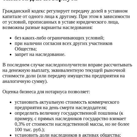
Белгород
Белебей
Гражданский кодекс регулирует передачу долей в уставном
капитале от одного лица к другому. При этом в зависимости
Белово
от условий, прописанных в уставе юридического лица,
Белогорск
возможны разные варианты наследования:
Белорецк
без каких-либо ограничивающих условий;
Белореченск
при наличии согласия всех других участников
Белоярский
Общества;
Бердск
запрет на наследование.
Березники
В последнем случае наследополучители вправе рассчитывать
Бийск
на денежную выплату, эквивалентную текущей рыночной
Биробиджан
стоимости доли (или передачу имущества предприятия на
Бирск
аналогичную сумму).
Бирюч
Оценка бизнеса для нотариуса позволяет:
Благовещенск
Благодарный
установить актуальную стоимость коммерческого
предприятия на день смерти наследодателя;
Богородицк
определить величину государственной пошлины (к
Боготол
примеру, с прямых наследников государство взимает
Большой Камень
0,3% от стоимости наследственной массы, но не более
100 тыс. руб.);
Бор
установить доли наследников в активах общества;
Борзя