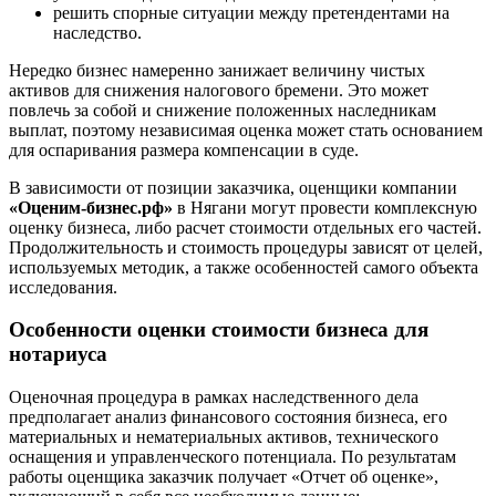
решить спорные ситуации между претендентами на
Борисоглебск
наследство.
Боровичи
Нередко бизнес намеренно занижает величину чистых
Братск
активов для снижения налогового бремени. Это может
Бронницы
повлечь за собой и снижение положенных наследникам
Брянск
выплат, поэтому независимая оценка может стать основанием
для оспаривания размера компенсации в суде.
Бугульма
Бугуруслан
В зависимости от позиции заказчика, оценщики компании
Бузулук
«Оценим-бизнес.рф»
в Нягани могут провести комплексную
оценку бизнеса, либо расчет стоимости отдельных его частей.
Буй
Продолжительность и стоимость процедуры зависят от целей,
Буйнакск
используемых методик, а также особенностей самого объекта
Бутурлиновка
исследования.
Валдай
Особенности оценки стоимости бизнеса для
Валуйки
нотариуса
Великие Луки
Великий Новгород
Оценочная процедура в рамках наследственного дела
Великий Устюг
предполагает анализ финансового состояния бизнеса, его
Вельск
материальных и нематериальных активов, технического
оснащения и управленческого потенциала. По результатам
Верещагино
работы оценщика заказчик получает «Отчет об оценке»,
Верхний Уфалей