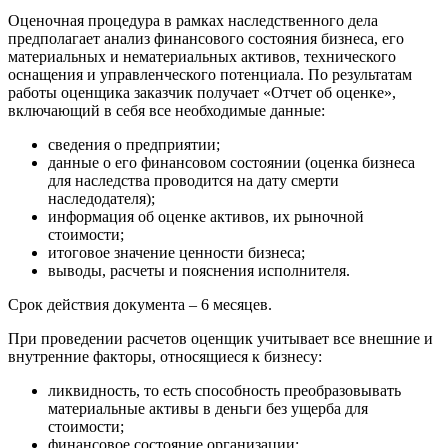
Верещагино
Оценочная процедура в рамках наследственного дела
предполагает анализ финансового состояния бизнеса, его
Верхний Уфалей
материальных и нематериальных активов, технического
Верхняя Пышма
оснащения и управленческого потенциала. По результатам
Верхняя Салда
работы оценщика заказчик получает «Отчет об оценке»,
включающий в себя все необходимые данные:
Видное
Владивосток
сведения о предприятии;
Владикавказ
данные о его финансовом состоянии (оценка бизнеса
для наследства проводится на дату смерти
Владимир
наследодателя);
Волгоград
информация об оценке активов, их рыночной
Волгодонск
стоимости;
Волжск
итоговое значение ценности бизнеса;
выводы, расчеты и пояснения исполнителя.
Волжский
Вологда
Срок действия документа – 6 месяцев.
Волоколамск
При проведении расчетов оценщик учитывает все внешние и
Волосово
внутренние факторы, относящиеся к бизнесу:
Волхов
Вольск
ликвидность, то есть способность преобразовывать
материальные активы в деньги без ущерба для
Воркута
стоимости;
Воронеж
финансовое состояние организации;