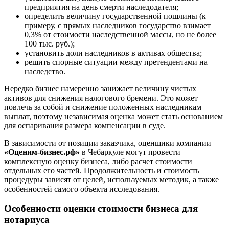
Большой Камень
предприятия на день смерти наследодателя;
Бор
определить величину государственной пошлины (к
примеру, с прямых наследников государство взимает
Борзя
0,3% от стоимости наследственной массы, но не более
Борисоглебск
100 тыс. руб.);
Боровичи
установить доли наследников в активах общества;
решить спорные ситуации между претендентами на
Братск
наследство.
Бронницы
Брянск
Нередко бизнес намеренно занижает величину чистых
активов для снижения налогового бремени. Это может
Бугульма
повлечь за собой и снижение положенных наследникам
Бугуруслан
выплат, поэтому независимая оценка может стать основанием
Бузулук
для оспаривания размера компенсации в суде.
Буй
В зависимости от позиции заказчика, оценщики компании
Буйнакск
«Оценим-бизнес.рф»
в Чебаркуле могут провести
Бутурлиновка
комплексную оценку бизнеса, либо расчет стоимости
Валдай
отдельных его частей. Продолжительность и стоимость
процедуры зависят от целей, используемых методик, а также
Валуйки
особенностей самого объекта исследования.
Великие Луки
Великий Новгород
Особенности оценки стоимости бизнеса для
Великий Устюг
нотариуса
Вельск