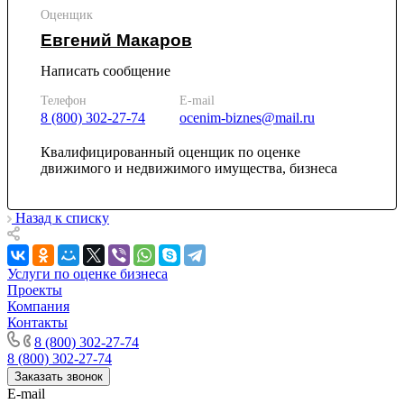
Каменск-Шахтинский
Оценщик
Камень-на-Оби
Евгений Макаров
Камышин
Написать сообщение
Камышлов
Канаш
Телефон
E-mail
Кандалакша
8 (800) 302-27-74
ocenim-biznes@mail.ru
Канск
Квалифицированный оценщик по оценке
Карачев
движимого и недвижимого имущества, бизнеса
Карпинск
Касли
Каспийск
Назад к списку
Кашира
Кемерово
Услуги по оценке бизнеса
Керчь
Проекты
Кизляр
Компания
Кимры
Контакты
Кингисепп
8 (800) 302-27-74
8 (800) 302-27-74
Кинель
Заказать звонок
Кинешма
E-mail
Киржач