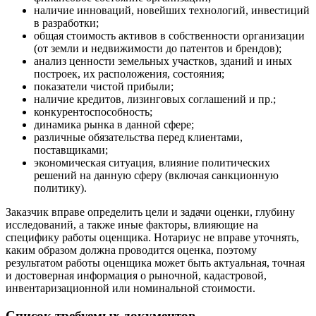
Воскресенск
наличие инноваций, новейших технологий, инвестиций
Воткинск
в разработки;
общая стоимость активов в собственности организации
Всеволожск
(от земли и недвижимости до патентов и брендов);
Выборг
анализ ценности земельных участков, зданий и иных
Выкса
построек, их расположения, состояния;
показатели чистой прибыли;
Вязники
наличие кредитов, лизинговых соглашений и пр.;
Вязьма
конкурентоспособность;
Вятские Поляны
динамика рынка в данной сфере;
Гай
различные обязательства перед клиентами,
поставщиками;
Гатчина
экономическая ситуация, влияние политических
Геленджик
решений на данную сферу (включая санкционную
Георгиевск
политику).
Глазов
Заказчик вправе определить цели и задачи оценки, глубину
Горно-Алтайск
исследований, а также иные факторы, влияющие на
Городец
специфику работы оценщика. Нотариус не вправе уточнять,
Горячий Ключ
каким образом должна проводится оценка, поэтому
результатом работы оценщика может быть актуальная, точная
Грозный
и достоверная информация о рыночной, кадастровой,
Губаха
инвентаризационной или номинальной стоимости.
Губкин
Список требуемых документов
Губкинский