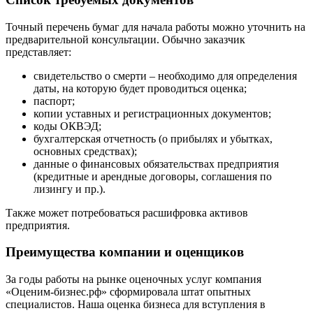
Гуково
Точный перечень бумаг для начала работы можно уточнить на
Гулькевичи
предварительной консультации. Обычно заказчик
Гусев
представляет:
Гусь-Хрустальный
свидетельство о смерти – необходимо для определения
Дедовск
даты, на которую будет проводиться оценка;
Дербент
паспорт;
Джанкой
копии уставных и регистрационных документов;
коды ОКВЭД;
Дзержинск
бухгалтерская отчетность (о прибылях и убытках,
Дзержинский
основных средствах);
Димитровград
данные о финансовых обязательствах предприятия
Дмитров
(кредитные и арендные договоры, соглашения по
лизингу и пр.).
Долгопрудный
Домодедово
Также может потребоваться расшифровка активов
Донецк
предприятия.
Дубна
Преимущества компании и оценщиков
Дюртюли
Евпатория
За годы работы на рынке оценочных услуг компания
Егорьевск
«Оценим-бизнес.рф» сформировала штат опытных
Ейск
специалистов. Наша оценка бизнеса для вступления в