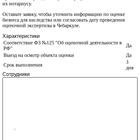
их нотариусу.
Златоуст
Иваново
Оставьте заявку, чтобы уточнить информацию по оценке
бизнеса для наследства или согласовать дату проведения
Ивантеевка
оценочной экспертизы в Чебаркуле.
Ижевск
Изобильный
Характеристики
Соответствие ФЗ №125 "Об оценочной деятельности в
Ипатово
Да
РФ"
Ирбит
Выезд на осмотр объекта оценки
Да
Иркутск
3
Искитим
Срок выполнения
дня
Истра
Сотрудники
Ишим
Ишимбай
Йошкар-Ола
Казань
Калининград
Калуга
Камбарка
Каменка
Каменск-Уральский