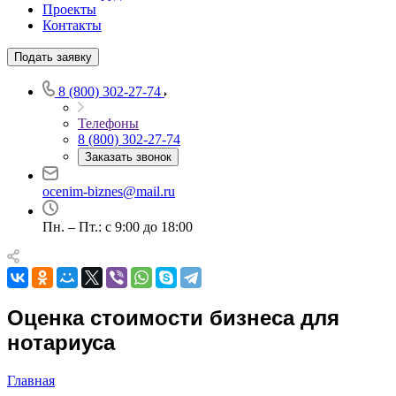
Проекты
Контакты
Подать заявку
8 (800) 302-27-74
Выберите ваш город
Телефоны
8 (800) 302-27-74
Заказать звонок
ocenim-biznes@mail.ru
Например:
Чебаркуль
Абакан
Пн. – Пт.: с 9:00 до 18:00
Абдулино
Абинск
Азов
Аксай
Оценка стоимости бизнеса для
Алушта
нотариуса
Альметьевск
Анапа
Главная
Ангарск