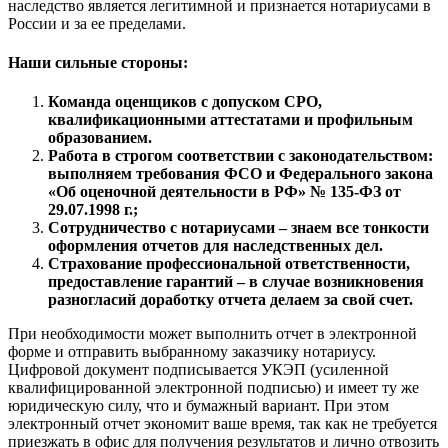
наследство является легитимной и признается нотариусами в
Екатеринбург
России и за ее пределами.
Елабуга
Елец
Наши сильные стороны:
Елизово
Команда оценщиков с допуском СРО,
Енисейск
квалификационными аттестатами и профильным
Ермолино
образованием.
Ессентуки
Работа в строгом соответствии с законодательством:
Железногорск
выполняем требования ФСО и Федерального закона
«Об оценочной деятельности в РФ» № 135-ФЗ от
Железногорск-Илимский
29.07.1998 г.;
Жуковский
Сотрудничество с нотариусами – знаем все тонкости
Заводоуковск
оформления отчетов для наследственных дел.
Заозерный
Страхование профессиональной ответственности,
предоставление гарантий – в случае возникновения
Заполярный
разногласий доработку отчета делаем за свой счет.
Зарайск
Заречный
При необходимости может выполнить отчет в электронной
форме и отправить выбранному заказчику нотариусу.
Заринск
Цифровой документ подписывается УКЭП (усиленной
Звенигород
квалифицированной электронной подписью) и имеет ту же
Зеленоград
юридическую силу, что и бумажный вариант. При этом
электронный отчет экономит ваше время, так как не требуется
Зеленодольск
приезжать в офис для получения результатов и лично отвозить
Зея