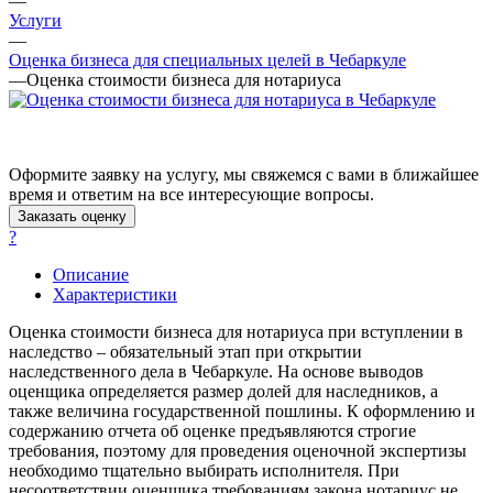
—
Анжеро-Судженск
Услуги
Апатиты
—
Апрелевка
Оценка бизнеса для специальных целей в Чебаркуле
—
Оценка стоимости бизнеса для нотариуса
Арамиль
Арзамас
Архангельск
Асбест
Оформите заявку на услугу, мы свяжемся с вами в ближайшее
Асино
время и ответим на все интересующие вопросы.
Астрахань
Заказать оценку
Ахтубинск
?
Ачинск
Описание
Аша
Характеристики
Баймак
Оценка стоимости бизнеса для нотариуса при вступлении в
Балабаново
наследство – обязательный этап при открытии
Балаково
наследственного дела в Чебаркуле. На основе выводов
Балашиха
оценщика определяется размер долей для наследников, а
также величина государственной пошлины. К оформлению и
Балашов
содержанию отчета об оценке предъявляются строгие
Барабинск
требования, поэтому для проведения оценочной экспертизы
Барнаул
необходимо тщательно выбирать исполнителя. При
Батайск
несоответствии оценщика требованиям закона нотариус не