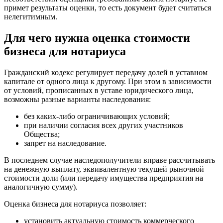
примет результаты оценки, то есть документ будет считаться
Бахчисарай
нелегитимным.
Белая Калитва
Белгород
Для чего нужна оценка стоимости
Белебей
бизнеса для нотариуса
Белово
Белогорск
Гражданский кодекс регулирует передачу долей в уставном
Белорецк
капитале от одного лица к другому. При этом в зависимости
Белореченск
от условий, прописанных в уставе юридического лица,
возможны разные варианты наследования:
Белоярский
Бердск
без каких-либо ограничивающих условий;
Березники
при наличии согласия всех других участников
Общества;
Бийск
запрет на наследование.
Биробиджан
Бирск
В последнем случае наследополучители вправе рассчитывать
на денежную выплату, эквивалентную текущей рыночной
Бирюч
стоимости доли (или передачу имущества предприятия на
Благовещенск
аналогичную сумму).
Благодарный
Оценка бизнеса для нотариуса позволяет:
Богородицк
Боготол
установить актуальную стоимость коммерческого