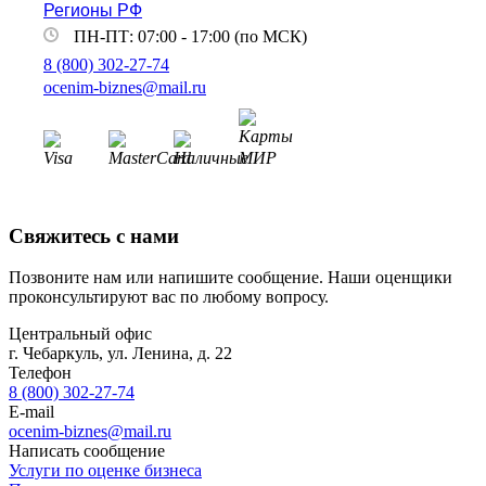
Регионы РФ
Дзержинск
ПН-ПТ: 07:00 - 17:00 (по МСК)
Дзержинский
8 (800) 302-27-74
Димитровград
ocenim-biznes@mail.ru
Дмитров
Долгопрудный
Домодедово
Донецк
Дубна
Дюртюли
Свяжитесь с нами
Евпатория
Егорьевск
Позвоните нам или напишите сообщение. Наши оценщики
проконсультируют вас по любому вопросу.
Ейск
Екатеринбург
Центральный офис
Елабуга
г. Чебаркуль, ул. Ленина, д. 22
Телефон
Елец
8 (800) 302-27-74
Елизово
E-mail
Енисейск
ocenim-biznes@mail.ru
Ермолино
Написать сообщение
Услуги по оценке бизнеса
Ессентуки