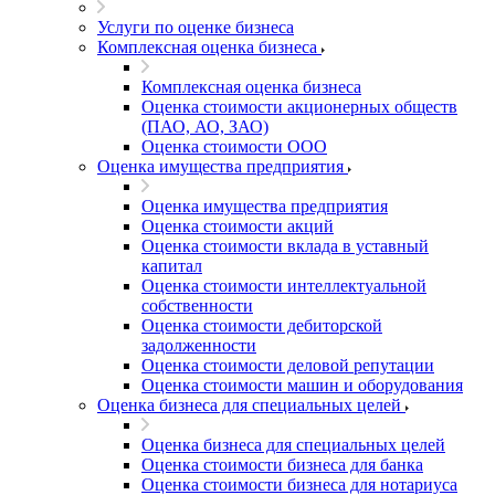
Услуги по оценке бизнеса
Комплексная оценка бизнеса
Комплексная оценка бизнеса
Например:
Чебаркуль
Абакан
Оценка стоимости акционерных обществ
Абдулино
(ПАО, АО, ЗАО)
Оценка стоимости ООО
Абинск
Оценка имущества предприятия
Азов
Аксай
Оценка имущества предприятия
Алушта
Оценка стоимости акций
Оценка стоимости вклада в уставный
Альметьевск
капитал
Анапа
Оценка стоимости интеллектуальной
Ангарск
собственности
Оценка стоимости дебиторской
Анжеро-Судженск
задолженности
Апатиты
Оценка стоимости деловой репутации
Апрелевка
Оценка стоимости машин и оборудования
Арамиль
Оценка бизнеса для специальных целей
Арзамас
Оценка бизнеса для специальных целей
Архангельск
Оценка стоимости бизнеса для банка
Асбест
Оценка стоимости бизнеса для нотариуса