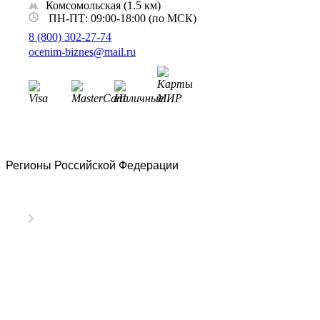
​Комсомольская ​(1.5 км)
Вятские Поляны
ПН-ПТ: 09:00-18:00 (по МСК)
Гай
8 (800) 302-27-74
Гатчина
ocenim-biznes@mail.ru
Геленджик
Георгиевск
Глазов
Горно-Алтайск
Городец
Горячий Ключ
Грозный
Регионы Российской Федерации
Губаха
Губкин
Губкинский
Гуково
Гулькевичи
Гусев
Гусь-Хрустальный
Дедовск
Дербент
Джанкой