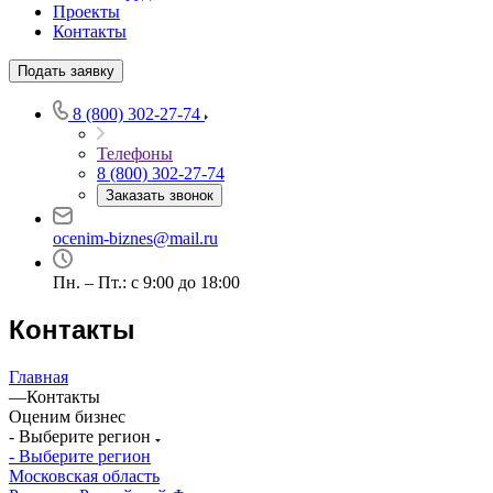
Проекты
Белореченск
Контакты
Белоярский
Подать заявку
Бердск
Березники
8 (800) 302-27-74
Бийск
Биробиджан
Телефоны
8 (800) 302-27-74
Бирск
Заказать звонок
Бирюч
Благовещенск
ocenim-biznes@mail.ru
Благодарный
Богородицк
Пн. – Пт.: с 9:00 до 18:00
Боготол
Контакты
Большой Камень
Бор
Главная
Борзя
—
Контакты
Борисоглебск
Оценим бизнес
Боровичи
- Выберите регион
Братск
- Выберите регион
Московская область
Бронницы