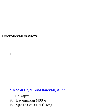
Владимир
Волгоград
Волгодонск
Волжск
Волжский
Вологда
Московская область
Волоколамск
Волосово
Волхов
Вольск
Воркута
Воронеж
Воскресенск
Воткинск
Всеволожск
Выборг
г. Москва, ул. Бауманская, д. 22
Выкса
На карте
Вязники
Бауманская ​(400 м)
Вязьма
​Красносельская (1 км)