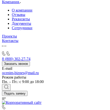
Алушта
Компания
Альметьевск
О компании
Анапа
Отзывы
Ангарск
Реквизиты
Документы
Анжеро-Судженск
Сотрудники
Апатиты
Апрелевка
Проекты
Контакты
Арамиль
Арзамас
Архангельск
Асбест
8 (800) 302-27-74
Асино
Заказать звонок
E-mail
Астрахань
ocenim-biznes@mail.ru
Ахтубинск
Режим работы
Ачинск
Пн. – Пт.: с 9:00 до 18:00
Аша
Баймак
Подать заявку
Балабаново
Балаково
Балашиха