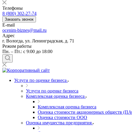
Балашов
Телефоны
Барабинск
8 (800) 302-27-74
Барнаул
Заказать звонок
E-mail
Батайск
ocenim-biznes@mail.ru
Бахчисарай
Адрес
Белая Калитва
г. Вологда, ул. Ленинградская, д. 71
Белгород
Режим работы
Пн. – Пт.: с 9:00 до 18:00
Белебей
Белово
Белогорск
Белорецк
Белореченск
Услуги по оценке бизнеса
Белоярский
Услуги по оценке бизнеса
Бердск
Комплексная оценка бизнеса
Березники
Комплексная оценка бизнеса
Бийск
Оценка стоимости акционерных обществ (ПА
Биробиджан
Оценка стоимости ООО
Бирск
Оценка имущества предприятия
Бирюч