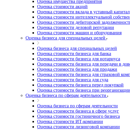
Оценка имущества предприятия
Благовещенск
Оценка стоимости акций
Благодарный
Оценка стоимости вклада в уставный капитал
Богородицк
Оценка стоимости интеллектуальной собстве
Боготол
Оценка стоимости дебиторской задолженност
Оценка стоимости деловой репутации
Большой Камень
Оценка стоимости машин и оборудования
Бор
Оценка бизнеса для специальных целей
Борзя
Оценка бизнеса для специальных целей
Борисоглебск
Оценка стоимости бизнеса для банка
Боровичи
Оценка стоимости бизнеса для нотариуса
Братск
Оценка стоимости бизнеса для передачи в до
Бронницы
Оценка стоимости бизнеса для продажи
Оценка стоимости бизнеса для страховой ком
Брянск
Оценка стоимости бизнеса для суда
Бугульма
Оценка стоимости бизнеса перед покупкой
Бугуруслан
Оценка стоимости бизнеса при реорганизаци
Оценка бизнеса по сферам деятельности
Бузулук
Буй
Оценка бизнеса по сферам деятельности
Буйнакск
Оценка стоимости бизнеса в сфере услуг
Бутурлиновка
Оценка стоимости гостиничного бизнеса
Оценка стоимости ИТ-компании
Валдай
Оценка стоимости лизинговой компании
Валуйки