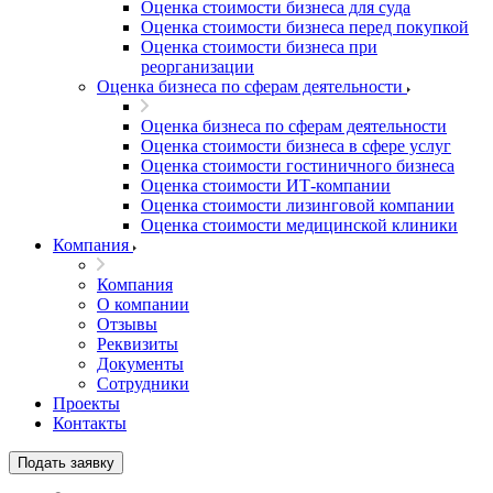
Оценка стоимости бизнеса для суда
Белая Калитва
Оценка стоимости бизнеса перед покупкой
Белгород
Оценка стоимости бизнеса при
реорганизации
Белебей
Оценка бизнеса по сферам деятельности
Белово
Белогорск
Оценка бизнеса по сферам деятельности
Белорецк
Оценка стоимости бизнеса в сфере услуг
Оценка стоимости гостиничного бизнеса
Белореченск
Оценка стоимости ИТ-компании
Белоярский
Оценка стоимости лизинговой компании
Бердск
Оценка стоимости медицинской клиники
Березники
Компания
Бийск
Компания
Биробиджан
О компании
Бирск
Отзывы
Реквизиты
Бирюч
Документы
Благовещенск
Сотрудники
Благодарный
Проекты
Богородицк
Контакты
Боготол
Подать заявку
Большой Камень