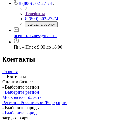
Бор
8 (800) 302-27-74
Борзя
Телефоны
Борисоглебск
8 (800) 302-27-74
Боровичи
Заказать звонок
Братск
Бронницы
ocenim-biznes@mail.ru
Брянск
Пн. – Пт.: с 9:00 до 18:00
Бугульма
Бугуруслан
Контакты
Бузулук
Буй
Главная
Буйнакск
—
Контакты
Бутурлиновка
Оценим бизнес
Валдай
- Выберите регион
- Выберите регион
Валуйки
Московская область
Великие Луки
Регионы Российской Федерации
Великий Новгород
- Выберите город
- Выберите город
Великий Устюг
загрузка карты...
Вельск
Верещагино