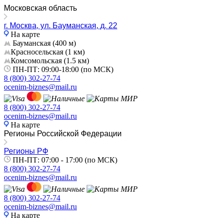
Воткинск
Московская область
Всеволожск
Выборг
г. Москва, ул. Бауманская, д. 22
На карте
Выкса
Бауманская ​(400 м)
Вязники
​Красносельская (1 км)
Вязьма
​Комсомольская ​(1.5 км)
ПН-ПТ: 09:00-18:00 (по МСК)
Вятские Поляны
8 (800) 302-27-74
Гай
ocenim-biznes@mail.ru
Гатчина
Геленджик
8 (800) 302-27-74
Георгиевск
ocenim-biznes@mail.ru
На карте
Глазов
Регионы Российской Федерации
Горно-Алтайск
Городец
Регионы РФ
Горячий Ключ
ПН-ПТ: 07:00 - 17:00 (по МСК)
8 (800) 302-27-74
Грозный
ocenim-biznes@mail.ru
Губаха
Губкин
8 (800) 302-27-74
Губкинский
ocenim-biznes@mail.ru
Гуково
На карте