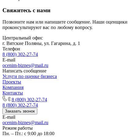
Гулькевичи
Свяжитесь с нами
Гусев
Гусь-Хрустальный
Позвоните нам или напишите сообщение. Наши оценщики
Дедовск
проконсультируют вас по любому вопросу.
Дербент
Центральный офис
Джанкой
г. Вятские Поляны, ул. Гагарина, д. 1
Дзержинск
Телефон
8 (800) 302-27-74
Дзержинский
E-mail
Димитровград
ocenim-biznes@mail.ru
Дмитров
Написать сообщение
Долгопрудный
Услуги по оценке бизнеса
Проекты
Домодедово
Компания
Донецк
Контакты
Дубна
8 (800) 302-27-74
Дюртюли
8 (800) 302-27-74
Евпатория
Заказать звонок
E-mail
Егорьевск
ocenim-biznes@mail.ru
Ейск
Режим работы
Екатеринбург
Пн. – Пт.: с 9:00 до 18:00