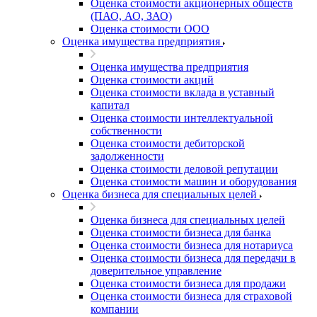
Апатиты
Оценка стоимости акционерных обществ
(ПАО, АО, ЗАО)
Апрелевка
Оценка стоимости ООО
Арамиль
Оценка имущества предприятия
Арзамас
Оценка имущества предприятия
Архангельск
Оценка стоимости акций
Асбест
Оценка стоимости вклада в уставный
Асино
капитал
Астрахань
Оценка стоимости интеллектуальной
собственности
Ахтубинск
Оценка стоимости дебиторской
Ачинск
задолженности
Аша
Оценка стоимости деловой репутации
Баймак
Оценка стоимости машин и оборудования
Оценка бизнеса для специальных целей
Балабаново
Балаково
Оценка бизнеса для специальных целей
Балашиха
Оценка стоимости бизнеса для банка
Оценка стоимости бизнеса для нотариуса
Балашов
Оценка стоимости бизнеса для передачи в
Барабинск
доверительное управление
Барнаул
Оценка стоимости бизнеса для продажи
Батайск
Оценка стоимости бизнеса для страховой
компании
Бахчисарай