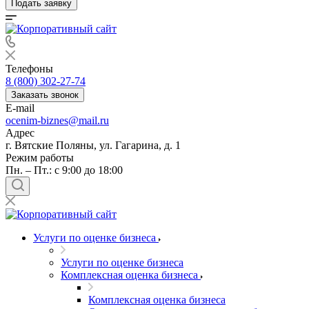
Подать заявку
Выберите ваш город
Телефоны
8 (800) 302-27-74
Заказать звонок
E-mail
ocenim-biznes@mail.ru
Адрес
г. Вятские Поляны, ул. Гагарина, д. 1
Например:
Вятские Поляны
Абакан
Режим работы
Абдулино
Пн. – Пт.: с 9:00 до 18:00
Абинск
Азов
Аксай
Алушта
Услуги по оценке бизнеса
Альметьевск
Услуги по оценке бизнеса
Анапа
Комплексная оценка бизнеса
Ангарск
Анжеро-Судженск
Комплексная оценка бизнеса