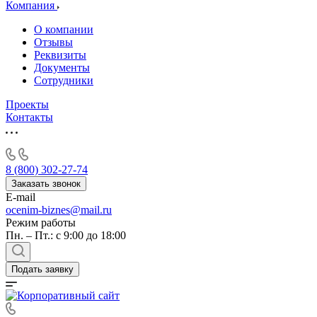
Алушта
Компания
Альметьевск
О компании
Анапа
Отзывы
Ангарск
Реквизиты
Документы
Анжеро-Судженск
Сотрудники
Апатиты
Апрелевка
Проекты
Контакты
Арамиль
Арзамас
Архангельск
Асбест
8 (800) 302-27-74
Асино
Заказать звонок
E-mail
Астрахань
ocenim-biznes@mail.ru
Ахтубинск
Режим работы
Ачинск
Пн. – Пт.: с 9:00 до 18:00
Аша
Баймак
Подать заявку
Балабаново
Балаково
Балашиха