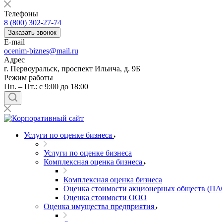
Балашов
Телефоны
Барабинск
8 (800) 302-27-74
Барнаул
Заказать звонок
E-mail
Батайск
ocenim-biznes@mail.ru
Бахчисарай
Адрес
Белая Калитва
г. Первоуральск, проспект Ильича, д. 9Б
Белгород
Режим работы
Пн. – Пт.: с 9:00 до 18:00
Белебей
Белово
Белогорск
Белорецк
Белореченск
Услуги по оценке бизнеса
Белоярский
Услуги по оценке бизнеса
Бердск
Комплексная оценка бизнеса
Березники
Комплексная оценка бизнеса
Бийск
Оценка стоимости акционерных обществ (ПА
Биробиджан
Оценка стоимости ООО
Бирск
Оценка имущества предприятия
Бирюч