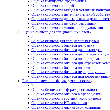
Оценка имущества предприятия
Благовещенск
Оценка стоимости акций
Благодарный
Оценка стоимости вклада в уставный капитал
Богородицк
Оценка стоимости интеллектуальной собстве
Боготол
Оценка стоимости дебиторской задолженност
Оценка стоимости деловой репутации
Большой Камень
Оценка стоимости машин и оборудования
Бор
Оценка бизнеса для специальных целей
Борзя
Оценка бизнеса для специальных целей
Борисоглебск
Оценка стоимости бизнеса для банка
Боровичи
Оценка стоимости бизнеса для нотариуса
Братск
Оценка стоимости бизнеса для передачи в до
Бронницы
Оценка стоимости бизнеса для продажи
Оценка стоимости бизнеса для страховой ком
Брянск
Оценка стоимости бизнеса для суда
Бугульма
Оценка стоимости бизнеса перед покупкой
Бугуруслан
Оценка стоимости бизнеса при реорганизаци
Оценка бизнеса по сферам деятельности
Бузулук
Буй
Оценка бизнеса по сферам деятельности
Буйнакск
Оценка стоимости бизнеса в сфере услуг
Бутурлиновка
Оценка стоимости гостиничного бизнеса
Оценка стоимости ИТ-компании
Валдай
Оценка стоимости лизинговой компании
Валуйки