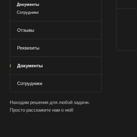
Например:
Волог
Документы
Сотрудники
Абакан
Отзывы
Аксай
Ангарск
Реквизиты
Арамиль
Асино
Документы
Аша
Сотрудники
Балашиха
Батайск
Находим решения для любой задачи.
Белебей
Просто расскажите нам о ней!
Белореченск
Бийск
Благовещенск