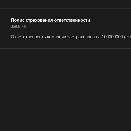
да
Полис страхования ответственности
Абдулино
Абинск
Азов
359,9 Кб
Алушта
Альметьевск
Ана
Ответственность компании застрахована на 100000000 (ст
Анжеро-Судженск
Апатиты
Апр
Арзамас
Архангельск
Асбе
Астрахань
Ахтубинск
Ачин
Баймак
Балабаново
Бал
Балашов
Барабинск
Бар
Бахчисарай
Белая Калитва
Бел
Белово
Белогорск
Бел
Белоярский
Бердск
Бер
Биробиджан
Бирск
Бир
Благодарный
Богородицк
Бого