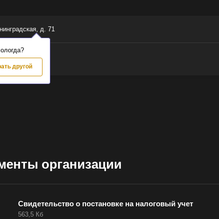
енинградская, д. 71
Вологда?
ать другой
менты организации
 ваш город
Свидетельство о постановке на налоговый учет
563,5 Кб