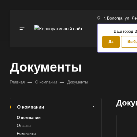
г. Вологда, ул. Л
Ваш город 
Да
Выбр
Документы
—
—
Главная
О компании
Документы
Доку
Выберите
О компании
О компании
Отзывы
Реквизиты