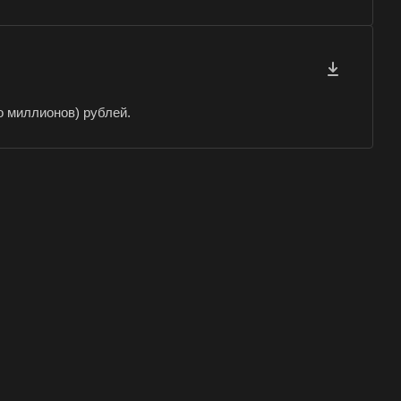
па
о миллионов) рублей.
елевка
ст
ск
аково
наул
город
орецк
езники
юч
тол