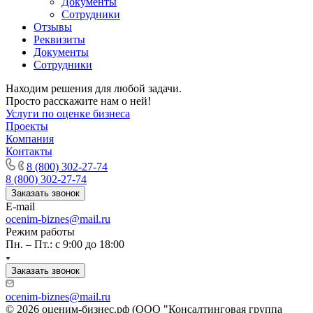
Документы
Горно-Алтайск
Сотрудники
Городец
Отзывы
Реквизиты
Горячий Ключ
Документы
Грозный
Сотрудники
Губаха
Находим решения для любой задачи.
Губкин
Просто расскажите нам о ней!
Губкинский
Услуги по оценке бизнеса
Гуково
Проекты
Гулькевичи
Компания
Контакты
Гусев
8 (800) 302-27-74
Гусь-Хрустальный
8 (800) 302-27-74
Дедовск
Заказать звонок
Дербент
E-mail
Джанкой
ocenim-biznes@mail.ru
Режим работы
Дзержинск
Пн. – Пт.: с 9:00 до 18:00
Дзержинский
Димитровград
Заказать звонок
Дмитров
ocenim-biznes@mail.ru
Долгопрудный
© 2026 оценим-бизнес.рф (ООО "Консалтинговая группа
Домодедово