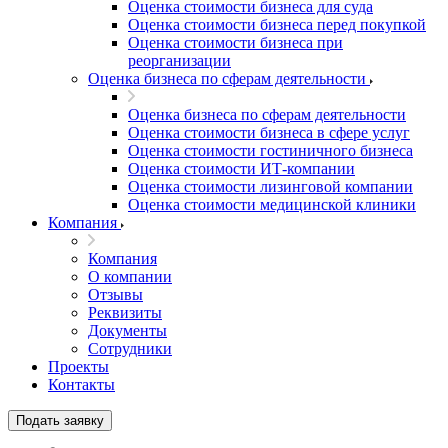
Оценка стоимости бизнеса для суда
Бирск
Оценка стоимости бизнеса перед покупкой
Оценка стоимости бизнеса при
Бирюч
реорганизации
Благовещенск
Оценка бизнеса по сферам деятельности
Благодарный
Богородицк
Оценка бизнеса по сферам деятельности
Оценка стоимости бизнеса в сфере услуг
Боготол
Оценка стоимости гостиничного бизнеса
Большой Камень
Оценка стоимости ИТ-компании
Бор
Оценка стоимости лизинговой компании
Оценка стоимости медицинской клиники
Борзя
Компания
Борисоглебск
Боровичи
Компания
Братск
О компании
Отзывы
Бронницы
Реквизиты
Брянск
Документы
Бугульма
Сотрудники
Бугуруслан
Проекты
Контакты
Бузулук
Буй
Подать заявку
Буйнакск