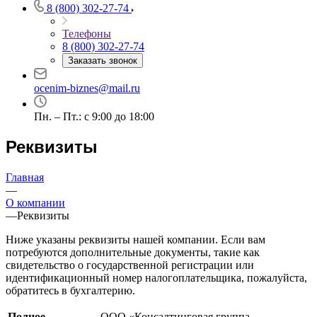
Бутурлиновка
8 (800) 302-27-74
Валдай
Телефоны
Валуйки
8 (800) 302-27-74
Великие Луки
Заказать звонок
Великий Новгород
ocenim-biznes@mail.ru
Великий Устюг
Вельск
Пн. – Пт.: с 9:00 до 18:00
Верещагино
Верхний Уфалей
Реквизиты
Верхняя Пышма
Верхняя Салда
Главная
Видное
—
О компании
Владивосток
—
Реквизиты
Владикавказ
Владимир
Ниже указаны реквизиты нашей компании. Если вам
Волгоград
потребуются дополнительные документы, такие как
свидетельство о государственной регистрации или
Волгодонск
идентификационный номер налогоплательщика, пожалуйста,
Волжск
обратитесь в бухгалтерию.
Волжский
Полное
ООО «Консалтинговая группа
Вологда