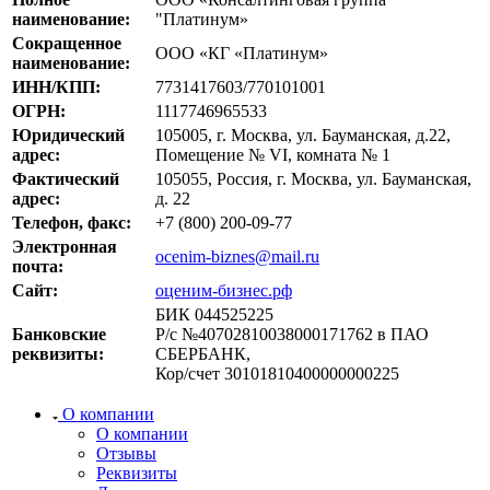
наименование:
"Платинум»
Волоколамск
Сокращенное
Волосово
ООО «КГ «Платинум»
наименование:
Волхов
ИНН/КПП:
7731417603/770101001
Вольск
ОГРН:
1117746965533
Воркута
Юридический
105005, г. Москва, ул. Бауманская, д.22,
Воронеж
адрес:
Помещение № VI, комната № 1
Воскресенск
Фактический
105055, Россия, г. Москва, ул. Бауманская,
адрес:
д. 22
Воткинск
Телефон, факс:
+7 (800) 200-09-77
Всеволожск
Электронная
Выборг
ocenim-biznes@mail.ru
почта:
Выкса
Сайт:
оценим-бизнес.рф
Вязники
БИК 044525225
Вязьма
Банковские
Р/с №40702810038000171762 в ПАО
Вятские Поляны
реквизиты:
СБЕРБАНК,
Кор/счет 30101810400000000225
Гай
Гатчина
О компании
Геленджик
О компании
Георгиевск
Отзывы
Реквизиты
Глазов