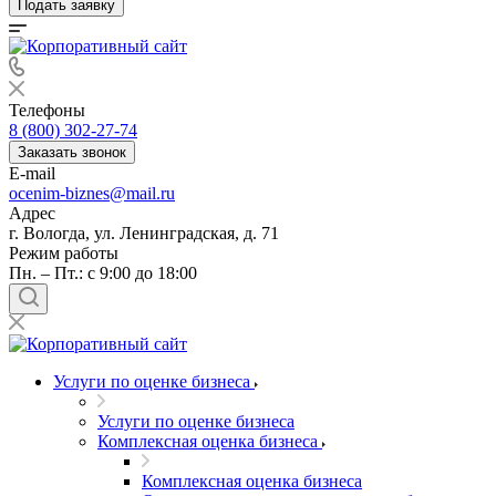
Подать заявку
Азов
Аксай
Алушта
Альметьевск
Телефоны
Анапа
8 (800) 302-27-74
Ангарск
Заказать звонок
E-mail
Анжеро-Судженск
ocenim-biznes@mail.ru
Апатиты
Адрес
Апрелевка
г. Вологда, ул. Ленинградская, д. 71
Арамиль
Режим работы
Пн. – Пт.: с 9:00 до 18:00
Арзамас
Архангельск
Асбест
Асино
Астрахань
Услуги по оценке бизнеса
Ахтубинск
Услуги по оценке бизнеса
Ачинск
Комплексная оценка бизнеса
Аша
Баймак
Комплексная оценка бизнеса