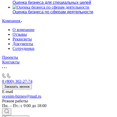
Оценка бизнеса для специальных целей
Оценка бизнеса по сферам деятельности
Компания
О компании
Отзывы
Реквизиты
Документы
Сотрудники
Проекты
Контакты
Выберите ваш город
8 (800) 302-27-74
Заказать звонок
E-mail
ocenim-biznes@mail.ru
Режим работы
Например:
Вологда
Абакан
Пн. – Пт.: с 9:00 до 18:00
Абдулино
Абинск