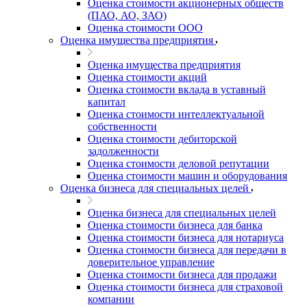
Оценка стоимости акционерных обществ
Балабаново
(ПАО, АО, ЗАО)
Балаково
Оценка стоимости ООО
Балашиха
Оценка имущества предприятия
Балашов
Оценка имущества предприятия
Барабинск
Оценка стоимости акций
Барнаул
Оценка стоимости вклада в уставный
Батайск
капитал
Оценка стоимости интеллектуальной
Бахчисарай
собственности
Белая Калитва
Оценка стоимости дебиторской
Белгород
задолженности
Оценка стоимости деловой репутации
Белебей
Оценка стоимости машин и оборудования
Белово
Оценка бизнеса для специальных целей
Белогорск
Белорецк
Оценка бизнеса для специальных целей
Оценка стоимости бизнеса для банка
Белореченск
Оценка стоимости бизнеса для нотариуса
Белоярский
Оценка стоимости бизнеса для передачи в
Бердск
доверительное управление
Березники
Оценка стоимости бизнеса для продажи
Оценка стоимости бизнеса для страховой
Бийск
компании
Биробиджан