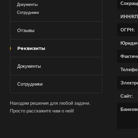
Сокращ
Документы
Например:
Кост
Сотрудники
ИНН/КП
ОГРН:
Отзывы
Абакан
Аксай
Юридич
Реквизиты
Ангарск
Фактич
Арамиль
Документы
Телефо
Асино
Аша
Электр
Сотрудники
Балашиха
Сайт:
Батайск
Находим решения для любой задачи.
Банков
Просто расскажите нам о ней!
Белебей
Белореченск
Бийск