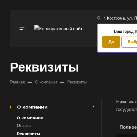
г. Кострома, ул. 
Ваш город 
Да
Выбр
Реквизиты
—
—
Главная
О компании
Реквизиты
Ниже ука
О компании
государс
Выберит
О компании
Отзывы
Полное
Реквизиты