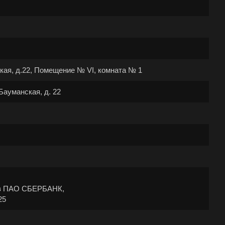
па
ская, д.22, Помещение № VI, комната № 1
елевка
 Бауманская, д. 22
ст
ск
аково
наул
город
орецк
 в ПАО СБЕРБАНК,
езники
25
юч