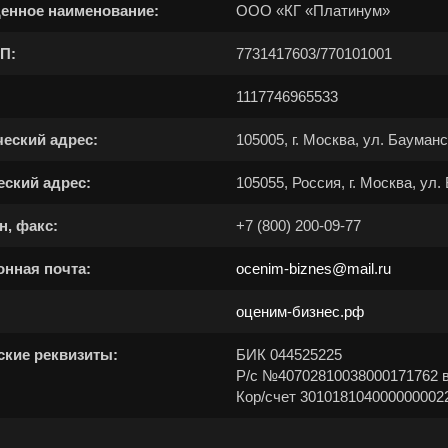
енное наименование:
ООО «КГ «Платинум»
рома
П:
7731417603/770101001
1117746965533
Абдулино
Абинск
Азов
Алушта
Альметьевск
Ана
еский адрес:
105005, г. Москва, ул. Бауман
Анжеро-Судженск
Апатиты
Апр
еский адрес:
105055, Россия, г. Москва, ул.
Арзамас
Архангельск
Асбе
н, факс:
+7 (800) 200-09-77
Астрахань
Ахтубинск
Ачин
Баймак
Балабаново
Бал
онная почта:
ocenim-biznes@mail.ru
Балашов
Барабинск
Бар
оценим-бизнес.рф
Бахчисарай
Белая Калитва
Бел
ские реквизиты:
БИК 044525225
Белово
Белогорск
Бел
Р/с №40702810038000171762
Белоярский
Бердск
Бер
Кор/счет 301018104000000002
Биробиджан
Бирск
Бир