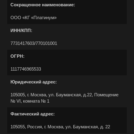
Сокращенное наименование:
ООО «КГ «Платинум»
ИНН/КПП:
7731417603/770101001
ОГРН:
Выберите ваш город
1117746965533
Юридический адрес:
105005, г. Москва, ул. Бауманская, д.22, Помещение
№ VI, комната № 1
Например:
Казань
Фактический адрес:
Абакан
Абдулино
105055, Россия, г. Москва, ул. Бауманская, д. 22