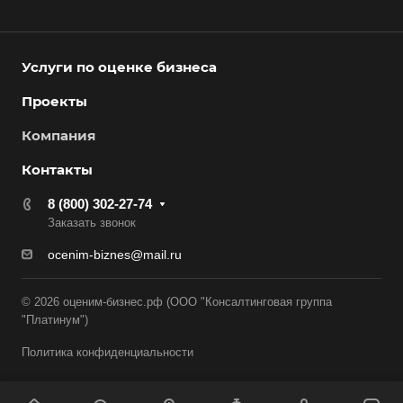
Асино
Астрахань
Ахтубинск
Услуги по оценке бизнеса
Ачинск
Проекты
Аша
Компания
Баймак
Контакты
Балабаново
8 (800) 302-27-74
Балаково
Заказать звонок
Балашиха
ocenim-biznes@mail.ru
Балашов
Барабинск
© 2026 оценим-бизнес.рф (ООО "Консалтинговая группа
"Платинум")
Барнаул
Батайск
Политика конфиденциальности
Бахчисарай