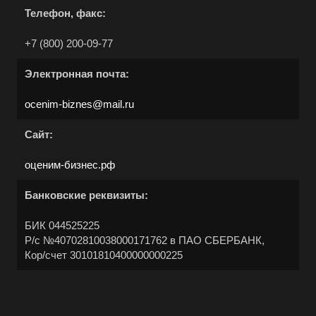
Абинск
Телефон, факс:
Азов
+7 (800) 200-09-77
Аксай
Алушта
Электронная почта:
Альметьевск
ocenim-biznes@mail.ru
Анапа
Сайт:
Ангарск
Анжеро-Судженск
оценим-бизнес.рф
Апатиты
Банковские реквизиты:
Апрелевка
БИК 044525225
Арамиль
Р/с №40702810038000171762 в ПАО СБЕРБАНК,
Арзамас
Кор/счет 30101810400000000225
Архангельск
Асбест