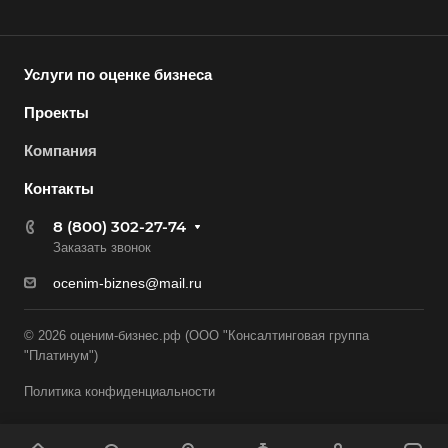
Асино
Астрахань
Ахтубинск
Услуги по оценке бизнеса
Ачинск
Проекты
Аша
Компания
Баймак
Контакты
Балабаново
8 (800) 302-27-74
Балаково
Заказать звонок
Балашиха
ocenim-biznes@mail.ru
Балашов
Барабинск
© 2026 оценим-бизнес.рф (ООО "Консалтинговая группа
"Платинум")
Барнаул
Батайск
Политика конфиденциальности
Бахчисарай