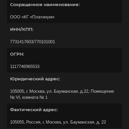
Сокращенное наименование:
ООО «КГ «Платинум»
ИНН/КПП:
7731417603/770101001
ОГРН:
Выберите ваш город
1117746965533
Юридический адрес:
105005, г. Москва, ул. Бауманская, д.22, Помещение
№ VI, комната № 1
Например:
Анжеро-Судженск
Фактический адрес:
Абакан
Абдулино
105055, Россия, г. Москва, ул. Бауманская, д. 22