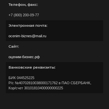
Абинск
Телефон, факс:
Азов
+7 (800) 200-09-77
Аксай
Алушта
Электронная почта:
Альметьевск
ocenim-biznes@mail.ru
Анапа
Сайт:
Ангарск
Анжеро-Судженск
оценим-бизнес.рф
Апатиты
Банковские реквизиты:
Апрелевка
БИК 044525225
Арамиль
Р/с №40702810038000171762 в ПАО СБЕРБАНК,
Арзамас
Кор/счет 30101810400000000225
Архангельск
Асбест