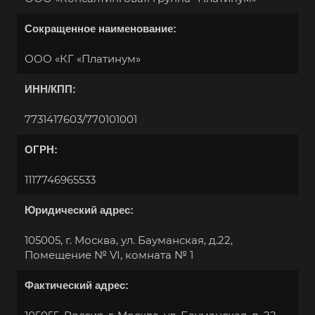
Сокращенное наименование:
ООО «КГ «Платинум»
ИНН/КПП:
7731417603/770101001
ОГРН:
Выберите ваш город
1117746965533
Юридический адрес:
105005, г. Москва, ул. Бауманская, д.22,
Например:
Волжск
Помещение № VI, комната № 1
Абакан
Фактический адрес:
Абдулино