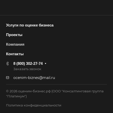
Асино
Астрахань
Ахтубинск
Услуги по оценке бизнеса
Ачинск
Проекты
Аша
Компания
Баймак
Балабаново
Контакты
Балаково
8 (800) 302-27-74
Балашиха
Заказать звонок
Балашов
ocenim-biznes@mail.ru
Барабинск
© 2026 оценим-бизнес.рф (ООО "Консалтинговая группа
Барнаул
"Платинум")
Батайск
Политика конфиденциальности
Бахчисарай