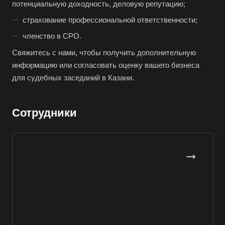
Буй
потенциальную доходность, деловую репутацию;
Буйнакск
страхование профессиональной ответственности;
Бутурлиновка
членство в СРО.
Валдай
Свяжитесь с нами, чтобы получить дополнительную
информацию или согласовать оценку вашего бизнеса
Валуйки
для судебных заседаний в Казани.
Великие Луки
Великий Новгород
Сотрудники
Великий Устюг
Вельск
Верещагино
Верхний Уфалей
Верхняя Пышма
Верхняя Салда
Видное