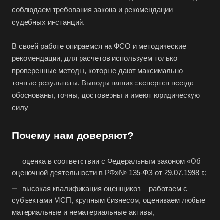
Благодарный
соблюдаем требования закона и рекомендации
Богородицк
судебных инстанций.
Боготол
В своей работе опираемся на ФСО и методические
Большой Камень
рекомендации, для расчетов используем только
Бор
проверенные методы, которые дают максимально
Борзя
точные результаты. Выводы наших экспертов всегда
обоснованы, точны, достоверны и имеют юридическую
Борисоглебск
силу.
Боровичи
Братск
Почему нам доверяют?
Бронницы
Брянск
оценка в соответствии с Федеральным законом «Об
оценочной деятельности в РФ»№ 135-ФЗ от 29.07.1998 г.;
Бугульма
высокая квалификация оценщиков – работаем с
Бугуруслан
субъектами МСП, крупным бизнесом, оцениваем любые
Бузулук
материальные и нематериальные активы,