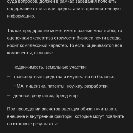
суда вопросов, должен в рамках заседания пояснить
содержание отчета или предоставить дополнительную
информацию.
Так как предприятие может иметь разные масштабы, то
оценочная экспертиза стоимости бизнеса почти всегда
носит комплексный характер. То есть, оцениваются все
компоненты, включая:
Выберите ваш город
недвижимость, земельные участки;
транспортные средства и имущество на балансе;
НМА: лицензии, патенты, ноу-хау, разработки;
Например:
Казань
деловая репутация, бренд и пр.
Абакан
При проведении расчетов оценщик обязан учитывать
Абдулино
внешние и внутренние факторы, которые могут повлиять
на итоговые результаты:
Абинск