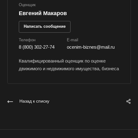
Владивосток
Оценщик
Владикавказ
Евгений Макаров
Владимир
Написать сообщение
Волгоград
Телефон
E-mail
Волгодонск
8 (800) 302-27-74
ocenim-biznes@mail.ru
Волжск
Волжский
Квалифицированный оценщик по оценке
движимого и недвижимого имущества, бизнеса
Вологда
Волоколамск
Волосово
Волхов
Назад к списку
Вольск
Воркута
Воронеж