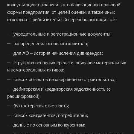
Астрахань
консультации: он зависит от организационно-правовой
Ахтубинск
формы предприятия, от целей оценки, а также иных
факторов. Приблизительный перечень выглядит так:
Ачинск
Аша
учредительные и регистрационные документы;
Баймак
распределение основного капитала;
Балабаново
для АО – история начисления дивидендов;
Балаково
структура основных средств, описание материальных
Балашиха
и нематериальных активов;
Балашов
список объектов незавершенного строительства;
Барабинск
дебиторская и кредиторская задолженность (с
расшифровкой);
Барнаул
бухгалтерская отчетность;
Батайск
список контрагентов, потребителей;
Бахчисарай
данные по основным конкурентам;
Белая Калитва