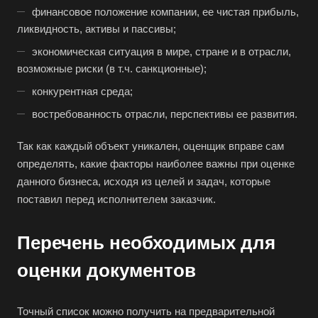
Азов
финансовое положение компании, ее чистая прибыль,
Аксай
ликвидность, активы и пассивы;
Алушта
экономическая ситуация в мире, стране и в отрасли,
возможные риски (в т.ч. санкционные);
Альметьевск
конкурентная среда;
Анапа
востребованность отрасли, перспективы ее развития.
Ангарск
Анжеро-Судженск
Так как каждый объект уникален, оценщик вправе сам
Апатиты
определять, какие факторы наиболее важны при оценке
данного бизнеса, исходя из целей и задач, которые
Апрелевка
поставил перед исполнителем заказчик.
Арамиль
Арзамас
Перечень необходимых для
Архангельск
оценки документов
Асбест
Асино
Точный список можно получить на предварительной