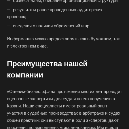
бизнес-планы, описание организационной структуры;
Белгород
результаты ранее проведенных аудиторских
Белебей
проверок;
Белово
сведения о наличии обременений и пр.
Белогорск
Белорецк
Информацию можно предоставлять как в бумажном, так
и электронном виде.
Белореченск
Белоярский
Преимущества нашей
Бердск
компании
Березники
Бийск
«Оценим-бизнес.рф» на протяжении многих лет проводит
Биробиджан
оценочные экспертизы для суда и по его поручению в
Бирск
Казани. Наши специалисты имеют реальный опыт
Бирюч
участия в судебных производствах в арбитраже и судах
общей практики: они выступают в роли экспертов, дают
Благовещенск
пояснения по выполненным исследованиям. Мы всегда