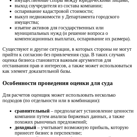
имущественные споры между юридическими лицами;
Бузулук
выход соучредителя из состава компании;
Буй
оспаривание кадастровой стоимости;
выкуп недвижимости у Департамента городского
Буйнакск
имущества;
Бутурлиновка
изъятие активов для государственных или
Валдай
муниципальных нужд (и решение вопроса о
компенсационных выплатах, оспаривание их размера).
Валуйки
Великие Луки
Существуют и другие ситуации, в которых стороны не могут
Великий Новгород
прийти к согласию без привлечения суда. В таких случаях
Великий Устюг
оценка бизнеса становится важным аргументов для
отстаивания прав и интересов, а также может использоваться
Вельск
как элемент доказательной базы.
Верещагино
Верхний Уфалей
Особенности проведения оценки для суда
Верхняя Пышма
Для расчетов оценщик может использовать несколько
Верхняя Салда
подходов (по отдельности или в комбинации):
Видное
Владивосток
сравнительный
– предполагает установление ценности
Владикавказ
компании путем анализа биржевых данных, а также
похожих рыночных предложений;
Владимир
доходный
– учитывает возможную прибыль, которую
Волгоград
принесет бизнес в перспективе;