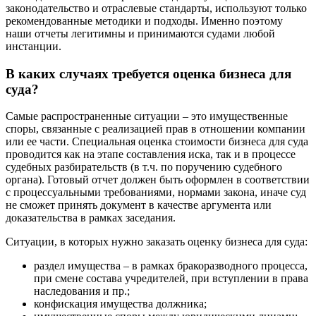
законодательство и отраслевые стандарты, используют только
Березники
рекомендованные методики и подходы. Именно поэтому
Бийск
наши отчеты легитимны и принимаются судами любой
инстанции.
Биробиджан
Бирск
В каких случаях требуется оценка бизнеса для
Бирюч
суда?
Благовещенск
Благодарный
Самые распространенные ситуации – это имущественные
споры, связанные с реализацией прав в отношении компании
Богородицк
или ее части. Специальная оценка стоимости бизнеса для суда
Боготол
проводится как на этапе составления иска, так и в процессе
Большой Камень
судебных разбирательств (в т.ч. по поручению судебного
Бор
органа). Готовый отчет должен быть оформлен в соответствии
с процессуальными требованиями, нормами закона, иначе суд
Борзя
не сможет принять документ в качестве аргумента или
Борисоглебск
доказательства в рамках заседания.
Боровичи
Ситуации, в которых нужно заказать оценку бизнеса для суда:
Братск
Бронницы
раздел имущества – в рамках бракоразводного процесса,
Брянск
при смене состава учредителей, при вступлении в права
наследования и пр.;
Бугульма
конфискация имущества должника;
Бугуруслан