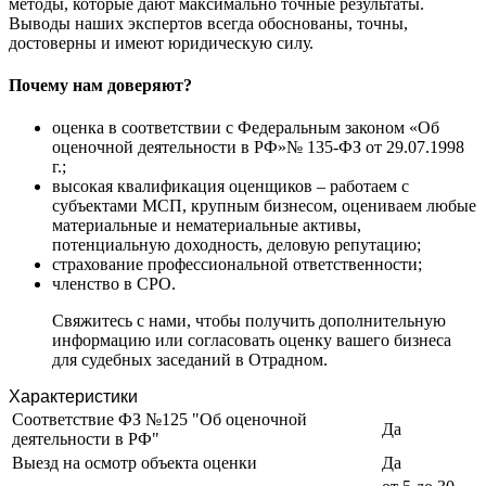
методы, которые дают максимально точные результаты.
Заводоуковск
Выводы наших экспертов всегда обоснованы, точны,
Заозерный
достоверны и имеют юридическую силу.
Заполярный
Почему нам доверяют?
Зарайск
Заречный
оценка в соответствии с Федеральным законом «Об
Заринск
оценочной деятельности в РФ»№ 135-ФЗ от 29.07.1998
Звенигород
г.;
высокая квалификация оценщиков – работаем с
Зеленоград
субъектами МСП, крупным бизнесом, оцениваем любые
Зеленодольск
материальные и нематериальные активы,
Зея
потенциальную доходность, деловую репутацию;
страхование профессиональной ответственности;
Златоуст
членство в СРО.
Иваново
Ивантеевка
Свяжитесь с нами, чтобы получить дополнительную
Ижевск
информацию или согласовать оценку вашего бизнеса
для судебных заседаний в Отрадном.
Изобильный
Ипатово
Характеристики
Ирбит
Соответствие ФЗ №125 "Об оценочной
Да
деятельности в РФ"
Иркутск
Выезд на осмотр объекта оценки
Да
Искитим