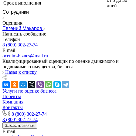
от 5 до 30
Истра
Срок выполнения
дней
Ишим
Сотрудники
Ишимбай
Йошкар-Ола
Оценщик
Евгений Макаров
Казань
Написать сообщение
Калининград
Телефон
Калуга
8 (800) 302-27-74
Камбарка
E-mail
ocenim-biznes@mail.ru
Каменка
Квалифицированный оценщик по оценке движимого и
Каменск-Уральский
недвижимого имущества, бизнеса
Каменск-Шахтинский
Назад к списку
Камень-на-Оби
Камышин
Услуги по оценке бизнеса
Камышлов
Проекты
Канаш
Компания
Кандалакша
Контакты
Канск
8 (800) 302-27-74
8 (800) 302-27-74
Карачев
Заказать звонок
Карпинск
E-mail
Касли