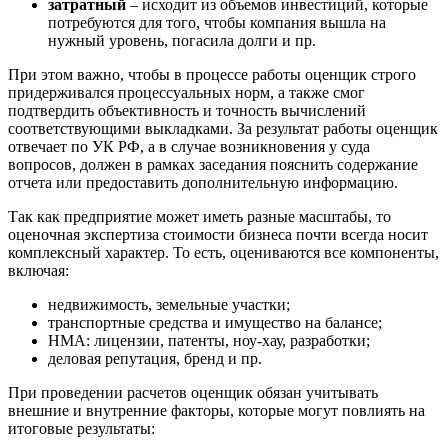
Волгодонск
затратный
– исходит из объемов инвестиций, которые
потребуются для того, чтобы компания вышла на
Волжск
нужный уровень, погасила долги и пр.
Волжский
Вологда
При этом важно, чтобы в процессе работы оценщик строго
придерживался процессуальных норм, а также смог
Волоколамск
подтвердить объективность и точность вычислений
Волосово
соответствующими выкладками. За результат работы оценщик
Волхов
отвечает по УК РФ, а в случае возникновения у суда
Вольск
вопросов, должен в рамках заседания пояснить содержание
отчета или предоставить дополнительную информацию.
Воркута
Воронеж
Так как предприятие может иметь разные масштабы, то
Воскресенск
оценочная экспертиза стоимости бизнеса почти всегда носит
комплексный характер. То есть, оцениваются все компоненты,
Воткинск
включая:
Всеволожск
Выборг
недвижимость, земельные участки;
транспортные средства и имущество на балансе;
Выкса
НМА: лицензии, патенты, ноу-хау, разработки;
Вязники
деловая репутация, бренд и пр.
Вязьма
Вятские Поляны
При проведении расчетов оценщик обязан учитывать
внешние и внутренние факторы, которые могут повлиять на
Гай
итоговые результаты:
Гатчина