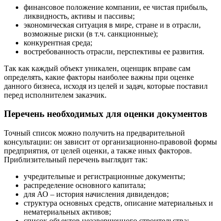
Геленджик
финансовое положение компании, ее чистая прибыль,
ликвидность, активы и пассивы;
Георгиевск
экономическая ситуация в мире, стране и в отрасли,
Глазов
возможные риски (в т.ч. санкционные);
Горно-Алтайск
конкурентная среда;
востребованность отрасли, перспективы ее развития.
Городец
Горячий Ключ
Так как каждый объект уникален, оценщик вправе сам
Грозный
определять, какие факторы наиболее важны при оценке
Губаха
данного бизнеса, исходя из целей и задач, которые поставил
перед исполнителем заказчик.
Губкин
Губкинский
Перечень необходимых для оценки документов
Гуково
Гулькевичи
Точный список можно получить на предварительной
консультации: он зависит от организационно-правовой формы
Гусев
предприятия, от целей оценки, а также иных факторов.
Гусь-Хрустальный
Приблизительный перечень выглядит так:
Дедовск
учредительные и регистрационные документы;
Дербент
распределение основного капитала;
Джанкой
для АО – история начисления дивидендов;
Дзержинск
структура основных средств, описание материальных и
Дзержинский
нематериальных активов;
список объектов незавершенного строительства;