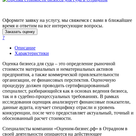
Ачинск
Аша
Баймак
Оформите заявку на услугу, мы свяжемся с вами в ближайшее
Балабаново
время и ответим на все интересующие вопросы.
Балаково
Заказать оценку
?
Балашиха
Балашов
Описание
Барабинск
Характеристики
Барнаул
Оценка бизнеса для суда – это определение рыночной
Батайск
стоимости материальных и нематериальных активов
Бахчисарай
предприятия, а также коммерческой привлекательности
организации, ее финансовых перспектив. Оценочную
Белая Калитва
процедуру должен проводить сертифицированный
Белгород
специалист, разбирающийся как в основах ведения бизнеса,
Белебей
так и в судебно-процессуальных требованиях. В рамках
Белово
исследования оценщик анализирует финансовые показатели,
данные аудита, изучает специфику отрасли и уровень
Белогорск
конкуренции, после чего предоставляет актуальный, точный и
Белорецк
обоснованный расчет стоимости.
Белореченск
Специалисты компании «Оценим-бизнес.рф» в Отрадном в
Белоярский
своей деятельности опираются на действующее
Бердск