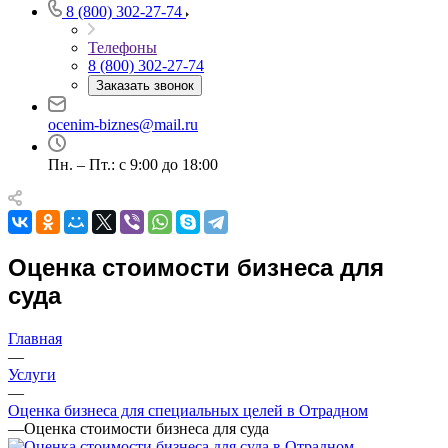
8 (800) 302-27-74
Например:
Отрадное
Абакан
Абдулино
Телефоны
8 (800) 302-27-74
Абинск
Заказать звонок
Азов
Аксай
ocenim-biznes@mail.ru
Алушта
Альметьевск
Пн. – Пт.: с 9:00 до 18:00
Анапа
Ангарск
Анжеро-Судженск
Апатиты
Оценка стоимости бизнеса для
Апрелевка
суда
Арамиль
Арзамас
Главная
Архангельск
—
Асбест
Услуги
Асино
—
Оценка бизнеса для специальных целей в Отрадном
Астрахань
—
Оценка стоимости бизнеса для суда
Ахтубинск