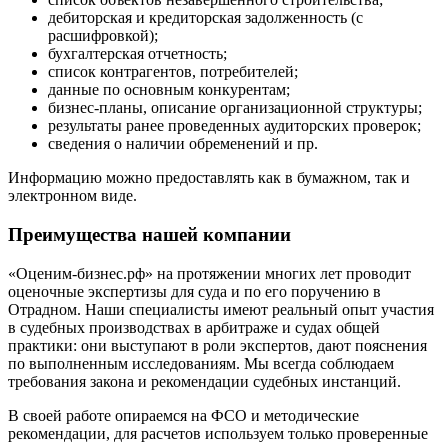
Димитровград
дебиторская и кредиторская задолженность (с
Дмитров
расшифровкой);
Долгопрудный
бухгалтерская отчетность;
Домодедово
список контрагентов, потребителей;
данные по основным конкурентам;
Донецк
бизнес-планы, описание организационной структуры;
Дубна
результаты ранее проведенных аудиторских проверок;
Дюртюли
сведения о наличии обременений и пр.
Евпатория
Информацию можно предоставлять как в бумажном, так и
Егорьевск
электронном виде.
Ейск
Екатеринбург
Преимущества нашей компании
Елабуга
«Оценим-бизнес.рф» на протяжении многих лет проводит
Елец
оценочные экспертизы для суда и по его поручению в
Елизово
Отрадном. Наши специалисты имеют реальный опыт участия
Енисейск
в судебных производствах в арбитраже и судах общей
практики: они выступают в роли экспертов, дают пояснения
Ермолино
по выполненным исследованиям. Мы всегда соблюдаем
Ессентуки
требования закона и рекомендации судебных инстанций.
Железногорск
В своей работе опираемся на ФСО и методические
Железногорск-Илимский
рекомендации, для расчетов используем только проверенные
Жуковский