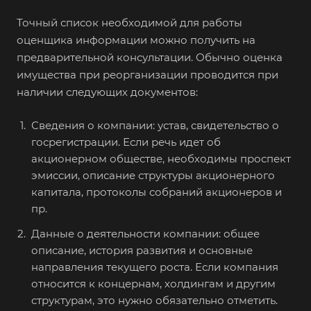
Апатиты
Точный список необходимой для работы
Апрелевка
оценщика информации можно получить на
Арамиль
предварительной консультации. Обычно оценка
имущества при реорганизации проводится при
Арзамас
наличии следующих документов:
Архангельск
Асбест
Сведения о компании: устав, свидетельство о
госрегистрации. Если речь идет об
Асино
акционерном обществе, необходимы проспект
Астрахань
эмиссии, описание структуры акционерного
Ахтубинск
капитала, протоколы собраний акционеров и
пр.
Ачинск
Данные о деятельности компании: общее
Аша
описание, история развития и основные
Баймак
направления текущего роста. Если компания
Балабаново
относится к концернам, холдингам и другим
структурам, это нужно обязательно отметить.
Балаково