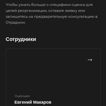
Великий Устюг
Чтобы узнать больше о специфики оценки для
целей реорганизации, оставьте заявку или
Вельск
запишитесь на предварительную консультацию в
Верещагино
Отрадном.
Верхний Уфалей
Верхняя Пышма
Сотрудники
Верхняя Салда
Видное
Владивосток
Владикавказ
Владимир
Волгоград
Волгодонск
Волжск
Оценщик
Евгений Макаров
Волжский