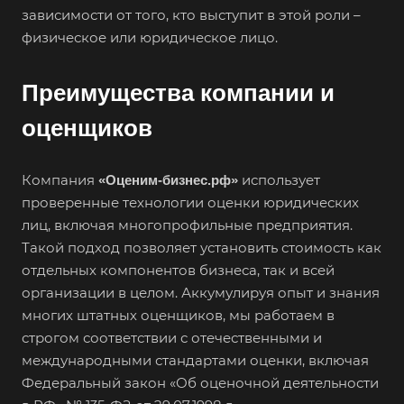
зависимости от того, кто выступит в этой роли –
Бердск
физическое или юридическое лицо.
Березники
Бийск
Преимущества компании и
Биробиджан
оценщиков
Бирск
Бирюч
Компания
использует
«Оценим-бизнес.рф»
Благовещенск
проверенные технологии оценки юридических
Благодарный
лиц, включая многопрофильные предприятия.
Богородицк
Такой подход позволяет установить стоимость как
отдельных компонентов бизнеса, так и всей
Боготол
организации в целом. Аккумулируя опыт и знания
Большой Камень
многих штатных оценщиков, мы работаем в
Бор
строгом соответствии с отечественными и
международными стандартами оценки, включая
Борзя
Федеральный закон «Об оценочной деятельности
Борисоглебск