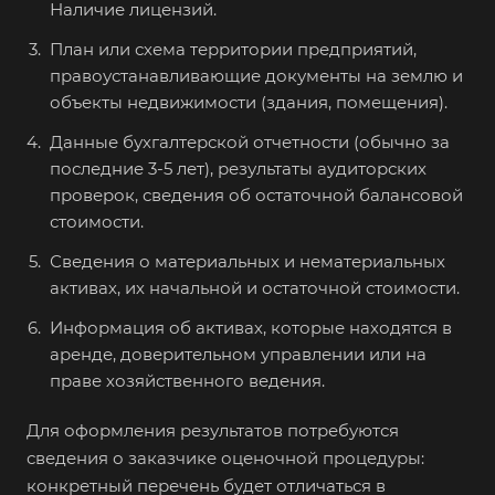
Наличие лицензий.
Балашиха
План или схема территории предприятий,
Балашов
правоустанавливающие документы на землю и
Барабинск
объекты недвижимости (здания, помещения).
Барнаул
Данные бухгалтерской отчетности (обычно за
Батайск
последние 3-5 лет), результаты аудиторских
проверок, сведения об остаточной балансовой
Бахчисарай
стоимости.
Белая Калитва
Сведения о материальных и нематериальных
Белгород
активах, их начальной и остаточной стоимости.
Белебей
Информация об активах, которые находятся в
Белово
аренде, доверительном управлении или на
Белогорск
праве хозяйственного ведения.
Белорецк
Для оформления результатов потребуются
Белореченск
сведения о заказчике оценочной процедуры:
Белоярский
конкретный перечень будет отличаться в