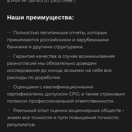
в РФ» № 135-ФЗ от 29.07.1998 г.
Боровичи
Братск
Наши преимущества:
Бронницы
Полностью легитимные отчеты, которые
Брянск
принимаются российскими и зарубежными
Бугульма
банками и другими структурами.
Бугуруслан
Гарантия качества: в случае возникновения
Бузулук
разногласий мы обязательно доведем
исследование до конца, возьмем на себя все
Буй
расходы по доработке.
Буйнакск
Оценщики с квалификационными
Бутурлиновка
сертификатами, допуском СРО, а также страховым
Валдай
полисом профессиональной ответственности.
Валуйки
Реальный опыт оценки акционерных обществ –
знаем все тонкости и пути повышения точности
Великие Луки
результатов.
Великий Новгород