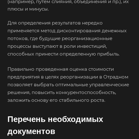
(например, путем слияния, объединения и пр.), их
плюсы и минусы.
Для определения результатов нередко
применяется метод дисконтирования денежных
Например:
Отрадное
потоков, где будущие реорганизационные
Абакан
процессы выступают в роли инвестиций,
способных принести определенную прибыль.
Абдулино
Абинск
Правильно проведенная оценка стоимости
Азов
предприятия в целях реорганизации в Отрадном
позволяет выбрать оптимальные управленческие
Аксай
решения, повысить конкурентоспособность,
Алушта
заложить основу его стабильного роста.
Альметьевск
Анапа
Перечень необходимых
Ангарск
документов
Анжеро-Судженск