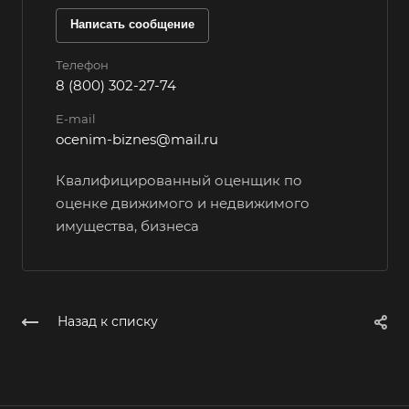
Вологда
Написать сообщение
Волоколамск
Телефон
Волосово
8 (800) 302-27-74
Волхов
E-mail
Вольск
ocenim-biznes@mail.ru
Воркута
Квалифицированный оценщик по
Воронеж
оценке движимого и недвижимого
Воскресенск
имущества, бизнеса
Воткинск
Всеволожск
Выборг
Назад к списку
Выкса
Вязники
Вязьма