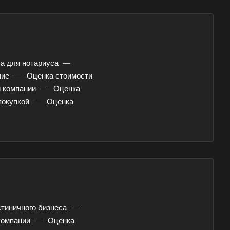
елевка
ст
ск
аково
а для нотариуса
—
наул
ние
—
Оценка стоимости
й компании
—
Оценка
город
покупкой
—
Оценка
орецк
езники
юч
тол
соглебск
нск
стиничного бизнеса
—
компании
уйки
—
Оценка