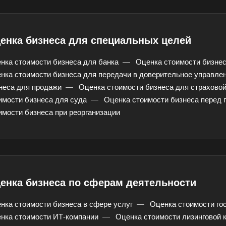
Анжеро-Судженск
Апатиты
Апр
Арзамас
Архангельск
Асбе
енка бизнеса для специальных целей
Астрахань
Ахтубинск
Ачин
Баймак
Балабаново
Бал
нка стоимости бизнеса для банка
—
Оценка стоимости бизнес
Балашов
Барабинск
Бар
нка стоимости бизнеса для передачи в доверительное управле
неса для продажи
—
Оценка стоимости бизнеса для страхово
Бахчисарай
Белая Калитва
Бел
имости бизнеса для суда
—
Оценка стоимости бизнеса перед 
Белово
Белогорск
Бел
имости бизнеса при реорганизации
Белоярский
Бердск
Бер
Биробиджан
Бирск
Бир
Благодарный
Богородицк
Бого
Бор
Борзя
Бори
енка бизнеса по сферам деятельности
Братск
Бронницы
Бря
Бугуруслан
Бузулук
Буй
нка стоимости бизнеса в сфере услуг
—
Оценка стоимости го
нка стоимости ИТ-компании
Бутурлиновка
—
Оценка стоимости лизинговой 
Валдай
Вал