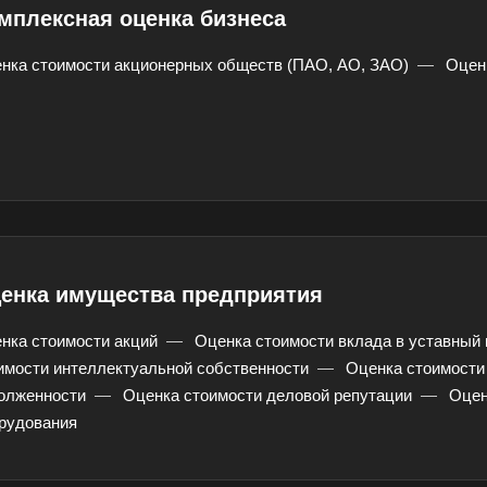
мплексная оценка бизнеса
нка стоимости акционерных обществ (ПАО, АО, ЗАО)
—
Оцен
 ваш город
енка имущества предприятия
нка стоимости акций
—
Оценка стоимости вклада в уставный 
да
имости интеллектуальной собственности
—
Оценка стоимости
олженности
—
Оценка стоимости деловой репутации
—
Оцен
рудования
Абдулино
Абинск
Азов
Алушта
Альметьевск
Ана