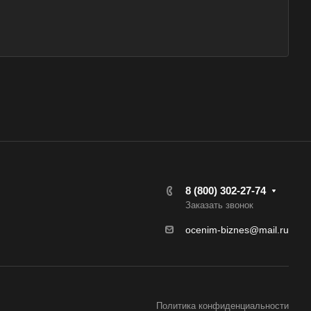
ск
хняя Салда
димир
жский
хов
ресенск
са
ов
8 (800) 302-27-74
Заказать звонок
зный
ocenim-biznes@mail.ru
во
овск
ржинский
одедово
Политика конфиденциальности