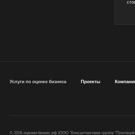
сто
Великие Луки
Верещагино
Видное
Волгоград
Вологда
Вольск
Воткинск
Вязники
Гатчина
Услуги по оценке бизнеса
Проекты
Компани
Горно-Алтайск
Губаха
Гулькевичи
Дербент
Димитровград
© 2026 оценим-бизнес.рф (ООО "Консалтинговая группа "Платинум