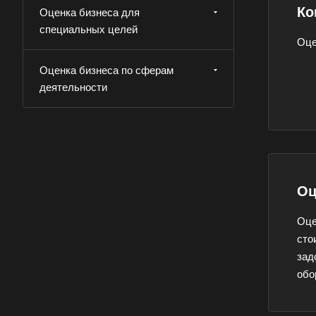
Ко
Оценка бизнеса для
специальных целей
Оце
Оценка бизнеса по сферам
деятельности
Выберите
Оц
Оце
Например:
Волог
сто
зад
обо
Абакан
Аксай