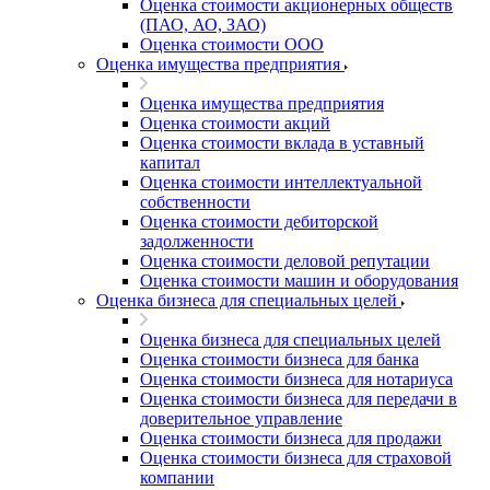
Оценка стоимости акционерных обществ
(ПАО, АО, ЗАО)
Оценка стоимости ООО
Оценка имущества предприятия
Оценка имущества предприятия
Оценка стоимости акций
Оценка стоимости вклада в уставный
капитал
Оценка стоимости интеллектуальной
собственности
Выберите ваш город
Оценка стоимости дебиторской
задолженности
Оценка стоимости деловой репутации
Оценка стоимости машин и оборудования
Оценка бизнеса для специальных целей
Например:
Арамиль
Оценка бизнеса для специальных целей
Абакан
Оценка стоимости бизнеса для банка
Абдулино
Оценка стоимости бизнеса для нотариуса
Абинск
Оценка стоимости бизнеса для передачи в
доверительное управление
Азов
Оценка стоимости бизнеса для продажи
Аксай
Оценка стоимости бизнеса для страховой
Алушта
компании