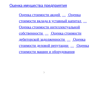
Великий Новгород
Оценка имущества предприятия
Великий Устюг
Оценка стоимости акций
—
Оценка
Вельск
стоимости вклада в уставный капитал
—
Верещагино
Верхний Уфалей
Оценка стоимости интеллектуальной
Верхняя Пышма
собственности
—
Оценка стоимости
Верхняя Салда
дебиторской задолженности
—
Оценка
Видное
стоимости деловой репутации
—
Оценка
Владивосток
стоимости машин и оборудования
Владикавказ
Владимир
Волгоград
Волгодонск
Волжск
Волжский
Вологда
Волоколамск
Волосово
Волхов