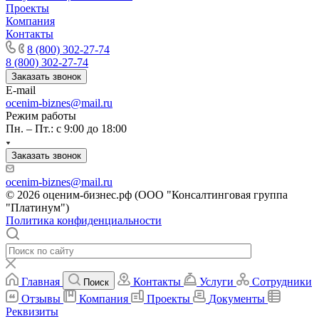
Проекты
Зеленоград
Компания
Зеленодольск
Контакты
Зея
8 (800) 302-27-74
8 (800) 302-27-74
Златоуст
Заказать звонок
Иваново
E-mail
Ивантеевка
ocenim-biznes@mail.ru
Ижевск
Режим работы
Пн. – Пт.: с 9:00 до 18:00
Изобильный
Ипатово
Заказать звонок
Ирбит
Иркутск
ocenim-biznes@mail.ru
© 2026 оценим-бизнес.рф (ООО "Консалтинговая группа
Искитим
"Платинум")
Истра
Политика конфиденциальности
Ишим
Ишимбай
Йошкар-Ола
Казань
Главная
Контакты
Услуги
Сотрудники
Поиск
Калининград
Отзывы
Компания
Проекты
Документы
Калуга
Реквизиты