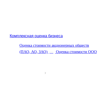
Благодарный
Богородицк
Боготол
Большой Камень
Бор
Борзя
Борисоглебск
Комплексная оценка бизнеса
Боровичи
Оценка стоимости акционерных обществ
Братск
(ПАО, АО, ЗАО)
—
Оценка стоимости ООО
Бронницы
Брянск
Бугульма
Бугуруслан
Бузулук
Буй
Буйнакск
Бутурлиновка
Валдай
Валуйки
Великие Луки