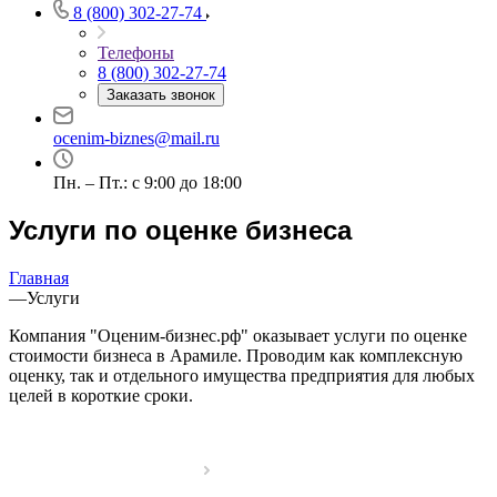
8 (800) 302-27-74
Барабинск
Барнаул
Телефоны
Батайск
8 (800) 302-27-74
Заказать звонок
Бахчисарай
Белая Калитва
ocenim-biznes@mail.ru
Белгород
Белебей
Пн. – Пт.: с 9:00 до 18:00
Белово
Услуги по оценке бизнеса
Белогорск
Белорецк
Белореченск
Главная
—
Услуги
Белоярский
Бердск
Компания "Оценим-бизнес.рф" оказывает услуги по оценке
Березники
стоимости бизнеса в Арамиле. Проводим как комплексную
оценку, так и отдельного имущества предприятия для любых
Бийск
целей в короткие сроки.
Биробиджан
Бирск
Бирюч
Благовещенск