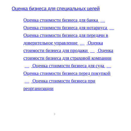
Вольск
Оценка бизнеса для специальных целей
Воркута
Воронеж
Оценка стоимости бизнеса для банка
—
Воскресенск
Оценка стоимости бизнеса для нотариуса
—
Воткинск
Оценка стоимости бизнеса для передачи в
Всеволожск
доверительное управление
—
Оценка
Выборг
Выкса
стоимости бизнеса для продажи
—
Оценка
Вязники
стоимости бизнеса для страховой компании
Вязьма
—
Оценка стоимости бизнеса для суда
—
Вятские Поляны
Оценка стоимости бизнеса перед покупкой
Гай
—
Оценка стоимости бизнеса при
Гатчина
реорганизации
Геленджик
Георгиевск
Глазов
Горно-Алтайск
Городец
Горячий Ключ
Грозный