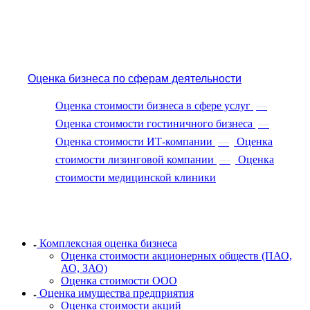
Губаха
Губкин
Губкинский
Гуково
Гулькевичи
Оценка бизнеса по сферам деятельности
Гусев
Оценка стоимости бизнеса в сфере услуг
—
Гусь-Хрустальный
Оценка стоимости гостиничного бизнеса
—
Дедовск
Оценка стоимости ИТ-компании
—
Оценка
Дербент
Джанкой
стоимости лизинговой компании
—
Оценка
Дзержинск
стоимости медицинской клиники
Дзержинский
Димитровград
Дмитров
Долгопрудный
Комплексная оценка бизнеса
Домодедово
Оценка стоимости акционерных обществ (ПАО,
АО, ЗАО)
Донецк
Оценка стоимости ООО
Дубна
Оценка имущества предприятия
Дюртюли
Оценка стоимости акций