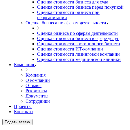
Оценка стоимости бизнеса для суда
Альметьевск
Оценка стоимости бизнеса перед покупкой
Анапа
Оценка стоимости бизнеса при
Ангарск
реорганизации
Анжеро-Судженск
Оценка бизнеса по сферам деятельности
Апатиты
Оценка бизнеса по сферам деятельности
Апрелевка
Оценка стоимости бизнеса в сфере услуг
Арамиль
Оценка стоимости гостиничного бизнеса
Арзамас
Оценка стоимости ИТ-компании
Оценка стоимости лизинговой компании
Архангельск
Оценка стоимости медицинской клиники
Асбест
Компания
Асино
Компания
Астрахань
О компании
Ахтубинск
Отзывы
Ачинск
Реквизиты
Аша
Документы
Сотрудники
Баймак
Проекты
Балабаново
Контакты
Балаково
Балашиха
Подать заявку
Балашов