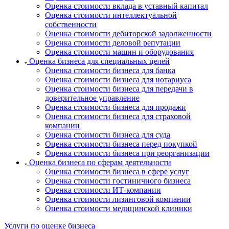
Евпатория
Оценка стоимости вклада в уставный капитал
Оценка стоимости интеллектуальной
Егорьевск
собственности
Ейск
Оценка стоимости дебиторской задолженности
Екатеринбург
Оценка стоимости деловой репутации
Оценка стоимости машин и оборудования
Елабуга
Оценка бизнеса для специальных целей
Елец
Оценка стоимости бизнеса для банка
Елизово
Оценка стоимости бизнеса для нотариуса
Енисейск
Оценка стоимости бизнеса для передачи в
доверительное управление
Ермолино
Оценка стоимости бизнеса для продажи
Ессентуки
Оценка стоимости бизнеса для страховой
Железногорск
компании
Железногорск-Илимский
Оценка стоимости бизнеса для суда
Оценка стоимости бизнеса перед покупкой
Жуковский
Оценка стоимости бизнеса при реорганизации
Заводоуковск
Оценка бизнеса по сферам деятельности
Заозерный
Оценка стоимости бизнеса в сфере услуг
Оценка стоимости гостиничного бизнеса
Заполярный
Оценка стоимости ИТ-компании
Зарайск
Оценка стоимости лизинговой компании
Заречный
Оценка стоимости медицинской клиники
Заринск
Услуги по оценке бизнеса
Звенигород