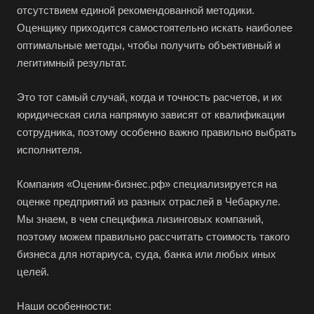
Бирск
отсутствием единой рекомендованной методики.
Оценщику приходится самостоятельно искать наиболее
Бирюч
оптимальные методы, чтобы получить объективный и
Благовещенск
легитимный результат.
Благодарный
Это тот самый случай, когда и точность расчетов, и их
Богородицк
юридическая сила напрямую зависят от квалификации
Боготол
сотрудника, поэтому особенно важно правильно выбрать
Большой Камень
исполнителя.
Бор
Компания «Оценим-бизнес.рф» специализируется на
Борзя
оценке предприятий из разных отраслей в Чебаркуле.
Борисоглебск
Мы знаем, в чем специфика лизинговых компаний,
Боровичи
поэтому можем правильно рассчитать стоимость такого
бизнеса для нотариуса, суда, банка или любых иных
Братск
целей.
Бронницы
Брянск
Наши особенности: