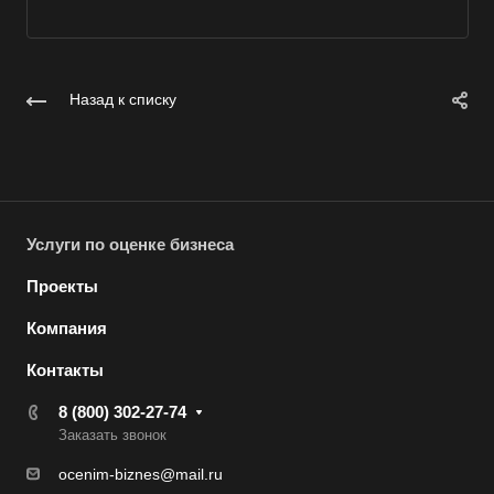
Вольск
Воркута
Воронеж
Назад к списку
Воскресенск
Воткинск
Всеволожск
Выборг
Услуги по оценке бизнеса
Выкса
Проекты
Вязники
Компания
Вязьма
Вятские Поляны
Контакты
Гай
8 (800) 302-27-74
Заказать звонок
Гатчина
Геленджик
ocenim-biznes@mail.ru