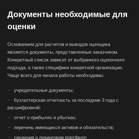
Архангельск
Документы необходимые для
Асбест
Асино
оценки
Астрахань
Ахтубинск
Основанием для расчетов и выводов оценщика
являются документы, представленные заказчиком.
Ачинск
Конкретный список зависит от выбранного оценочного
Аша
подхода, а также специфики конкретной организации.
Баймак
Чаще всего для начала работы необходимы:
Балабаново
учредительные документы;
Балаково
бухгалтерская отчетность за последние 3 года с
Балашиха
расшифровкой;
Балашов
отчет о прибылях и убытках;
Барабинск
перечень имеющихся активов и обязательств;
Барнаул
сведения о лизинговом портфеле;