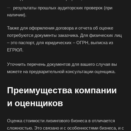
Батайск
результаты прошлых аудиторских проверок (при
Бахчисарай
наличии).
Белая Калитва
Также для оформления договора и отчета об оценке
Белгород
потребуются документы заказчика. Для физических лиц
Белебей
– это паспорт, для юридических – ОГРН, выписка из
ЕГРЮЛ.
Белово
Белогорск
Уточнить перечень документов для вашего случая вы
Белорецк
можете на предварительной консультации оценщика.
Белореченск
Преимущества компании
Белоярский
Бердск
и оценщиков
Березники
Бийск
Оценка стоимости лизингового бизнеса в отличается
Биробиджан
сложностью. Это связано и с особенностями бизнеса, и с