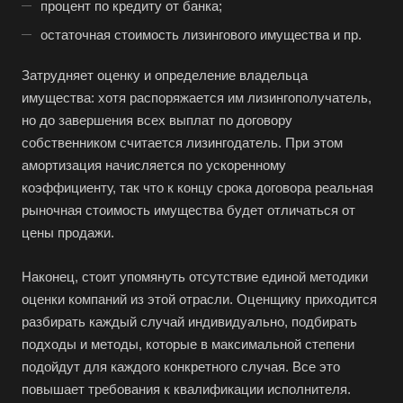
процент по кредиту от банка;
Абакан
остаточная стоимость лизингового имущества и пр.
Абдулино
Абинск
Затрудняет оценку и определение владельца
имущества: хотя распоряжается им лизингополучатель,
Азов
но до завершения всех выплат по договору
Аксай
собственником считается лизингодатель. При этом
Алушта
амортизация начисляется по ускоренному
Альметьевск
коэффициенту, так что к концу срока договора реальная
рыночная стоимость имущества будет отличаться от
Анапа
цены продажи.
Ангарск
Анжеро-Судженск
Наконец, стоит упомянуть отсутствие единой методики
оценки компаний из этой отрасли. Оценщику приходится
Апатиты
разбирать каждый случай индивидуально, подбирать
Апрелевка
подходы и методы, которые в максимальной степени
Арамиль
подойдут для каждого конкретного случая. Все это
Арзамас
повышает требования к квалификации исполнителя.