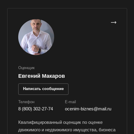
Верхняя Пышма
Верхняя Салда
Видное
Владивосток
Владикавказ
Владимир
Волгоград
Оценщик
Волгодонск
Евгений Макаров
Волжск
Написать сообщение
Волжский
Вологда
Телефон
E-mail
8 (800) 302-27-74
ocenim-biznes@mail.ru
Волоколамск
Волосово
Квалифицированный оценщик по оценке
Волхов
движимого и недвижимого имущества, бизнеса