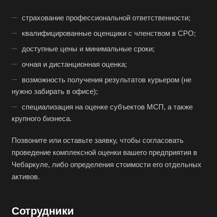
Бугульма
страхование профессиональной ответственности;
Бугуруслан
квалифицированные оценщики с членством в СРО;
Бузулук
доступные цены и минимальные сроки;
Буй
очная и дистанционная оценка;
Буйнакск
возможность получения результатов курьером (не
Бутурлиновка
нужно забирать в офисе);
Валдай
специализация на оценке субъектов МСП, а также
Валуйки
крупного бизнеса.
Великие Луки
Позвоните или оставьте заявку, чтобы согласовать
Великий Новгород
проведение комплексной оценки вашего предприятия в
Великий Устюг
Чебаркуле, либо определения стоимости его отдельных
активов.
Вельск
Верещагино
Верхний Уфалей
Сотрудники