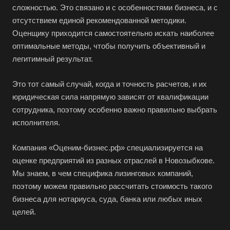
сложностью. Это связано и с особенностями бизнеса, и с
Бирск
отсутствием единой рекомендованной методики.
Бирюч
Оценщику приходится самостоятельно искать наиболее
оптимальные методы, чтобы получить объективный и
Благовещенск
легитимный результат.
Благодарный
Богородицк
Это тот самый случай, когда и точность расчетов, и их
Боготол
юридическая сила напрямую зависят от квалификации
сотрудника, поэтому особенно важно правильно выбрать
Большой Камень
исполнителя.
Бор
Борзя
Компания «Оценим-бизнес.рф» специализируется на
оценке предприятий из разных отраслей в Новозыбкове.
Борисоглебск
Мы знаем, в чем специфика лизинговых компаний,
Боровичи
поэтому можем правильно рассчитать стоимость такого
Братск
бизнеса для нотариуса, суда, банка или любых иных
Бронницы
целей.
Брянск