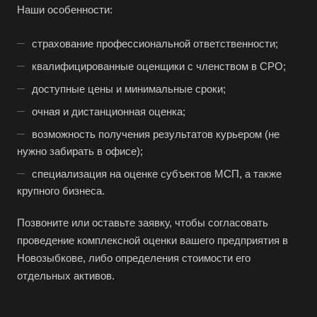
Наши особенности:
Бугульма
Бугуруслан
страхование профессиональной ответственности;
Бузулук
квалифицированные оценщики с членством в СРО;
Буй
доступные цены и минимальные сроки;
Буйнакск
очная и дистанционная оценка;
Бутурлиновка
возможность получения результатов курьером (не
нужно забирать в офисе);
Валдай
специализация на оценке субъектов МСП, а также
Валуйки
крупного бизнеса.
Великие Луки
Великий Новгород
Позвоните или оставьте заявку, чтобы согласовать
проведение комплексной оценки вашего предприятия в
Великий Устюг
Новозыбкове, либо определения стоимости его
Вельск
отдельных активов.
Верещагино
Верхний Уфалей