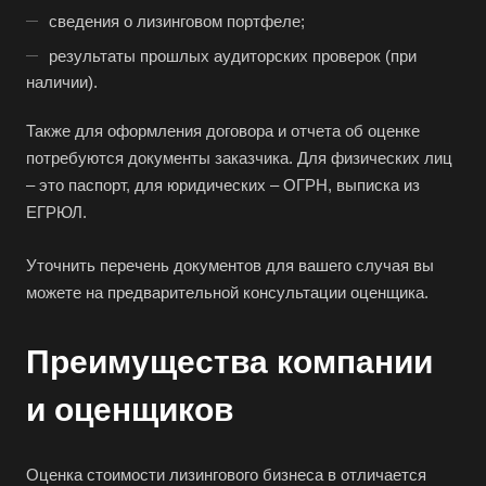
сведения о лизинговом портфеле;
Батайск
результаты прошлых аудиторских проверок (при
Бахчисарай
наличии).
Белая Калитва
Также для оформления договора и отчета об оценке
Белгород
потребуются документы заказчика. Для физических лиц
Белебей
– это паспорт, для юридических – ОГРН, выписка из
Белово
ЕГРЮЛ.
Белогорск
Уточнить перечень документов для вашего случая вы
Белорецк
можете на предварительной консультации оценщика.
Белореченск
Белоярский
Преимущества компании
Бердск
и оценщиков
Березники
Бийск
Оценка стоимости лизингового бизнеса в отличается
Биробиджан