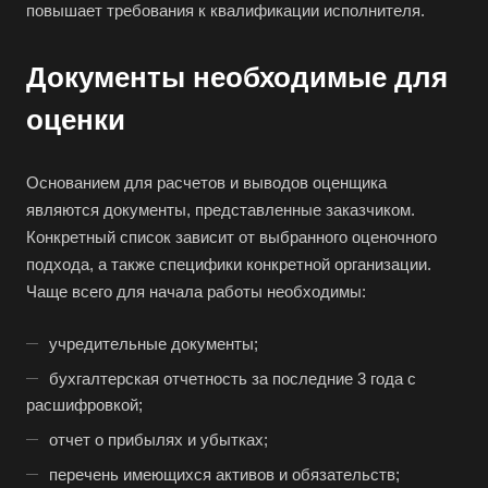
повышает требования к квалификации исполнителя.
Архангельск
Асбест
Документы необходимые для
Асино
оценки
Астрахань
Ахтубинск
Основанием для расчетов и выводов оценщика
Ачинск
являются документы, представленные заказчиком.
Конкретный список зависит от выбранного оценочного
Аша
подхода, а также специфики конкретной организации.
Баймак
Чаще всего для начала работы необходимы:
Балабаново
Балаково
учредительные документы;
Балашиха
бухгалтерская отчетность за последние 3 года с
расшифровкой;
Балашов
отчет о прибылях и убытках;
Барабинск
перечень имеющихся активов и обязательств;
Барнаул