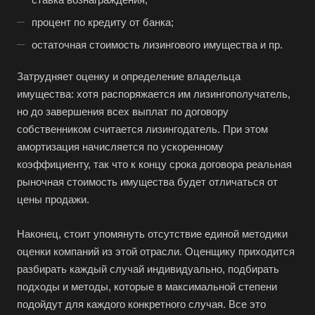
Абакан
процент по кредиту от банка;
Абдулино
остаточная стоимость лизингового имущества и пр.
Абинск
Затрудняет оценку и определение владельца
Азов
имущества: хотя распоряжается им лизингополучатель,
Аксай
но до завершения всех выплат по договору
собственником считается лизингодатель. При этом
Алушта
амортизация начисляется по ускоренному
Альметьевск
коэффициенту, так что к концу срока договора реальная
Анапа
рыночная стоимость имущества будет отличаться от
Ангарск
цены продажи.
Анжеро-Судженск
Наконец, стоит упомянуть отсутствие единой методики
Апатиты
оценки компаний из этой отрасли. Оценщику приходится
Апрелевка
разбирать каждый случай индивидуально, подбирать
подходы и методы, которые в максимальной степени
Арамиль
подойдут для каждого конкретного случая. Все это
Арзамас