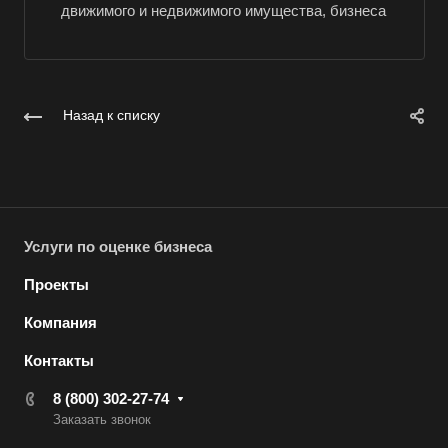
движимого и недвижимого имущества, бизнеса
Вольск
Воркута
Воронеж
Назад к списку
Воскресенск
Воткинск
Всеволожск
Выборг
Услуги по оценке бизнеса
Выкса
Вязники
Проекты
Вязьма
Компания
Вятские Поляны
Контакты
Гай
8 (800) 302-27-74
Гатчина
Заказать звонок
Геленджик