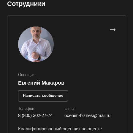
Сотрудники
Верхняя Пышма
Верхняя Салда
Видное
Владивосток
Владикавказ
Владимир
Волгоград
Волгодонск
Оценщик
Евгений Макаров
Волжск
Волжский
Написать сообщение
Вологда
Телефон
E-mail
Волоколамск
8 (800) 302-27-74
ocenim-biznes@mail.ru
Волосово
Квалифицированный оценщик по оценке
Волхов