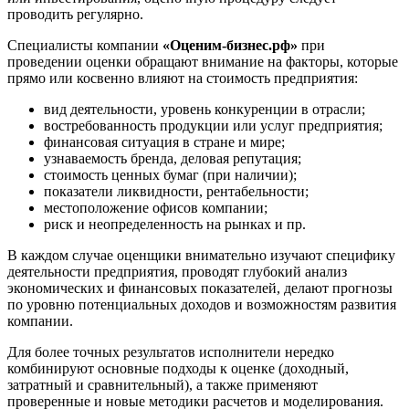
Вятские Поляны
проводить регулярно.
Гай
Специалисты компании
«Оценим-бизнес.рф»
при
Гатчина
проведении оценки обращают внимание на факторы, которые
Геленджик
прямо или косвенно влияют на стоимость предприятия:
Георгиевск
вид деятельности, уровень конкуренции в отрасли;
Глазов
востребованность продукции или услуг предприятия;
Горно-Алтайск
финансовая ситуация в стране и мире;
Городец
узнаваемость бренда, деловая репутация;
стоимость ценных бумаг (при наличии);
Горячий Ключ
показатели ликвидности, рентабельности;
Грозный
местоположение офисов компании;
Губаха
риск и неопределенность на рынках и пр.
Губкин
В каждом случае оценщики внимательно изучают специфику
Губкинский
деятельности предприятия, проводят глубокий анализ
Гуково
экономических и финансовых показателей, делают прогнозы
по уровню потенциальных доходов и возможностям развития
Гулькевичи
компании.
Гусев
Гусь-Хрустальный
Для более точных результатов исполнители нередко
Дедовск
комбинируют основные подходы к оценке (доходный,
затратный и сравнительный), а также применяют
Дербент
проверенные и новые методики расчетов и моделирования.