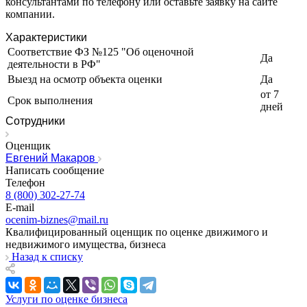
консультантами по телефону или оставьте заявку на сайте
Ирбит
компании.
Иркутск
Искитим
Характеристики
Истра
Соответствие ФЗ №125 "Об оценочной
Да
деятельности в РФ"
Ишим
Выезд на осмотр объекта оценки
Да
Ишимбай
от 7
Йошкар-Ола
Срок выполнения
дней
Казань
Сотрудники
Калининград
Калуга
Оценщик
Евгений Макаров
Камбарка
Написать сообщение
Каменка
Телефон
Каменск-Уральский
8 (800) 302-27-74
Каменск-Шахтинский
E-mail
ocenim-biznes@mail.ru
Камень-на-Оби
Квалифицированный оценщик по оценке движимого и
Камышин
недвижимого имущества, бизнеса
Камышлов
Назад к списку
Канаш
Кандалакша
Услуги по оценке бизнеса
Канск