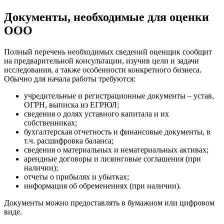
Джанкой
Дзержинск
Документы, необходимые для оценки
Дзержинский
ООО
Димитровград
Дмитров
Полный перечень необходимых сведений оценщик сообщит
Долгопрудный
на предварительной консультации, изучив цели и задачи
Домодедово
исследования, а также особенности конкретного бизнеса.
Обычно для начала работы требуются:
Донецк
Дубна
учредительные и регистрационные документы – устав,
Дюртюли
ОГРН, выписка из ЕГРЮЛ;
сведения о долях уставного капитала и их
Евпатория
собственниках;
Егорьевск
бухгалтерская отчетность и финансовые документы, в
Ейск
т.ч. расшифровка баланса;
сведения о материальных и нематериальных активах;
Екатеринбург
арендные договоры и лизинговые соглашения (при
Елабуга
наличии);
Елец
отчеты о прибылях и убытках;
Елизово
информация об обременениях (при наличии).
Енисейск
Документы можно предоставлять в бумажном или цифровом
Ермолино
виде.
Ессентуки