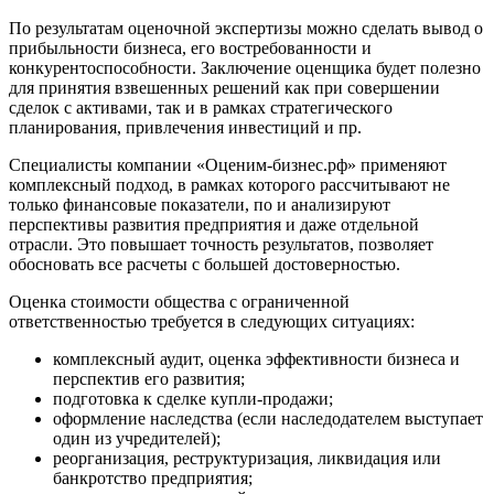
Белореченск
По результатам оценочной экспертизы можно сделать вывод о
прибыльности бизнеса, его востребованности и
Белоярский
конкурентоспособности. Заключение оценщика будет полезно
Бердск
для принятия взвешенных решений как при совершении
Березники
сделок с активами, так и в рамках стратегического
Бийск
планирования, привлечения инвестиций и пр.
Биробиджан
Специалисты компании «Оценим-бизнес.рф» применяют
Бирск
комплексный подход, в рамках которого рассчитывают не
Бирюч
только финансовые показатели, по и анализируют
перспективы развития предприятия и даже отдельной
Благовещенск
отрасли. Это повышает точность результатов, позволяет
Благодарный
обосновать все расчеты с большей достоверностью.
Богородицк
Оценка стоимости общества с ограниченной
Боготол
ответственностью требуется в следующих ситуациях:
Большой Камень
Бор
комплексный аудит, оценка эффективности бизнеса и
перспектив его развития;
Борзя
подготовка к сделке купли-продажи;
Борисоглебск
оформление наследства (если наследодателем выступает
Боровичи
один из учредителей);
Братск
реорганизация, реструктуризация, ликвидация или
банкротство предприятия;
Бронницы