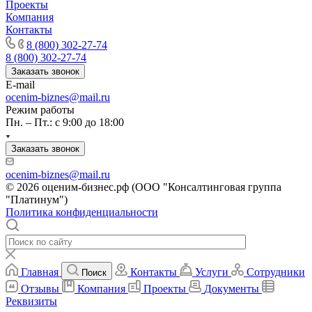
Проекты
Карачев
Компания
Карпинск
Контакты
Касли
8 (800) 302-27-74
8 (800) 302-27-74
Каспийск
Заказать звонок
Кашира
E-mail
Кемерово
ocenim-biznes@mail.ru
Керчь
Режим работы
Пн. – Пт.: с 9:00 до 18:00
Кизляр
Кимры
Заказать звонок
Кингисепп
Кинель
ocenim-biznes@mail.ru
Кинешма
© 2026 оценим-бизнес.рф (ООО "Консалтинговая группа
"Платинум")
Киржач
Политика конфиденциальности
Кириши
Киров
Кировск
Кисловодск
Главная
Контакты
Услуги
Сотрудники
Поиск
Клин
Отзывы
Компания
Проекты
Документы
Клинцы
Реквизиты