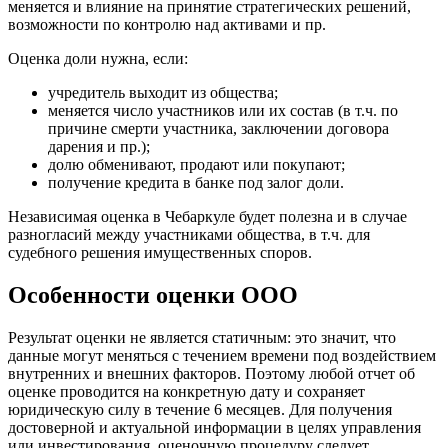
меняется и влияние на принятие стратегических решений,
Владимир
возможности по контролю над активами и пр.
Волгоград
Оценка доли нужна, если:
Волгодонск
Волжск
учредитель выходит из общества;
меняется число участников или их состав (в т.ч. по
Волжский
причине смерти участника, заключении договора
Вологда
дарения и пр.);
Волоколамск
долю обменивают, продают или покупают;
получение кредита в банке под залог доли.
Волосово
Волхов
Независимая оценка в Чебаркуле будет полезна и в случае
Вольск
разногласий между участниками общества, в т.ч. для
судебного решения имущественных споров.
Воркута
Воронеж
Особенности оценки ООО
Воскресенск
Воткинск
Результат оценки не является статичным: это значит, что
Всеволожск
данные могут меняться с течением времени под воздействием
Выборг
внутренних и внешних факторов. Поэтому любой отчет об
Выкса
оценке проводится на конкретную дату и сохраняет
юридическую силу в течение 6 месяцев. Для получения
Вязники
достоверной и актуальной информации в целях управления
Вязьма
или инвестирования, оценочную процедуру следует