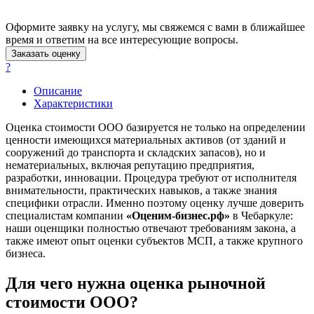
Асино
Астрахань
Оформите заявку на услугу, мы свяжемся с вами в ближайшее
время и ответим на все интересующие вопросы.
Ахтубинск
Заказать оценку
Ачинск
?
Аша
Баймак
Описание
Характеристики
Балабаново
Балаково
Оценка стоимости ООО базируется не только на определении
Балашиха
ценности имеющихся материальных активов (от зданий и
сооружений до транспорта и складских запасов), но и
Балашов
нематериальных, включая репутацию предприятия,
Барабинск
разработки, инновации. Процедура требуют от исполнителя
Барнаул
внимательности, практических навыков, а также знания
Батайск
специфики отрасли. Именно поэтому оценку лучше доверить
специалистам компании
«Оценим-бизнес.рф»
в Чебаркуле:
Бахчисарай
наши оценщики полностью отвечают требованиям закона, а
Белая Калитва
также имеют опыт оценки субъектов МСП, а также крупного
Белгород
бизнеса.
Белебей
Для чего нужна оценка рыночной
Белово
Белогорск
стоимости ООО?
Белорецк