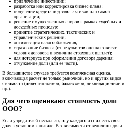
привлечение инвестиций;
Брянск
разработка или корректировка бизнес-плана;
Бугульма
получение кредита под залог активов или самой
организации;
Бугуруслан
решение имущественных споров в рамках судебных и
Бузулук
досудебных процедур;
Буй
принятие стратегических, тактических и
Буйнакск
управленческих решений;
оптимизация налогообложения;
Бутурлиновка
страхование бизнеса (от результатов оценки зависят
Валдай
условия договора и величина страховых выплат);
Валуйки
для нотариуса при оформлении договора дарения;
Великие Луки
отчуждение доли (или ее части).
Великий Новгород
В большинстве случаев требуется комплексная оценка,
Великий Устюг
включающая расчет не только рыночной, но и других видов
Вельск
стоимости (инвестиционной, балансовой, ликвидационной и
пр.).
Верещагино
Верхний Уфалей
Для чего оценивают стоимость доли
Верхняя Пышма
ООО?
Верхняя Салда
Видное
Если учредителей несколько, то у каждого из них есть своя
Владивосток
доля в уставном капитале. В зависимости от величины доли
Владикавказ