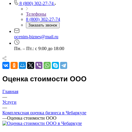
8 (800) 302-27-74
Телефоны
8 (800) 302-27-74
Например:
Чебаркуль
Заказать звонок
Абакан
Абдулино
ocenim-biznes@mail.ru
Абинск
Азов
Пн. – Пт.: с 9:00 до 18:00
Аксай
Алушта
Альметьевск
Анапа
Оценка стоимости ООО
Ангарск
Анжеро-Судженск
Главная
Апатиты
—
Апрелевка
Услуги
—
Арамиль
Комплексная оценка бизнеса в Чебаркуле
Арзамас
—
Оценка стоимости ООО
Архангельск
Асбест