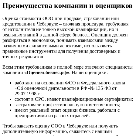
Преимущества компании и оценщиков
Железногорск
Железногорск-Илимский
Жуковский
Оценка стоимости ООО при продаже, страховании или
кредитовании в Чебаркуле – сложная процедура, требующая
Заводоуковск
от исполнителя не только высокой квалификации, но и
Заозерный
реальных знаний в данной сфере бизнеса. Оценщик должен
Заполярный
разбираться в экономике, понимать взаимосвязи между
различными финансовыми аспектами, использовать
Зарайск
правильные инструменты для получения достоверных и
Заречный
точных результатов.
Заринск
Всем этим требованиям в полной мере отвечают специалисты
Звенигород
компании
«Оценим-бизнес.рф»
. Наши оценщики:
Зеленоград
Зеленодольск
работают на основании ФСО и Федерального закона
Зея
«Об оценочной деятельности в РФ»№ 135-ФЗ от
29.07.1998 г.;
Златоуст
состоят в СРО, имеют квалификационные сертификаты;
Иваново
застраховали профессиональную ответственность;
Ивантеевка
имеют реальный опыт оценки бизнеса, работали с
предприятиями из разных отраслей.
Ижевск
Изобильный
Чтобы заказать оценку ООО в Чебаркуле или получить
Ипатово
дополнительную информацию, свяжитесь с нашими