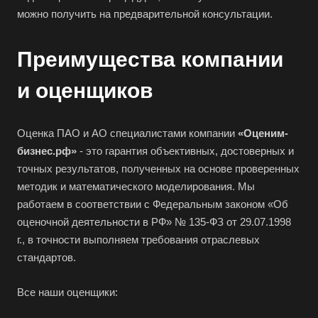
Борзя
можно получить на предварительной консультации.
Борисоглебск
Преимущества компании
Боровичи
Братск
и оценщиков
Бронницы
Брянск
Оценка ПАО и АО специалистами компании
«Оценим-
Бугульма
бизнес.рф»
- это гарантия объективных, достоверных и
Бугуруслан
точных результатов, полученных на основе проверенных
методик и математического моделирования. Мы
Бузулук
работаем в соответствии с Федеральным законом «Об
Буй
оценочной деятельности в РФ» № 135-ФЗ от 29.07.1998
Буйнакск
г., в точности выполняем требования отраслевых
стандартов.
Бутурлиновка
Валдай
Все наши оценщики:
Валуйки