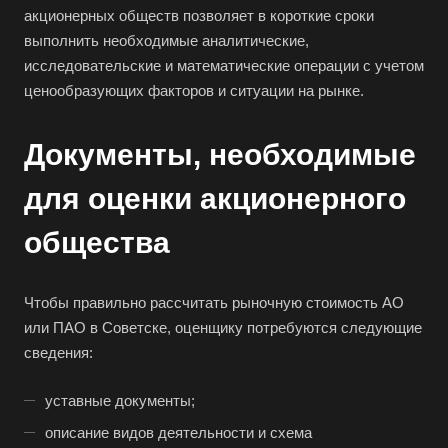
Балабаново
акционерных обществ позволяет в короткие сроки
выполнить необходимые аналитические,
Балаково
исследовательские и математические операции с учетом
Балашиха
ценообразующих факторов и ситуации на рынке.
Балашов
Барабинск
Документы, необходимые
Барнаул
для оценки акционерного
Батайск
общества
Бахчисарай
Белая Калитва
Белгород
Чтобы правильно рассчитать рыночную стоимость АО
или ПАО в Советске, оценщику потребуются следующие
Белебей
сведения:
Белово
Белогорск
уставные документы;
Белорецк
описание видов деятельности и схема