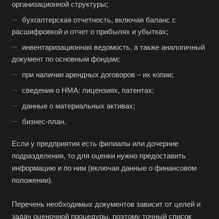
организационной структуры;
Белореченск
бухгалтерская отчетность, включая баланс с
Белоярский
расшифровкой и отчет о прибылях и убытках;
Бердск
инвентаризационная ведомость, а также аналогичный
Березники
документ по основным фондам;
Бийск
при наличии арендных договоров – их копии;
Биробиджан
сведения о НМА: лицензиях, патентах;
Бирск
данные о материальных активах;
Бирюч
бизнес-план.
Благовещенск
Если у предприятия есть филиалы или дочерние
Благодарный
подразделения, то для оценки нужно предоставить
Богородицк
информацию и по ним (включая данные о финансовом
Боготол
положении).
Большой Камень
Перечень необходимых документов зависит от целей и
Бор
задач оценочной процедуры, поэтому точный список