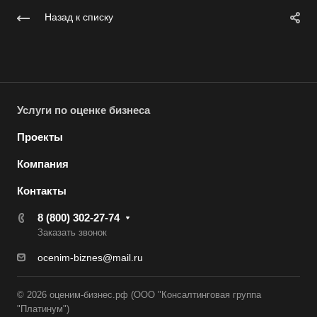
Вязники
Назад к списку
Вязьма
Вятские Поляны
Гай
Гатчина
Услуги по оценке бизнеса
Геленджик
Проекты
Георгиевск
Компания
Глазов
Горно-Алтайск
Контакты
Городец
8 (800) 302-27-74
Заказать звонок
Горячий Ключ
ocenim-biznes@mail.ru
Грозный
Губаха
© 2026 оценим-бизнес.рф (ООО "Консалтинговая группа
Губкин
"Платинум")