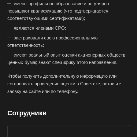
имеют профильное образование и регулярно
Великие Луки
повышают квалификацию (что подтверждается
Великий Новгород
соответствующими сертификатами);
Великий Устюг
являются членами СРО;
Вельск
застраховали свою профессиональную
Верещагино
ответственность;
Верхний Уфалей
имеют реальный опыт оценки акционерных обществ,
ценных бумаг, знают специфику этого направления.
Верхняя Пышма
Верхняя Салда
Чтобы получить дополнительную информацию или
Видное
согласовать проведение оценки в Советске, оставьте
заявку на сайте или по телефону.
Владивосток
Владикавказ
Владимир
Сотрудники
Волгоград
Волгодонск