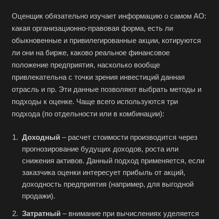
Оценщик обязательно изучает информацию о самом АО:
Выберите ваш город
какая организационно-правовая форма, есть ли
обыкновенные и привилегированные акции, котируются
ли они на бирже, каково реальное финансовое
положение предприятия, насколько вообще
привлекательна с точки зрения инвестиций данная
Например:
Советск
отрасль и пр. Эти данные позволяют выбрать методы и
Абакан
подходы к оценке. Чаще всего используются три
подхода (по отдельности или в комбинации):
Абдулино
Абинск
Доходный
– расчет стоимости производится через
Азов
прогнозирование будущих доходов, роста или
снижения активов. Данный подход применяется, если
Аксай
заказчика оценки интересует прибыль от акций,
Алушта
доходность предприятия (например, для выгодной
Альметьевск
продажи).
Анапа
Затратный
– внимание при вычислениях уделяется