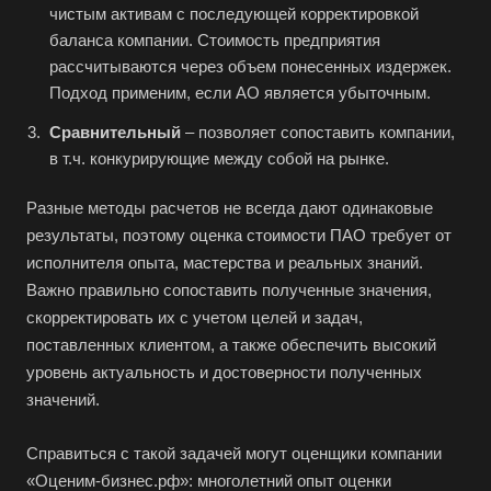
чистым активам с последующей корректировкой
Ангарск
баланса компании. Стоимость предприятия
Анжеро-Судженск
рассчитываются через объем понесенных издержек.
Апатиты
Подход применим, если АО является убыточным.
Апрелевка
Сравнительный
– позволяет сопоставить компании,
Арамиль
в т.ч. конкурирующие между собой на рынке.
Арзамас
Разные методы расчетов не всегда дают одинаковые
Архангельск
результаты, поэтому оценка стоимости ПАО требует от
Асбест
исполнителя опыта, мастерства и реальных знаний.
Важно правильно сопоставить полученные значения,
Асино
скорректировать их с учетом целей и задач,
Астрахань
поставленных клиентом, а также обеспечить высокий
Ахтубинск
уровень актуальность и достоверности полученных
значений.
Ачинск
Аша
Справиться с такой задачей могут оценщики компании
Баймак
«Оценим-бизнес.рф»: многолетний опыт оценки