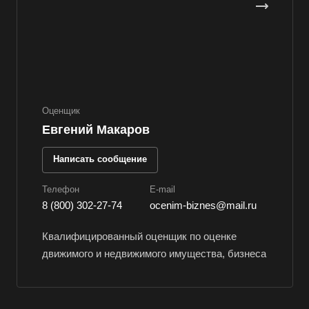
Волжск
Волжский
Вологда
Волоколамск
Волосово
Оценщик
Волхов
Евгений Макаров
Вольск
Написать сообщение
Воркута
Воронеж
Телефон
E-mail
8 (800) 302-27-74
ocenim-biznes@mail.ru
Воскресенск
Воткинск
Квалифицированный оценщик по оценке
Всеволожск
движимого и недвижимого имущества, бизнеса
Выборг
Выкса