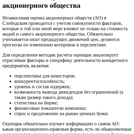
Великий Новгород
акционерного общества
Великий Устюг
Вельск
Независимая оценка акционерных обществ (АО) в
Верещагино
Слободском проводится с учетом совокупности факторов,
Верхний Уфалей
которые в той или иной мере влияют не только на стоимость
акций и самого акционерного общества. Обязательно
Верхняя Пышма
учитывается опыт предыдущих движений цен, делаются
Верхняя Салда
прогнозы по изменению котировок в перспективе.
Видное
Для определения методик расчета оценщик анализирует
Владивосток
отраслевые факторы и специфику деятельности конкретного
Владикавказ
предприятия, включая:
Владимир
перспективы для инвесторов;
Волгоград
конкурентоспособность;
Волгодонск
уровень и состав издержек;
Волжск
возможность вывода дивидендов без ограничений (а
Волжский
также размер такого дохода);
статистика на бирже;
Вологда
финансовые показатели компании;
Волоколамск
спрос и предложение на рынке ценных бумаг.
Волосово
Оценщик обязательно изучает информацию о самом АО:
Волхов
какая организационно-правовая форма, есть ли обыкновенные
Вольск