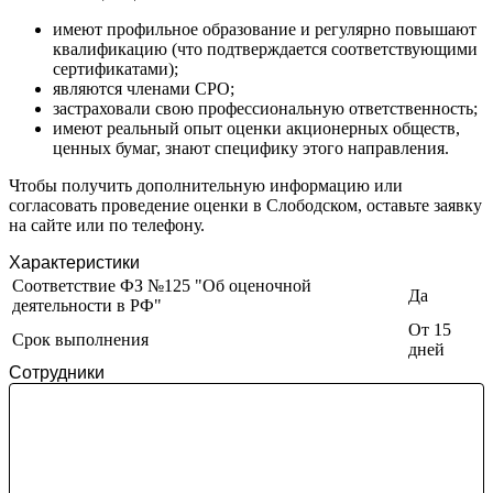
Зеленоград
Зеленодольск
имеют профильное образование и регулярно повышают
квалификацию (что подтверждается соответствующими
Зея
сертификатами);
Златоуст
являются членами СРО;
Иваново
застраховали свою профессиональную ответственность;
имеют реальный опыт оценки акционерных обществ,
Ивантеевка
ценных бумаг, знают специфику этого направления.
Ижевск
Изобильный
Чтобы получить дополнительную информацию или
согласовать проведение оценки в Слободском, оставьте заявку
Ипатово
на сайте или по телефону.
Ирбит
Иркутск
Характеристики
Искитим
Соответствие ФЗ №125 "Об оценочной
Да
деятельности в РФ"
Истра
От 15
Ишим
Срок выполнения
дней
Ишимбай
Сотрудники
Йошкар-Ола
Казань
Калининград
Калуга
Камбарка