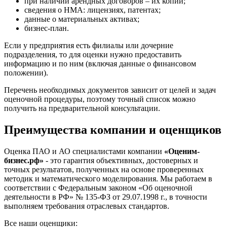
при наличии арендных договоров – их копии;
Егорьевск
сведения о НМА: лицензиях, патентах;
Ейск
данные о материальных активах;
бизнес-план.
Екатеринбург
Елабуга
Если у предприятия есть филиалы или дочерние
Елец
подразделения, то для оценки нужно предоставить
информацию и по ним (включая данные о финансовом
Елизово
положении).
Енисейск
Ермолино
Перечень необходимых документов зависит от целей и задач
оценочной процедуры, поэтому точный список можно
Ессентуки
получить на предварительной консультации.
Железногорск
Железногорск-Илимский
Преимущества компании и оценщиков
Жуковский
Заводоуковск
Оценка ПАО и АО специалистами компании
«Оценим-
Заозерный
бизнес.рф»
- это гарантия объективных, достоверных и
точных результатов, полученных на основе проверенных
Заполярный
методик и математического моделирования. Мы работаем в
Зарайск
соответствии с Федеральным законом «Об оценочной
Заречный
деятельности в РФ» № 135-ФЗ от 29.07.1998 г., в точности
Заринск
выполняем требования отраслевых стандартов.
Звенигород
Все наши оценщики: