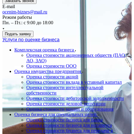
Заказать звонок
E-mail
ocenim-biznes@mail.ru
Режим работы
Пн. – Пт.: с 9:00 до 18:00
Подать заявку
Услуги по оценке бизнеса
Комплексная оценка бизнеса
Оценка стоимости акционерных обществ (ПАО,
АО, ЗАО)
Оценка стоимости ООО
Оценка имущества предприятия
Оценка стоимости акций
Оценка стоимости вклада в уставный капитал
Оценка стоимости интеллектуальной
собственности
Оценка стоимости дебиторской задолженности
Оценка стоимости деловой репутации
Оценка стоимости машин и оборудования
Оценка бизнеса для специальных целей
Оценка стоимости бизнеса для банка
Оценка стоимости бизнеса для нотариуса
Оценка стоимости бизнеса для передачи в