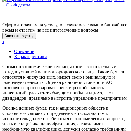
Анапа
Ангарск
Анжеро-Судженск
Апатиты
Оформите заявку на услугу, мы свяжемся с вами в ближайшее
время и ответим на все интересующие вопросы.
Апрелевка
Заказать оценку
Арамиль
?
Арзамас
Архангельск
Описание
Характеристики
Асбест
Асино
Согласно экономической теории, акции – это отдельный
Астрахань
вклад в уставной капитал юридического лица. Такие бумаги
относятся к числу ценных, имеют свою номинальную и
Ахтубинск
рыночную ценность. Оценка рыночной стоимости АО
Ачинск
позволяет спрогнозировать риск и рентабельность
Аша
инвестиций, рассчитать будущие прибыли и доходы от
Баймак
дивидендов, правильно выстроить управление предприятием.
Балабаново
Оценка ценных бумаг, так и акционерных обществ в
Балаково
Слободском связана с определенными сложностями:
Балашиха
исполнитель должен разбираться в экономических вопросах,
знать о специфике ценообразования, а также иметь
Балашов
необходимую квалификацию, допуски согласно требованиям
Барабинск