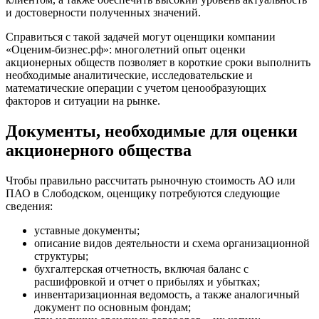
Губаха
и достоверности полученных значений.
Губкин
Губкинский
Справиться с такой задачей могут оценщики компании
«Оценим-бизнес.рф»: многолетний опыт оценки
Гуково
акционерных обществ позволяет в короткие сроки выполнить
Гулькевичи
необходимые аналитические, исследовательские и
Гусев
математические операции с учетом ценообразующих
Гусь-Хрустальный
факторов и ситуации на рынке.
Дедовск
Документы, необходимые для оценки
Дербент
акционерного общества
Джанкой
Дзержинск
Чтобы правильно рассчитать рыночную стоимость АО или
Дзержинский
ПАО в Слободском, оценщику потребуются следующие
Димитровград
сведения:
Дмитров
уставные документы;
Долгопрудный
описание видов деятельности и схема организационной
Домодедово
структуры;
Донецк
бухгалтерская отчетность, включая баланс с
Дубна
расшифровкой и отчет о прибылях и убытках;
инвентаризационная ведомость, а также аналогичный
Дюртюли
документ по основным фондам;
Евпатория