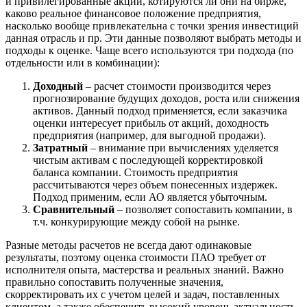
и привилегированные акции, котируются ли они на бирже,
Воркута
каково реальное финансовое положение предприятия,
Воронеж
насколько вообще привлекательна с точки зрения инвестиций
данная отрасль и пр. Эти данные позволяют выбрать методы и
Воскресенск
подходы к оценке. Чаще всего используются три подхода (по
Воткинск
отдельности или в комбинации):
Всеволожск
Доходный
– расчет стоимости производится через
Выборг
прогнозирование будущих доходов, роста или снижения
Выкса
активов. Данный подход применяется, если заказчика
Вязники
оценки интересует прибыль от акций, доходность
Вязьма
предприятия (например, для выгодной продажи).
Затратный
– внимание при вычислениях уделяется
Вятские Поляны
чистым активам с последующей корректировкой
Гай
баланса компании. Стоимость предприятия
Гатчина
рассчитываются через объем понесенных издержек.
Подход применим, если АО является убыточным.
Геленджик
Сравнительный
– позволяет сопоставить компании, в
Георгиевск
т.ч. конкурирующие между собой на рынке.
Глазов
Разные методы расчетов не всегда дают одинаковые
Горно-Алтайск
результаты, поэтому оценка стоимости ПАО требует от
Городец
исполнителя опыта, мастерства и реальных знаний. Важно
Горячий Ключ
правильно сопоставить полученные значения,
Грозный
скорректировать их с учетом целей и задач, поставленных
клиентом, а также обеспечить высокий уровень актуальность