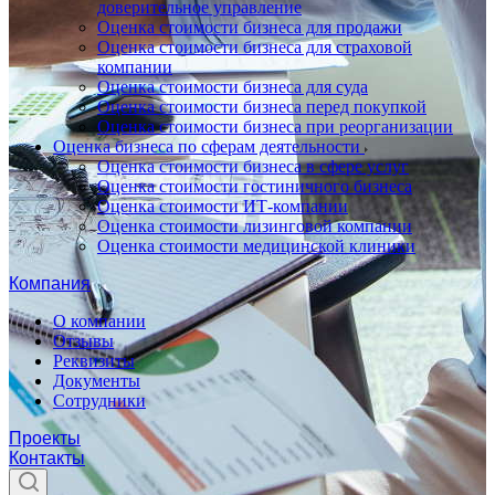
доверительное управление
Оценка стоимости бизнеса для продажи
Оценка стоимости бизнеса для страховой
компании
Оценка стоимости бизнеса для суда
Оценка стоимости бизнеса перед покупкой
Оценка стоимости бизнеса при реорганизации
Оценка бизнеса по сферам деятельности
Оценка стоимости бизнеса в сфере услуг
Оценка стоимости гостиничного бизнеса
Оценка стоимости ИТ-компании
Оценка стоимости лизинговой компании
Оценка стоимости медицинской клиники
Компания
О компании
Отзывы
Реквизиты
Документы
Сотрудники
Проекты
Контакты