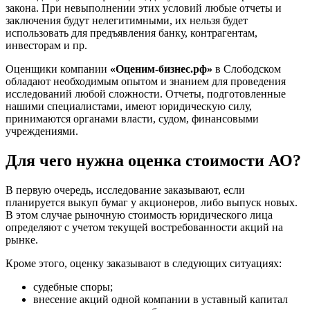
закона. При невыполнении этих условий любые отчеты и
Барнаул
заключения будут нелегитимными, их нельзя будет
Батайск
использовать для предъявления банку, контрагентам,
инвесторам и пр.
Бахчисарай
Белая Калитва
Оценщики компании
«Оценим-бизнес.рф»
в Слободском
Белгород
обладают необходимым опытом и знанием для проведения
исследований любой сложности. Отчеты, подготовленные
Белебей
нашими специалистами, имеют юридическую силу,
Белово
принимаются органами власти, судом, финансовыми
Белогорск
учреждениями.
Белорецк
Для чего нужна оценка стоимости АО?
Белореченск
Белоярский
В первую очередь, исследование заказывают, если
Бердск
планируется выкуп бумаг у акционеров, либо выпуск новых.
Березники
В этом случае рыночную стоимость юридического лица
Бийск
определяют с учетом текущей востребованности акций на
Биробиджан
рынке.
Бирск
Кроме этого, оценку заказывают в следующих ситуациях:
Бирюч
судебные споры;
Благовещенск
внесение акций одной компании в уставный капитал
Благодарный