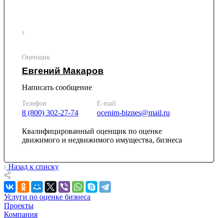
Каменка
Каменск-Уральский
Каменск-Шахтинский
Камень-на-Оби
Камышин
Оценщик
Камышлов
Евгений Макаров
Канаш
Кандалакша
Написать сообщение
Канск
Телефон
E-mail
Карачев
8 (800) 302-27-74
ocenim-biznes@mail.ru
Карпинск
Касли
Квалифицированный оценщик по оценке
движимого и недвижимого имущества, бизнеса
Каспийск
Кашира
Кемерово
Назад к списку
Керчь
Кизляр
Услуги по оценке бизнеса
Кимры
Проекты
Кингисепп
Компания