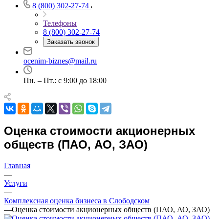
8 (800) 302-27-74
Телефоны
8 (800) 302-27-74
Заказать звонок
ocenim-biznes@mail.ru
Пн. – Пт.: с 9:00 до 18:00
Выберите ваш город
Оценка стоимости акционерных
Например:
обществ (ПАО, АО, ЗАО)
Слободской
Абакан
Абдулино
Главная
Абинск
—
Азов
Услуги
Аксай
—
Комплексная оценка бизнеса в Слободском
Алушта
—
Оценка стоимости акционерных обществ (ПАО, АО, ЗАО)
Альметьевск