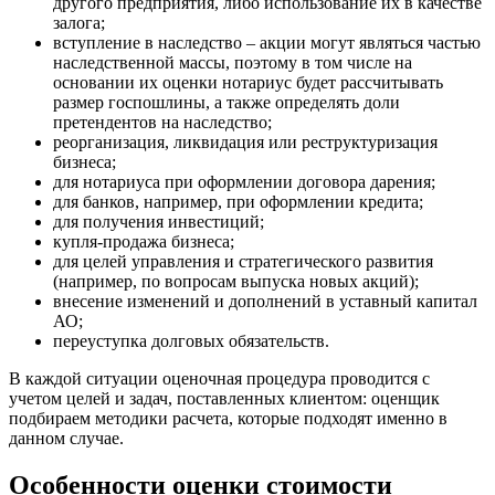
другого предприятия, либо использование их в качестве
Богородицк
залога;
Боготол
вступление в наследство – акции могут являться частью
наследственной массы, поэтому в том числе на
Большой Камень
основании их оценки нотариус будет рассчитывать
Бор
размер госпошлины, а также определять доли
Борзя
претендентов на наследство;
Борисоглебск
реорганизация, ликвидация или реструктуризация
бизнеса;
Боровичи
для нотариуса при оформлении договора дарения;
Братск
для банков, например, при оформлении кредита;
Бронницы
для получения инвестиций;
купля-продажа бизнеса;
Брянск
для целей управления и стратегического развития
Бугульма
(например, по вопросам выпуска новых акций);
Бугуруслан
внесение изменений и дополнений в уставный капитал
Бузулук
АО;
переуступка долговых обязательств.
Буй
Буйнакск
В каждой ситуации оценочная процедура проводится с
Бутурлиновка
учетом целей и задач, поставленных клиентом: оценщик
подбираем методики расчета, которые подходят именно в
Валдай
данном случае.
Валуйки
Великие Луки
Особенности оценки стоимости