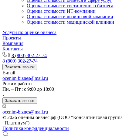
Оценка стоимости бизнеса в сфере услуг
Оценка стоимости гостиничного бизнеса
Конаково
Оценка стоимости ИТ-компании
Копейск
Оценка стоимости лизинговой компании
Кореновск
Оценка стоимости медицинской клиники
Коркино
Услуги по оценке бизнеса
Корсаков
Проекты
Кострома
Компания
Контакты
Котельники
8 (800) 302-27-74
Котлас
8 (800) 302-27-74
Красноармейск
Заказать звонок
Красногорск
E-mail
Краснодар
ocenim-biznes@mail.ru
Режим работы
Краснокаменск
Пн. – Пт.: с 9:00 до 18:00
Краснокамск
Краснотурьинск
Заказать звонок
Красноуфимск
Красноярск
ocenim-biznes@mail.ru
© 2026 оценим-бизнес.рф (ООО "Консалтинговая группа
Красный Кут
"Платинум")
Красный Сулин
Политика конфиденциальности
Кропоткин