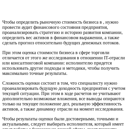
Валдай
Валуйки
Великие Луки
Чтобы определить рыночную стоимость бизнеса в , нужно
Великий Новгород
провести аудит финансового состояния предприятия,
Великий Устюг
проанализировать стратегию и историю развития компании,
Вельск
определить вес активов в финансовом выражении, а также
Верещагино
сделать прогноз относительно будущих денежных потоков.
Верхний Уфалей
При этом оценка стоимости бизнеса в сфере торговли
Верхняя Пышма
отличается от этого же исследования в отношении IT-отрасли
Верхняя Салда
или консалтинговой компании: исполнителю придется
использовать другие подходы и методики, чтобы получить
Видное
максимально точные результаты.
Владивосток
Владикавказ
Сложность оценки состоит в том, что специалисту нужно
проанализировать будущую доходность предприятия с учетом
Владимир
текущей ситуации. При этом в ходе расчетов не учитывают
Волгоград
дополнительно возможные вложения, все выводы опираются
Волгодонск
только на текущее положение дел, реальную эффективность
Волжск
активов, а также динамику отрасли на момент исследования.
Волжский
Чтобы результаты оценки были достоверными, точными и
Вологда
актуальными, следует выбирать исполнителя, который имеет
Волоколамск