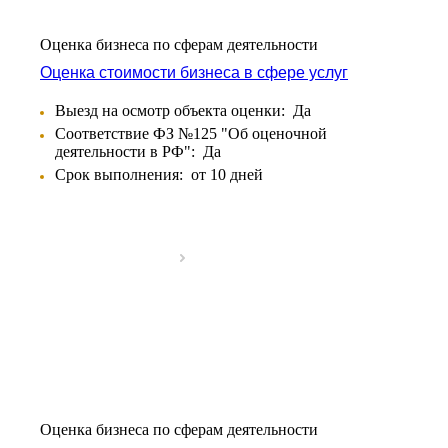
Аксай
Алушта
Оценка бизнеса по сферам деятельности
Альметьевск
Оценка стоимости бизнеса в сфере услуг
Анапа
Ангарск
Выезд на осмотр объекта оценки:
Да
Анжеро-Судженск
Соответствие ФЗ №125 "Об оценочной
деятельности в РФ":
Да
Апатиты
Срок выполнения:
от 10 дней
Апрелевка
Арамиль
Арзамас
Архангельск
Асбест
Асино
Астрахань
Ахтубинск
Ачинск
Аша
Баймак
Оценка бизнеса по сферам деятельности
Балабаново