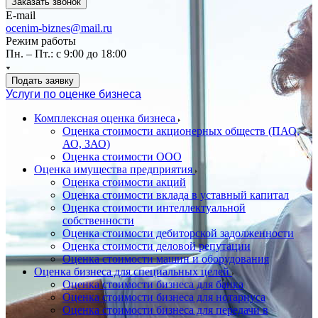
Заказать звонок
E-mail
ocenim-biznes@mail.ru
Режим работы
Пн. – Пт.: с 9:00 до 18:00
Подать заявку
Услуги по оценке бизнеса
Комплексная оценка бизнеса
Оценка стоимости акционерных обществ (ПАО,
АО, ЗАО)
Оценка стоимости ООО
Оценка имущества предприятия
Оценка стоимости акций
Оценка стоимости вклада в уставный капитал
Оценка стоимости интеллектуальной
собственности
Оценка стоимости дебиторской задолженности
Оценка стоимости деловой репутации
Оценка стоимости машин и оборудования
Оценка бизнеса для специальных целей
Оценка стоимости бизнеса для банка
Оценка стоимости бизнеса для нотариуса
Оценка стоимости бизнеса для передачи в