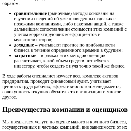
Заречный
образом:
Заринск
сравнительные
(рыночные) методы основаны на
Звенигород
изучении сведений об уже проведенных сделках с
Зеленоград
похожими компаниями, либо пакетами акций, а также
дальнейшем сопоставлении стоимости этих компаний с
Зеленодольск
учетом корректирующих коэффициентов и
Зея
мультипликаторов;
Златоуст
доходные
– учитывают прогноз по прибыльности
Иваново
бизнеса в течение определенного времени в будущем;
затратные
– в рамках этих методов оценщик
Ивантеевка
рассчитывает, какой объем средств потребуется
Ижевск
инвестору, чтобы создать с нуля точно такой же бизнес.
Изобильный
В ходе работы специалист изучает весь комплекс активов
Ипатово
предприятия, проводит финансовый аудит, учитывает
Ирбит
ценность труда рабочих, эффективность топ-менеджмента,
Иркутск
совокупность текущих обязательств организации и многое
Искитим
другое.
Истра
Преимущества компании и оценщиков
Ишим
Ишимбай
Мы предлагаем услуги по оценке малого и крупного бизнеса,
Йошкар-Ола
государственных и частных компаний, вне зависимости от их
Казань