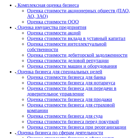
Кизляр
Комплексная оценка бизнеса
Кимры
Оценка стоимости акционерных обществ (ПАО,
АО, ЗАО)
Кингисепп
Оценка стоимости ООО
Кинель
Оценка имущества предприятия
Кинешма
Оценка стоимости акций
Оценка стоимости вклада в уставный капитал
Киржач
Оценка стоимости интеллектуальной
Кириши
собственности
Киров
Оценка стоимости дебиторской задолженности
Кировск
Оценка стоимости деловой репутации
Оценка стоимости машин и оборудования
Кисловодск
Оценка бизнеса для специальных целей
Клин
Оценка стоимости бизнеса для банка
Клинцы
Оценка стоимости бизнеса для нотариуса
Оценка стоимости бизнеса для передачи в
Ковров
доверительное управление
Когалым
Оценка стоимости бизнеса для продажи
Кодинск
Оценка стоимости бизнеса для страховой
Козельск
компании
Оценка стоимости бизнеса для суда
Коломна
Оценка стоимости бизнеса перед покупкой
Колпашево
Оценка стоимости бизнеса при реорганизации
Кольчугино
Оценка бизнеса по сферам деятельности
Комсомольск-на-Амуре