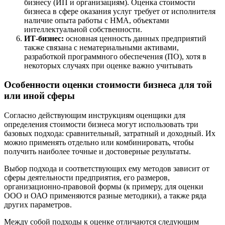
бизнесу (ИП и организациям). Оценка стоимости
Дубна
бизнеса в сфере оказания услуг требует от исполнителя
наличие опыта работы с НМА, объектами
Дюртюли
интеллектуальной собственности.
Евпатория
ИТ-бизнес:
основная ценность данных предприятий
Егорьевск
также связана с нематериальными активами,
разработкой программного обеспечения (ПО), хотя в
Ейск
некоторых случаях при оценке важно учитывать
Екатеринбург
Елабуга
Особенности оценки стоимости бизнеса для той
Елец
или иной сферы
Елизово
Енисейск
Согласно действующим инструкциям оценщики для
определения стоимости бизнеса могут использовать три
Ермолино
базовых подхода: сравнительный, затратный и доходный. Их
Ессентуки
можно применять отдельно или комбинировать, чтобы
Железногорск
получить наиболее точные и достоверные результаты.
Железногорск-Илимский
Выбор подхода и соответствующих ему методов зависит от
Жуковский
сферы деятельности предприятия, его размеров,
Заводоуковск
организационно-правовой формы (к примеру, для оценки
Заозерный
ООО и ОАО применяются разные методики), а также ряда
других параметров.
Заполярный
Зарайск
Между собой подходы к оценке отличаются следующим