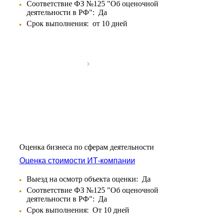
Соответствие ФЗ №125 "Об оценочной
Бирюч
деятельности в РФ":
Да
Благовещенск
Срок выполнения:
от 10 дней
Благодарный
Богородицк
Боготол
Большой Камень
Бор
Борзя
Борисоглебск
Боровичи
Братск
Бронницы
Брянск
Оценка бизнеса по сферам деятельности
Бугульма
Оценка стоимости ИТ-компании
Бугуруслан
Бузулук
Выезд на осмотр объекта оценки:
Да
Буй
Соответствие ФЗ №125 "Об оценочной
Буйнакск
деятельности в РФ":
Да
Бутурлиновка
Срок выполнения:
От 10 дней