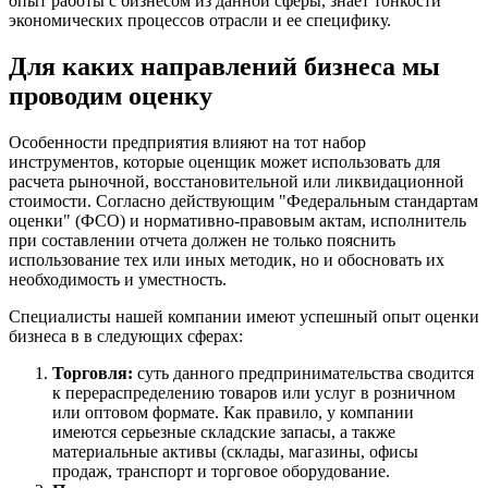
опыт работы с бизнесом из данной сферы, знает тонкости
экономических процессов отрасли и ее специфику.
Волосово
Волхов
Для каких направлений бизнеса мы
Вольск
проводим оценку
Воркута
Воронеж
Особенности предприятия влияют на тот набор
Воскресенск
инструментов, которые оценщик может использовать для
Воткинск
расчета рыночной, восстановительной или ликвидационной
Всеволожск
стоимости. Согласно действующим "Федеральным стандартам
оценки" (ФСО) и нормативно-правовым актам, исполнитель
Выборг
при составлении отчета должен не только пояснить
Выкса
использование тех или иных методик, но и обосновать их
Вязники
необходимость и уместность.
Вязьма
Специалисты нашей компании имеют успешный опыт оценки
Вятские Поляны
бизнеса в в следующих сферах:
Гай
Гатчина
Торговля:
суть данного предпринимательства сводится
к перераспределению товаров или услуг в розничном
Геленджик
или оптовом формате. Как правило, у компании
Георгиевск
имеются серьезные складские запасы, а также
Глазов
материальные активы (склады, магазины, офисы
продаж, транспорт и торговое оборудование.
Горно-Алтайск