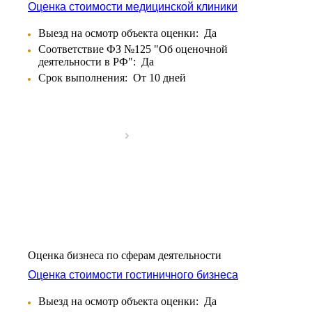
Балаково
Оценка стоимости медицинской клиники
Балашиха
Выезд на осмотр объекта оценки:
Да
Балашов
Соответствие ФЗ №125 "Об оценочной
Барабинск
деятельности в РФ":
Да
Барнаул
Срок выполнения:
От 10 дней
Батайск
Бахчисарай
Белая Калитва
Белгород
Белебей
Белово
Белогорск
Белорецк
Белореченск
Белоярский
Бердск
Оценка бизнеса по сферам деятельности
Березники
Оценка стоимости гостиничного бизнеса
Бийск
Биробиджан
Выезд на осмотр объекта оценки:
Да
Бирск