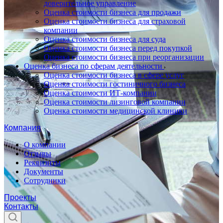
доверительное управление
Оценка стоимости бизнеса для продажи
Оценка стоимости бизнеса для страховой
компании
Оценка стоимости бизнеса для суда
Оценка стоимости бизнеса перед покупкой
Оценка стоимости бизнеса при реорганизации
Оценка бизнеса по сферам деятельности
Оценка стоимости бизнеса в сфере услуг
Оценка стоимости гостиничного бизнеса
Оценка стоимости ИТ-компании
Оценка стоимости лизинговой компании
Оценка стоимости медицинской клиники
Компания
О компании
Отзывы
Реквизиты
Документы
Сотрудники
Проекты
Контакты