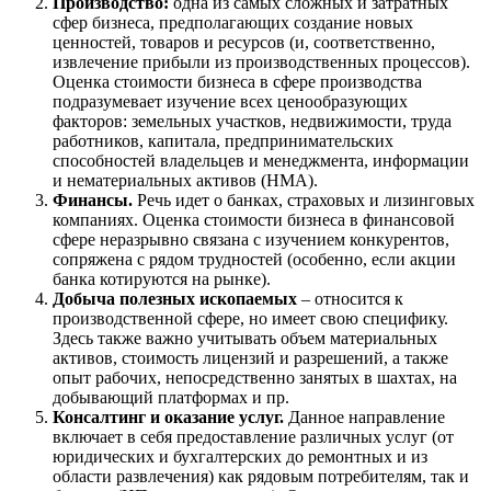
Производство:
одна из самых сложных и затратных
Городец
сфер бизнеса, предполагающих создание новых
Горячий Ключ
ценностей, товаров и ресурсов (и, соответственно,
Грозный
извлечение прибыли из производственных процессов).
Оценка стоимости бизнеса в сфере производства
Губаха
подразумевает изучение всех ценообразующих
Губкин
факторов: земельных участков, недвижимости, труда
Губкинский
работников, капитала, предпринимательских
способностей владельцев и менеджмента, информации
Гуково
и нематериальных активов (НМА).
Гулькевичи
Финансы.
Речь идет о банках, страховых и лизинговых
Гусев
компаниях. Оценка стоимости бизнеса в финансовой
Гусь-Хрустальный
сфере неразрывно связана с изучением конкурентов,
сопряжена с рядом трудностей (особенно, если акции
Дедовск
банка котируются на рынке).
Дербент
Добыча полезных ископаемых
– относится к
Джанкой
производственной сфере, но имеет свою специфику.
Дзержинск
Здесь также важно учитывать объем материальных
активов, стоимость лицензий и разрешений, а также
Дзержинский
опыт рабочих, непосредственно занятых в шахтах, на
Димитровград
добывающий платформах и пр.
Дмитров
Консалтинг и оказание услуг.
Данное направление
включает в себя предоставление различных услуг (от
Долгопрудный
юридических и бухгалтерских до ремонтных и из
Домодедово
области развлечения) как рядовым потребителям, так и
Донецк