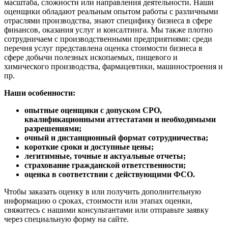
масштаба, сложности или направления деятельности. Наши
Калининград
оценщики обладают реальным опытом работы с различными
отраслями производства, знают специфику бизнеса в сфере
Калуга
финансов, оказания услуг и консалтинга. Мы также плотно
Камбарка
сотрудничаем с производственными предприятиями: среди
Каменка
перечня услуг представлена оценка стоимости бизнеса в
сфере добычи полезных ископаемых, пищевого и
Каменск-Уральский
химического производства, фармацевтики, машиностроения и
Каменск-Шахтинский
пр.
Камень-на-Оби
Наши особенности:
Камышин
Камышлов
опытные оценщики с допуском СРО,
Канаш
квалификационными аттестатами и необходимыми
Кандалакша
разрешениями;
очный и дистанционный формат сотрудничества;
Канск
короткие сроки и доступные цены;
Карачев
легитимные, точные и актуальные отчеты;
Карпинск
страхование гражданской ответственности;
оценка в соответствии с действующими ФСО.
Касли
Каспийск
Чтобы заказать оценку в или получить дополнительную
Кашира
информацию о сроках, стоимости или этапах оценки,
свяжитесь с нашими консультантами или отправьте заявку
Кемерово
через специальную форму на сайте.
Керчь