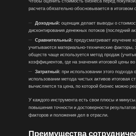
Чтобы оценить стоимость бизнеса перед покупко
Аша
расчета обязательно обосновывается в итоговом о
Балашиха
Доходный:
оценщик делает выводы о стоимост
Батайск
дисконтирования денежных потоков (последний ак
Белебей
Сравнительный:
предусматривает изучение ко
Белореченск
учитываются материально-технические факторы, 
обществ чаще используется метод продаж (учитыв
Бийск
коэффициентов, где на значения итоговой цены во
Благовещенск
Затратный:
при использовании этого подхода 
Большой Камень
использовании метода чистых активов итоговая с
Боровичи
вычисляется та цена, по которой бизнес можно ре
Бугульма
У каждого инструмента есть свои плюсы и минусы
Буйнакск
повышения точности и достоверности результато
Великие Луки
факторов и положения дел в отрасли.
Верещагино
Преимущества сотрудничес
Видное