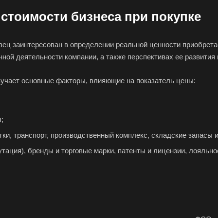
стоимости бизнеса при покупке
вец заинтересован в определении реальной ценности приобрет
 ваш город
нной деятельности компании, а также перспективах ее развития
зучает основные факторы, влияющие на показатель цены:
одный
;
ки, транспорт, производственный комплекс, складские запасы и 
Абдулино
Абинск
Азов
тация), бренды и торговые марки, патенты и лицензии, лояльнос
Алушта
Альметьевск
Ана
Анжеро-Судженск
Апатиты
Апр
Арзамас
Архангельск
Асбе
Астрахань
Ахтубинск
Ачин