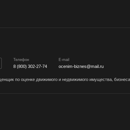
Железногорск
Железногорск-
Жук
Илимский
Заво
Заполярный
Зарайск
Зар
Звенигород
Зеленоград
Зел
Златоуст
Иваново
Ива
Изобильный
Ипатово
Ирб
Телефон
E-mail
Искитим
Истра
Иши
8 (800) 302-27-74
ocenim-biznes@mail.ru
Йошкар-Ола
Казань
Кал
енщик по оценке движимого и недвижимого имущества, бизнес
Камбарка
Каменка
Кам
кий
Камень-на-Оби
Камышин
Кам
Кандалакша
Канск
Кар
Касли
Каспийск
Каш
Керчь
Кизляр
Ким
Кинель
Кинешма
Кир