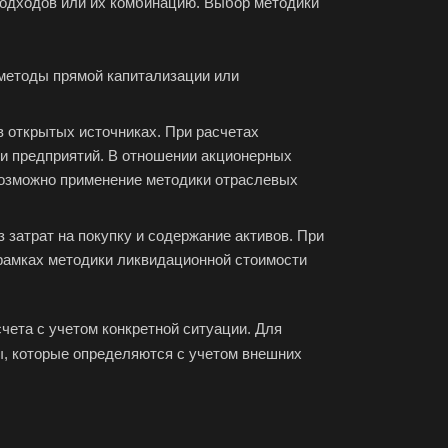
подходов или их комбинацию. Выбор методики
аково
наул
методы прямой капитализации или
город
орецк
в открытых источниках. При расчетах
езники
и предприятий. В отношении акционерных
 возможно применение методики отраслевых
юч
тол
затрат на покупку и содержание активов. При
соглебск
 рамках методики ликвидационной стоимости
нск
ета с учетом конкретной ситуации. Для
уйки
, которые определяются с учетом внешних
ск
хняя Салда
димир