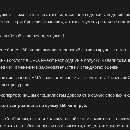
Волгодонск
Волжск
Вол
пкой – важный шаг на этапе согласования сделки. Сведения, п
Волоколамск
Волосово
Вол
ективы приобретения компании, а также изучить реальное полож
Воркута
Воронеж
Воск
Всеволожск
Выборг
Вык
м, выбирайте наших оценщиков!
Вязьма
Вятские Поляны
Гай
ве более 250 оценочных исследований активов крупных и малы
Геленджик
Георгиевск
Глаз
ики состоят в СРО, имеют необходимые допуски и квалификац
Городец
Горячий Ключ
Гро
едних изменений в законодательстве и стандартах оценки.
Губкин
Губкинский
Гуко
ностью:
оценка НМА важна для расчета стоимости ИТ-компаний,
Гусев
Гусь-Хрустальный
Дед
ьных ресурсов.
Джанкой
Дзержинск
Дзе
экспертов:
нашим специалистам доверяют в самых спорных и с
Дмитров
Долгопрудный
Дом
ов застрахована на сумму 150 млн. руб.
Дубна
Дюртюли
Евп
Ейск
Екатеринбург
Ела
 в Свободном, оставьте заявку на сайте или свяжитесь с наши
ответить на любые вопросы по стоимости, продолжительности и
Елизово
Енисейск
Ерм