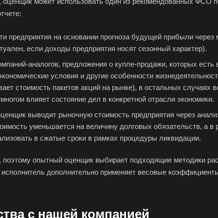
й, оценщик может использовать один из рекомендованных ФСО 
Баймак
Балабаново
Бал
тчете:
Балашов
Барабинск
Бар
и предприятия на основании прогноза будущей прибыли через 
Бахчисарай
Белая Калитва
Бел
туален, если доходы предприятия носят сезонный характер).
Белово
Белогорск
Бел
мпаний-аналогов, предложения о купле-продажи, которых есть 
Белоярский
Бердск
Бер
экономические условия и другие особенности жизнедеятельност
ает стоимость пакетов акций на рынке), в остальных случаях
Биробиджан
Бирск
Бир
 многом влияет состояние дел в конкретной отрасли экономики.
Благодарный
Богородицк
Бого
оценщик выводит рыночную стоимость предприятия через анализ 
Бор
Борзя
Бори
тоимость уменьшается на величину долговых обязательств, а в
Братск
Бронницы
Бря
ализовать в сжатые сроки в рамках процедуры ликвидации.
Бугуруслан
Бузулук
Буй
, поэтому опытный оценщик выбирает подходящие методики расч
Бутурлиновка
Валдай
Вал
в исполнитель дополнительно применяет весовые коэффициенты
Великий Новгород
Великий Устюг
Вель
Верхний Уфалей
Верхняя Пышма
Вер
тва с нашей компанией
Владивосток
Владикавказ
Вла