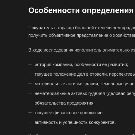
Особенности определения 
Покупатель в гораздо большей степени чем прода
Выберите
получить объективное представление о хозяйстве
В ходе исследования исполнитель внимательно и
история компании, особенности ее развития;
Например:
Своб
текущее положение дел в отрасли, перспективы
материальные активы: здания, земельные участ
Абакан
нематериальные активы: гудвилл (деловая репу
Аксай
обязательства предприятия;
Ангарск
текущее финансовое положение;
Арамиль
активность и успешность конкурентов.
Асино