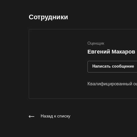
Ессентуки
Сотрудники
Заозерный
Заринск
Оценщик
Зея
Евгений Макаров
Ижевск
Иркутск
Написать сообщение
Ишимбай
Квалифицированный оц
Калуга
Каменск-Шахтинс
Канаш
Карпинск
Назад к списку
Кемерово
Кингисепп