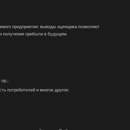
аемого предприятия: выводы оценщика позволяют
 и получения прибыли в будущем.
пр.;
ть потребителей и многое другое;
па
елевка
ст
ск