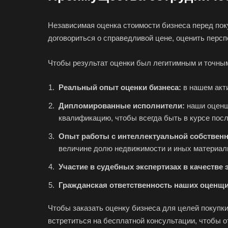
Волгоград
Независимая оценка стоимости бизнеса перед поку
Вологда
договориться о справедливой цене, оценить персп
Вольск
Воткинск
Чтобы результат оценки был легитимным и точны
Вязники
Реальный опыт оценки бизнеса:
в нашем акти
Гатчина
Дипломированные исполнители:
наши оценщ
Горно-Алтайск
квалификацию, чтобы всегда быть в курсе посл
Губаха
Опыт работы с интеллектуальной собствен
Гулькевичи
величине долю недвижимости и иных материал
Дербент
Участие в судебных экспертизах в качестве 
Димитровград
Гражданская ответственность наших оценщик
Донецк
Егорьевск
Чтобы заказать оценку бизнеса для целей покупки
встретиться на бесплатной консультации, чтобы 
Елец