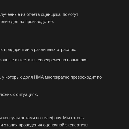
жский
олученные из отчета оценщика, помогут
хов
ение дел на производстве.
ресенск
са
х предприятий в различных отраслях.
ов
ионные аттестаты, своевременно повышают
зный
во
 у которых доля НМА многократно превосходит по
овск
ржинский
ложных ситуациях.
одедово
атория
буга
ми консультантами по телефону. Мы готовы
ли этапах проведения оценочной экспертизы.
олино