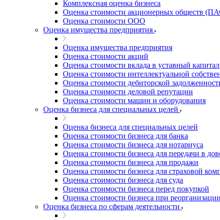
Комплексная оценка бизнеса
Благовещенск
Оценка стоимости акционерных обществ (ПА
Благодарный
Оценка стоимости ООО
Богородицк
Оценка имущества предприятия
Боготол
Оценка имущества предприятия
Большой Камень
Оценка стоимости акций
Бор
Оценка стоимости вклада в уставный капитал
Борзя
Оценка стоимости интеллектуальной собстве
Борисоглебск
Оценка стоимости дебиторской задолженност
Оценка стоимости деловой репутации
Боровичи
Оценка стоимости машин и оборудования
Братск
Оценка бизнеса для специальных целей
Бронницы
Оценка бизнеса для специальных целей
Брянск
Оценка стоимости бизнеса для банка
Бугульма
Оценка стоимости бизнеса для нотариуса
Бугуруслан
Оценка стоимости бизнеса для передачи в до
Бузулук
Оценка стоимости бизнеса для продажи
Оценка стоимости бизнеса для страховой ком
Буй
Оценка стоимости бизнеса для суда
Буйнакск
Оценка стоимости бизнеса перед покупкой
Бутурлиновка
Оценка стоимости бизнеса при реорганизаци
Оценка бизнеса по сферам деятельности
Валдай
Валуйки