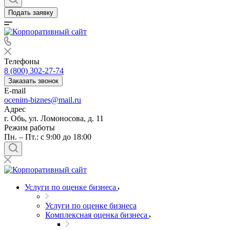
Балашов
Подать заявку
Барабинск
Барнаул
Батайск
Бахчисарай
Телефоны
Белая Калитва
8 (800) 302-27-74
Белгород
Заказать звонок
E-mail
Белебей
ocenim-biznes@mail.ru
Белово
Адрес
Белогорск
г. Обь, ул. Ломоносова, д. 11
Белорецк
Режим работы
Пн. – Пт.: с 9:00 до 18:00
Белореченск
Белоярский
Бердск
Березники
Бийск
Услуги по оценке бизнеса
Биробиджан
Услуги по оценке бизнеса
Бирск
Комплексная оценка бизнеса
Бирюч