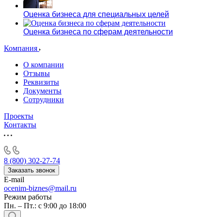
Алушта
Альметьевск
Оценка бизнеса для специальных целей
Анапа
Оценка бизнеса по сферам деятельности
Ангарск
Анжеро-Судженск
Компания
Апатиты
О компании
Апрелевка
Отзывы
Арамиль
Реквизиты
Документы
Арзамас
Сотрудники
Архангельск
Асбест
Проекты
Контакты
Асино
Астрахань
Ахтубинск
Ачинск
8 (800) 302-27-74
Аша
Заказать звонок
E-mail
Баймак
ocenim-biznes@mail.ru
Балабаново
Режим работы
Балаково
Пн. – Пт.: с 9:00 до 18:00
Балашиха