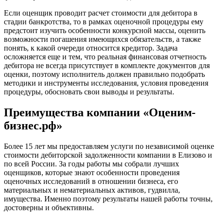
Дмитров
Если оценщик проводит расчет стоимости для дебитора в
Долгопрудный
стадии банкротства, то в рамках оценочной процедуры ему
Домодедово
предстоит изучить особенности конкурсной массы, оценить
возможности погашения имеющихся обязательств, а также
Донецк
понять, к какой очереди относится кредитор. Задача
Дубна
осложняется еще и тем, что реальная финансовая отчетность
Дюртюли
дебитора не всегда присутствует в комплекте документов для
оценки, поэтому исполнитель должен правильно подобрать
Евпатория
методики и инструменты исследования, условия проведения
Егорьевск
процедуры, обосновать свои выводы и результаты.
Ейск
Екатеринбург
Преимущества компании «Оценим-
Елабуга
бизнес.рф»
Елец
Елизово
Более 15 лет мы предоставляем услуги по независимой оценке
Енисейск
стоимости дебиторской задолженности компании в Елизово и
по всей России. За годы работы мы собрали лучших
Ермолино
оценщиков, которые знают особенности проведения
Ессентуки
оценочных исследований в отношении бизнеса, его
Железногорск
материальных и нематериальных активов, гудвилла,
Железногорск-Илимский
имущества. Именно поэтому результаты нашей работы точны,
достоверны и объективны.
Жуковский