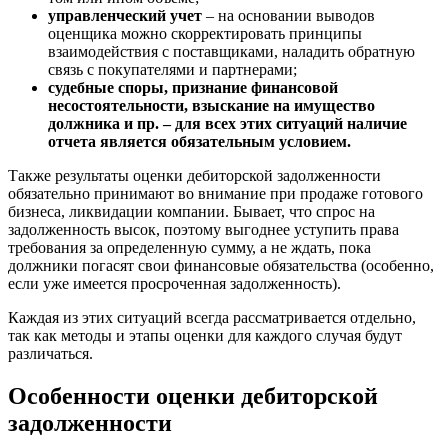
Бузулук
управленческий учет
– на основании выводов
Буй
оценщика можно скорректировать принципы
Буйнакск
взаимодействия с поставщиками, наладить обратную
связь с покупателями и партнерами;
Бутурлиновка
судебные споры, признание финансовой
Валдай
несостоятельности, взыскание на имущество
Валуйки
должника и пр. – для всех этих ситуаций наличие
отчета является обязательным условием.
Великие Луки
Великий Новгород
Также результаты оценки дебиторской задолженности
Великий Устюг
обязательно принимают во внимание при продаже готового
Вельск
бизнеса, ликвидации компании. Бывает, что спрос на
задолженность высок, поэтому выгоднее уступить права
Верещагино
требования за определенную сумму, а не ждать, пока
Верхний Уфалей
должники погасят свои финансовые обязательства (особенно,
Верхняя Пышма
если уже имеется просроченная задолженность).
Верхняя Салда
Каждая из этих ситуаций всегда рассматривается отдельно,
Видное
так как методы и этапы оценки для каждого случая будут
Владивосток
различаться.
Владикавказ
Особенности оценки дебиторской
Владимир
Волгоград
задолженности
Волгодонск