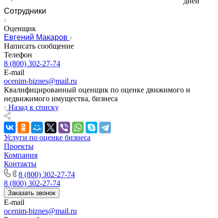
дней
Ишим
Сотрудники
Ишимбай
Оценщик
Йошкар-Ола
Евгений Макаров
Казань
Написать сообщение
Калининград
Телефон
8 (800) 302-27-74
Калуга
E-mail
Камбарка
ocenim-biznes@mail.ru
Каменка
Квалифицированный оценщик по оценке движимого и
Каменск-Уральский
недвижимого имущества, бизнеса
Назад к списку
Каменск-Шахтинский
Камень-на-Оби
Камышин
Услуги по оценке бизнеса
Камышлов
Проекты
Канаш
Компания
Контакты
Кандалакша
8 (800) 302-27-74
Канск
8 (800) 302-27-74
Карачев
Заказать звонок
Карпинск
E-mail
Касли
ocenim-biznes@mail.ru