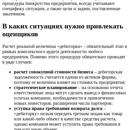
процедуры банкротства предприятия, всегда учитывают
Березники
специфику ситуации, а также цели и задачи, поставленные
Бийск
заказчиком.
Биробиджан
Бирск
В каких ситуациях нужно привлекать
Бирюч
оценщиков
Благовещенск
Благодарный
Расчет реальной величины «дебиторки» - обязательный этап в
Богородицк
рамках комплексного аудита деятельности любого
предприятия. Помимо этого процедуру обязательно проводят
Боготол
в ряде случаев:
Большой Камень
Бор
расчет совокупной стоимости бизнеса
– дебиторская
задолженность считается одним из активов фирмы,
Борзя
поэтому ее величина влияет на стоимость предприятия;
Борисоглебск
стратегическое планирование
– на основании отчета
Боровичи
ответственные лица могут сделать вывод о финансовых
Братск
успехах компании, необходимости в привлечении
новых инвесторов, расширения числа партнеров;
Бронницы
уступка права требования возврата долга
–
Брянск
«дебиторку» нельзя передать третьим лицам как товар
Бугульма
или какой-либо объект в качестве средства расчета,
однако компания может уступить права требования в
Бугуруслан
том или ином объеме;