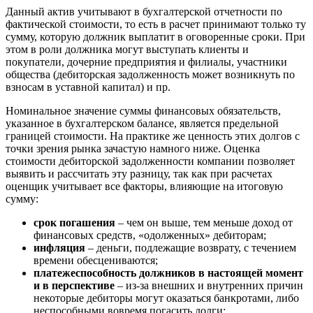
Волжск
Данный актив учитывают в бухгалтерской отчетности по
фактической стоимости, то есть в расчет принимают только ту
Волжский
сумму, которую должник выплатит в оговоренные сроки. При
Вологда
этом в роли должника могут выступать клиенты и
Волоколамск
покупатели, дочерние предприятия и филиалы, участники
общества (дебиторская задолженность может возникнуть по
Волосово
взносам в уставной капитал) и пр.
Волхов
Вольск
Номинальное значение суммы финансовых обязательств,
Воркута
указанное в бухгалтерском балансе, является предельной
границей стоимости. На практике же ценность этих долгов с
Воронеж
точки зрения рынка зачастую намного ниже. Оценка
Воскресенск
стоимости дебиторской задолженности компании позволяет
Воткинск
выявить и рассчитать эту разницу, так как при расчетах
оценщик учитывает все факторы, влияющие на итоговую
Всеволожск
сумму:
Выборг
Выкса
срок погашения
– чем он выше, тем меньше доход от
финансовых средств, «одолженных» дебиторам;
Вязники
инфляция
– деньги, подлежащие возврату, с течением
Вязьма
времени обесцениваются;
Вятские Поляны
платежеспособность должников в настоящей момент
Гай
и в перспективе
– из-за внешних и внутренних причин
некоторые дебиторы могут оказаться банкротами, либо
Гатчина
неспособными вовремя погасить долги;