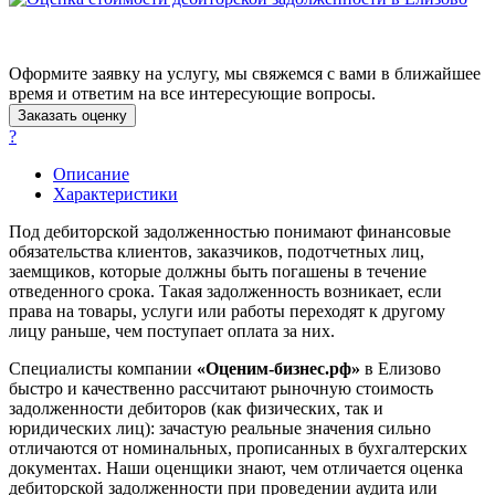
Ачинск
Аша
Баймак
Оформите заявку на услугу, мы свяжемся с вами в ближайшее
Балабаново
время и ответим на все интересующие вопросы.
Балаково
Заказать оценку
Балашиха
?
Балашов
Описание
Барабинск
Характеристики
Барнаул
Под дебиторской задолженностью понимают финансовые
Батайск
обязательства клиентов, заказчиков, подотчетных лиц,
Бахчисарай
заемщиков, которые должны быть погашены в течение
Белая Калитва
отведенного срока. Такая задолженность возникает, если
Белгород
права на товары, услуги или работы переходят к другому
лицу раньше, чем поступает оплата за них.
Белебей
Белово
Специалисты компании
«Оценим-бизнес.рф»
в Елизово
Белогорск
быстро и качественно рассчитают рыночную стоимость
задолженности дебиторов (как физических, так и
Белорецк
юридических лиц): зачастую реальные значения сильно
Белореченск
отличаются от номинальных, прописанных в бухгалтерских
Белоярский
документах. Наши оценщики знают, чем отличается оценка
Бердск
дебиторской задолженности при проведении аудита или