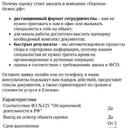
Заводоуковск
Почему оценку стоит заказать в компании «Оценим-
Заозерный
бизнес.рф»:
Заполярный
дистанционный формат сотрудничества
– вам не
Зарайск
нужно приезжать к нам в офис или вызывать
Заречный
специалиста к себе на объект;
для начала работы достаточно выслать оценщику
Заринск
необходимый комплект документов;
Звенигород
быстрые результаты
– мы автоматизировали процессы
Зеленоград
сбора и сортировки информации, поэтому нашим
Зеленодольск
специалистам не нужно тратить время на
организационные и рутинные операции;
Зея
оценка в соответствии с требованиями закона и ФСО.
Златоуст
Иваново
Оставьте заявку онлайн или по телефону, и наши
консультанты подскажут вам порядок действий, предоставят
Ивантеевка
список документов, а также сориентируют по срокам и
Ижевск
стоимости услуги в Елизово.
Изобильный
Характеристики
Ипатово
Соответствие ФЗ №125 "Об оценочной
Ирбит
Да
деятельности в РФ"
Иркутск
Выезд на осмотр объекта оценки
Да
Искитим
От 5
Срок выполнения
Истра