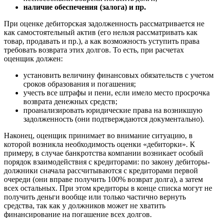
Геленджик
наличие обеспечения (залога) и пр.
Георгиевск
При оценке дебиторская задолженность рассматривается не
Глазов
как самостоятельный актив (его нельзя рассматривать как
Горно-Алтайск
товар, продавать и пр.), а как возможность уступить права
Городец
требовать возврата этих долгов. То есть, при расчетах
Горячий Ключ
оценщик должен:
Грозный
установить величину финансовых обязательств с учетом
Губаха
сроков образования и погашения;
Губкин
учесть все штрафы и пени, если имело место просрочка
возврата денежных средств;
Губкинский
проанализировать юридические права на возникшую
Гуково
задолженность (они подтверждаются документально).
Гулькевичи
Наконец, оценщик принимает во внимание ситуацию, в
Гусев
которой возникла необходимость оценки «дебиторки». К
Гусь-Хрустальный
примеру, в случае банкротства компании возникает особый
Дедовск
порядок взаимодействия с кредиторами: по закону дебиторы-
Дербент
должники сначала рассчитываются с кредиторами первой
очереди (они вправе получить 100% возврат долга), а затем
Джанкой
всех остальных. При этом кредиторы в конце списка могут не
Дзержинск
получить деньги вообще или только частично вернуть
Дзержинский
средства, так как у должников может не хватить
финансирование на погашение всех долгов.
Димитровград