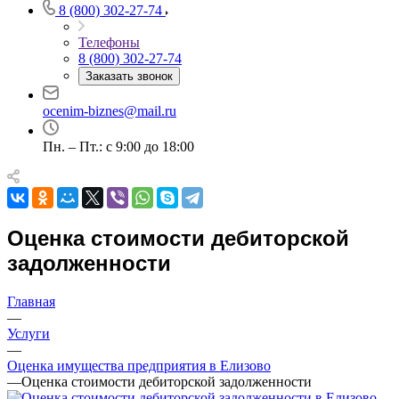
Например:
Елизово
8 (800) 302-27-74
Абакан
Абдулино
Телефоны
Абинск
8 (800) 302-27-74
Азов
Заказать звонок
Аксай
ocenim-biznes@mail.ru
Алушта
Альметьевск
Пн. – Пт.: с 9:00 до 18:00
Анапа
Ангарск
Анжеро-Судженск
Апатиты
Оценка стоимости дебиторской
Апрелевка
Арамиль
задолженности
Арзамас
Архангельск
Главная
—
Асбест
Услуги
Асино
—
Астрахань
Оценка имущества предприятия в Елизово
Ахтубинск
—
Оценка стоимости дебиторской задолженности