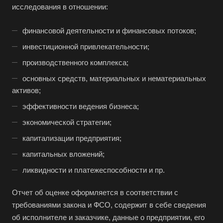
исследования в отношении:
Волгоград
финансовой деятельности и финансовых потоков;
Волгодонск
инвестиционной привлекательности;
Волжск
производственного комплекса;
Волжский
основных средств, материальных и нематериальных
Вологда
активов;
Волоколамск
эффективности ведения бизнеса;
Волосово
экономической стратегии;
Волхов
капитализации предприятия;
Вольск
капитальных вложений;
Воркута
ликвидности и платежеспособности и пр.
Воронеж
Воскресенск
Отчет об оценке оформляется в соответствии с
требованиями закона и ФСО, содержит в себе сведения
Воткинск
об исполнителе и заказчике, данные о предприятии, его
Всеволожск