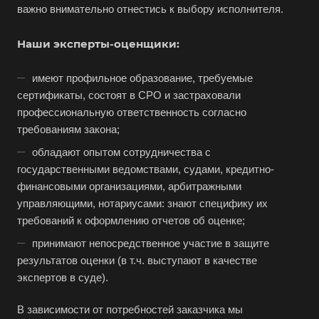
важно внимательно отнестись к выбору исполнителя.
Губаха
Наши эксперты-оценщики:
Губкин
Губкинский
имеют профильное образование, требуемые
Гуково
сертификаты, состоят в СРО и застраховали
профессиональную ответственность согласно
Гулькевичи
требованиям закона;
Гусев
обладают опытом сотрудничества с
Гусь-Хрустальный
государственными ведомствами, судами, кредитно-
Дедовск
финансовыми организациями, арбитражными
управляющими, нотариусами: знают специфику их
Дербент
требований к оформлению отчетов об оценке;
Джанкой
принимают непосредственное участие в защите
Дзержинск
результатов оценки (в т.ч. выступают в качестве
Дзержинский
экспертов в суде).
Димитровград
В зависимости от потребностей заказчика мы
Дмитров