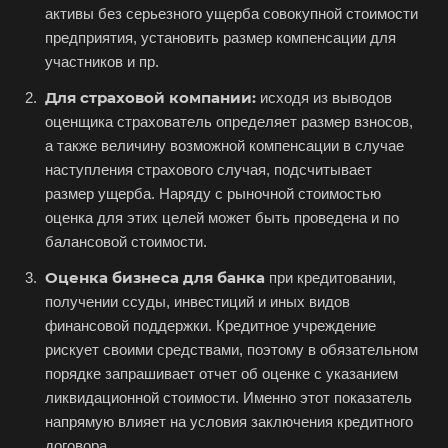
активы без серьезного ущерба совокупной стоимости
Аша
предприятия, установить размер компенсации для
участников и пр.
Баймак
Балабаново
Для страховой компании:
исходя из выводов
оценщика страхователь определяет размер взносов,
Балаково
а также величину возможной компенсации в случае
Балашиха
наступления страхового случая, подсчитывает
Балашов
размер ущерба. Наряду с рыночной стоимостью
оценка для этих целей может быть проведена и по
Барабинск
балансовой стоимости.
Барнаул
Оценка бизнеса для банка
при кредитовании,
Батайск
получении ссуды, инвестиций и иных видов
Бахчисарай
финансовой поддержки. Кредитное учреждение
рискует своими средствами, поэтому в обязательном
Белая Калитва
порядке запрашивает отчет об оценке с указанием
Белгород
ликвидационной стоимости. Именно этот показатель
Белебей
напрямую влияет на условия заключения кредитного
договора.
Белово