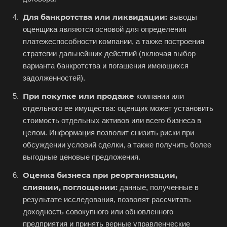
Белогорск
Для банкротства или ликвидации:
выводы
оценщика являются основой для определения
Белорецк
платежеспособности компании, а также построения
Белореченск
стратегии дальнейших действий (включая выбор
Белоярский
варианта банкротства и погашения имеющихся
задолженностей).
Бердск
При покупке или продаже
компании или
Березники
отдельного ее имущества: оценщик может установить
Бийск
стоимость отдельных активов или всего бизнеса в
Биробиджан
целом. Информация позволит снизить риски при
обсуждении условий сделки, а также получить более
Бирск
выгодные ценовые предложения.
Бирюч
Оценка бизнеса при реорганизации,
Благовещенск
слиянии, поглощении:
данные, полученные в
Благодарный
результате исследования, позволят рассчитать
Богородицк
доходность совокупного или обновленного
предприятия и принять верные управленческие
Боготол