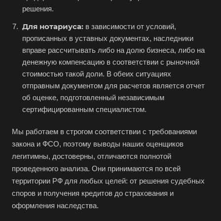
решения.
Большой Камень
Для нотариуса:
в зависимости от условий,
Бор
прописанных в уставных документах, наследники
Борзя
вправе рассчитывать либо на долю бизнеса, либо на
денежную компенсацию в соответствии с рыночной
Борисоглебск
стоимостью такой доли. В обеих ситуациях
Боровичи
отправным документом для расчетов является отчет
Братск
об оценке, подготовленный независимым
сертифицированным специалистом.
Бронницы
Брянск
Мы работаем в строгом соответствии с требованиями
Бугульма
закона и ФСО, поэтому выводы наших оценщиков
легитимны, достоверны, отличаются полнотой
Бугуруслан
проведенного анализа. Они принимаются по всей
Бузулук
территории РФ для любых целей: от решения судебных
Буй
споров и получения кредитов до страхования и
Буйнакск
оформления наследства.
Бутурлиновка