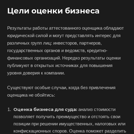
Цели оценки бизнеса
Альметьевск
Анапа
Результаты работы аттестованного оценщика обладают
Ангарск
юридической силой и могут представлять интерес для
Анжеро-Судженск
различных групп лиц: инвесторов, партнеров,
Апатиты
государственных органов и ведомств, кредитно-
Апрелевка
финансовых организаций. Нередко результаты оценки
публикуют в открытых источниках для повышения
Арамиль
уровня доверия к компании.
Арзамас
Архангельск
Существуют особые случаи, когда без привлечения
оценщика не обойтись:
Асбест
Асино
Оценка бизнеса для суда:
анализ стоимости
Астрахань
позволяет получить преимущество и отстоять свои
позиции при решении имущественных, налоговых или
Ахтубинск
конфискационных споров. Оценка поможет разделить
Ачинск