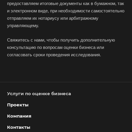
предоставляем итоговые документы как в бумажном, так
Долгопрудный
и электронном виде, при необходимости самостоятельно
отправляем их нотариусу или арбитражному
Домодедово
управляющему.
Донецк
Дубна
Свяжитесь с нами, чтобы получить дополнительную
Дюртюли
консультацию по вопросам оценки бизнеса или
согласовать сроки проведения исследования.
Евпатория
Егорьевск
Ейск
Екатеринбург
Услуги по оценке бизнеса
Елабуга
Елец
Проекты
Елизово
Компания
Енисейск
Контакты
Ермолино