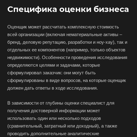
Специфика оценки бизнеса
Валдай
Валуйки
Оценщик может рассчитать комплексную стоимость
Великие Луки
всей организации (включая нематериальные активы –
Великий Новгород
бренд, деловую репутацию, разработки и ноу-хау), так и
Великий Устюг
отдельных ее компонентов (например, только объектов
недвижимости). Особенности проведения исследования
Вельск
определяются целями и задачами, которые
Верещагино
сформулировал заказчик: они могут быть
Верхний Уфалей
сформулированы в виде вопросов, на которые оценщик
Верхняя Пышма
должен дать ответы в ходе исследования.
Верхняя Салда
В зависимости от глубины оценки специалист для
Видное
получения достоверной информации может
Владивосток
использовать один или несколько подходов
(сравнительный, затратный или доходный), а также
Владикавказ
проводить дополнительные аналитические
Владимир