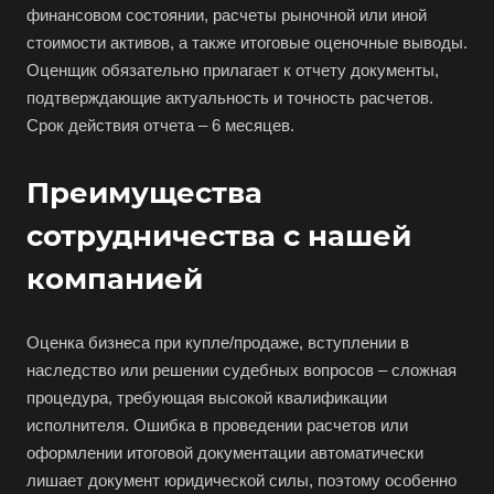
финансовом состоянии, расчеты рыночной или иной
Выборг
стоимости активов, а также итоговые оценочные выводы.
Выкса
Оценщик обязательно прилагает к отчету документы,
подтверждающие актуальность и точность расчетов.
Вязники
Срок действия отчета – 6 месяцев.
Вязьма
Вятские Поляны
Преимущества
Гай
сотрудничества с нашей
Гатчина
компанией
Геленджик
Георгиевск
Оценка бизнеса при купле/продаже, вступлении в
Глазов
наследство или решении судебных вопросов – сложная
Горно-Алтайск
процедура, требующая высокой квалификации
Городец
исполнителя. Ошибка в проведении расчетов или
оформлении итоговой документации автоматически
Горячий Ключ
лишает документ юридической силы, поэтому особенно
Грозный