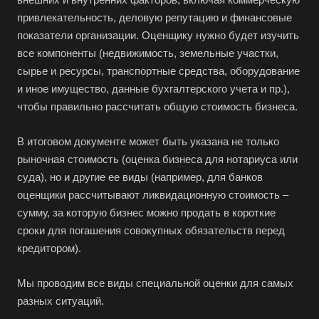
привлекательность, деловую репутацию и финансовые
показатели организации. Оценщику нужно будет изучить
все компоненты (недвижимость, земельные участки,
сырье и ресурсы, транспортные средства, оборудование
Выберите ваш город
и иное имущество, данные бухгалтерского учета и пр.),
чтобы правильно рассчитать общую стоимость бизнеса.
В итоговом документе может быть указана не только
рыночная стоимость (оценка бизнеса для нотариуса или
Например:
Елизово
суда), но и другие ее виды (например, для банков
оценщики рассчитывают ликвидационную стоимость –
Абакан
сумму, за которую бизнес можно продать в короткие
Абдулино
сроки для погашения совокупных обязательств перед
кредитором).
Абинск
Азов
Мы проводим все виды специальной оценки для самых
Аксай
разных ситуаций.
Алушта