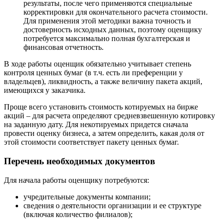
Воскресенск
результаты, после чего применяются специальные
корректировки для окончательного расчета стоимости.
Воткинск
Для применения этой методики важна точность и
Всеволожск
достоверность исходных данных, поэтому оценщику
Выборг
потребуется максимально полная бухгалтерская и
Выкса
финансовая отчетность.
Вязники
В ходе работы оценщик обязательно учитывает степень
Вязьма
контроля ценных бумаг (в т.ч. есть ли преференции у
Вятские Поляны
владельцев), ликвидность, а также величину пакета акций,
имеющихся у заказчика.
Гай
Гатчина
Проще всего установить стоимость котируемых на бирже
Геленджик
акций – для расчета определяют средневзвешенную котировку
на заданную дату. Для некотируемых придется сначала
Георгиевск
провести оценку бизнеса, а затем определить, какая доля от
Глазов
этой стоимости соответствует пакету ценных бумаг.
Горно-Алтайск
Городец
Перечень необходимых документов
Горячий Ключ
Для начала работы оценщику потребуются:
Грозный
Губаха
учредительные документы компании;
Губкин
сведения о деятельности организации и ее структуре
(включая количество филиалов);
Губкинский