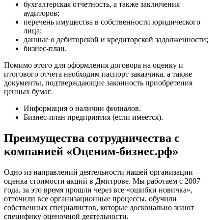
бухгалтерская отчетность, а также заключения
Гуково
аудиторов;
Гулькевичи
перечень имущества в собственности юридического
Гусев
лица;
данные о дебиторской и кредиторской задолженности;
Гусь-Хрустальный
бизнес-план.
Дедовск
Дербент
Помимо этого для оформления договора на оценку и
итогового отчета необходим паспорт заказчика, а также
Джанкой
документы, подтверждающие законность приобретения
Дзержинск
ценных бумаг.
Дзержинский
Информация о наличии филиалов.
Димитровград
Бизнес-план предприятия (если имеется).
Дмитров
Долгопрудный
Преимущества сотрудничества с
Домодедово
компанией «Оценим-бизнес.рф»
Донецк
Дубна
Одно из направлений деятельности нашей организации –
Дюртюли
оценка стоимости акций в Дмитрове. Мы работаем с 2007
Евпатория
года, за это время прошли через все «ошибки новичка»,
отточили все организационные процессы, обучили
Егорьевск
собственных специалистов, которые досконально знают
Ейск
специфику оценочной деятельности.