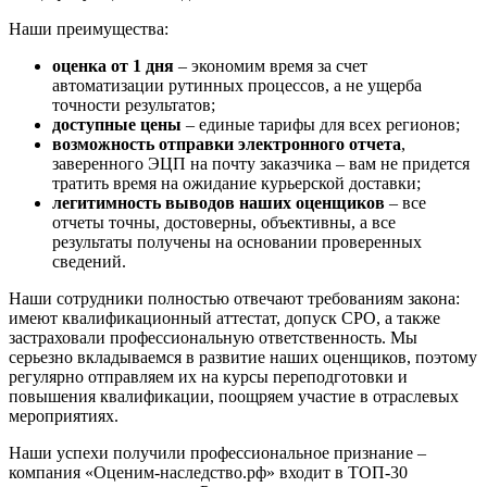
Екатеринбург
Наши преимущества:
Елабуга
Елец
оценка от 1 дня
– экономим время за счет
Елизово
автоматизации рутинных процессов, а не ущерба
точности результатов;
Енисейск
доступные цены
– единые тарифы для всех регионов;
Ермолино
возможность отправки электронного отчета
,
Ессентуки
заверенного ЭЦП на почту заказчика – вам не придется
Железногорск
тратить время на ожидание курьерской доставки;
легитимность выводов наших оценщиков
– все
Железногорск-Илимский
отчеты точны, достоверны, объективны, а все
Жуковский
результаты получены на основании проверенных
Заводоуковск
сведений.
Заозерный
Наши сотрудники полностью отвечают требованиям закона:
Заполярный
имеют квалификационный аттестат, допуск СРО, а также
Зарайск
застраховали профессиональную ответственность. Мы
Заречный
серьезно вкладываемся в развитие наших оценщиков, поэтому
регулярно отправляем их на курсы переподготовки и
Заринск
повышения квалификации, поощряем участие в отраслевых
Звенигород
мероприятиях.
Зеленоград
Наши успехи получили профессиональное признание –
Зеленодольск
компания «Оценим-наследство.рф» входит в ТОП-30
Зея