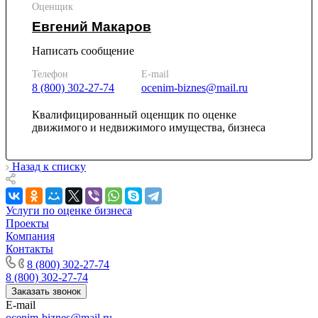
Каменск-Шахтинский
Оценщик
Камень-на-Оби
Евгений Макаров
Камышин
Написать сообщение
Камышлов
Канаш
Телефон
E-mail
Кандалакша
8 (800) 302-27-74
ocenim-biznes@mail.ru
Канск
Квалифицированный оценщик по оценке
Карачев
движимого и недвижимого имущества, бизнеса
Карпинск
Касли
Назад к списку
Каспийск
Кашира
Кемерово
Услуги по оценке бизнеса
Керчь
Проекты
Кизляр
Компания
Контакты
Кимры
8 (800) 302-27-74
Кингисепп
8 (800) 302-27-74
Кинель
Заказать звонок
Кинешма
E-mail
Киржач
ocenim-biznes@mail.ru