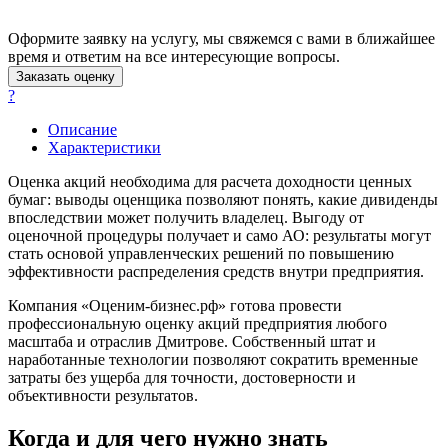
Анжеро-Судженск
Апатиты
Оформите заявку на услугу, мы свяжемся с вами в ближайшее
Апрелевка
время и ответим на все интересующие вопросы.
Арамиль
Заказать оценку
Арзамас
?
Архангельск
Описание
Асбест
Характеристики
Асино
Оценка акций необходима для расчета доходности ценных
Астрахань
бумаг: выводы оценщика позволяют понять, какие дивиденды
Ахтубинск
впоследствии может получить владелец. Выгоду от
Ачинск
оценочной процедуры получает и само АО: результаты могут
стать основой управленческих решений по повышению
Аша
эффективности распределения средств внутри предприятия.
Баймак
Балабаново
Компания «Оценим-бизнес.рф» готова провести
профессиональную оценку акций предприятия любого
Балаково
масштаба и отраслив Дмитрове. Собственный штат и
Балашиха
наработанные технологии позволяют сократить временные
Балашов
затраты без ущерба для точности, достоверности и
Барабинск
объективности результатов.
Барнаул
Когда и для чего нужно знать
Батайск