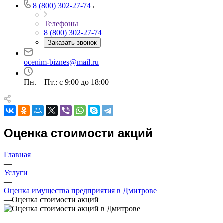
8 (800) 302-27-74
Телефоны
8 (800) 302-27-74
Заказать звонок
Выберите ваш город
ocenim-biznes@mail.ru
Пн. – Пт.: с 9:00 до 18:00
Например:
Дмитров
Абакан
Оценка стоимости акций
Абдулино
Абинск
Главная
Азов
—
Аксай
Услуги
Алушта
—
Альметьевск
Оценка имущества предприятия в Дмитрове
—
Оценка стоимости акций
Анапа
Ангарск