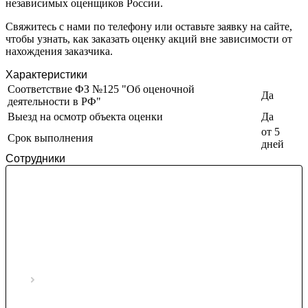
независимых оценщиков России.
Златоуст
Свяжитесь с нами по телефону или оставьте заявку на сайте,
Иваново
чтобы узнать, как заказать оценку акций вне зависимости от
Ивантеевка
нахождения заказчика.
Ижевск
Характеристики
Изобильный
Соответствие ФЗ №125 "Об оценочной
Ипатово
Да
деятельности в РФ"
Ирбит
Выезд на осмотр объекта оценки
Да
Иркутск
от 5
Срок выполнения
Искитим
дней
Истра
Сотрудники
Ишим
Ишимбай
Йошкар-Ола
Казань
Калининград
Калуга
Камбарка
Каменка
Каменск-Уральский