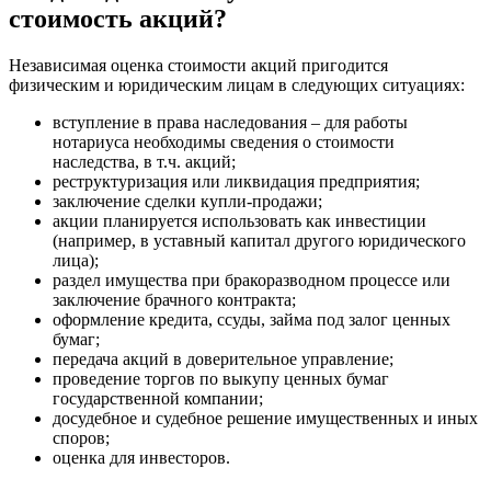
стоимость акций?
Бахчисарай
Белая Калитва
Независимая оценка стоимости акций пригодится
Белгород
физическим и юридическим лицам в следующих ситуациях:
Белебей
Белово
вступление в права наследования – для работы
Белогорск
нотариуса необходимы сведения о стоимости
наследства, в т.ч. акций;
Белорецк
реструктуризация или ликвидация предприятия;
Белореченск
заключение сделки купли-продажи;
Белоярский
акции планируется использовать как инвестиции
(например, в уставный капитал другого юридического
Бердск
лица);
Березники
раздел имущества при бракоразводном процессе или
Бийск
заключение брачного контракта;
Биробиджан
оформление кредита, ссуды, займа под залог ценных
бумаг;
Бирск
передача акций в доверительное управление;
Бирюч
проведение торгов по выкупу ценных бумаг
Благовещенск
государственной компании;
досудебное и судебное решение имущественных и иных
Благодарный
споров;
Богородицк
оценка для инвесторов.
Боготол