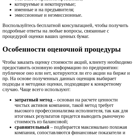
котируемые и некотируемые;
Верещагино
именные и на предъявителя;
Верхний Уфалей
эмиссионные и неэмиссионные.
Верхняя Пышма
Верхняя Салда
Воспользуйтесь бесплатной консультацией, чтобы получить
подробные ответы на любые вопросы, связанные с
Видное
процедурой оценки ваших ценных бумаг.
Владивосток
Владикавказ
Особенности оценочной процедуры
Владимир
Волгоград
Чтобы заказать оценку стоимости акций, клиенту необходимо
Волгодонск
предоставить основную информацию по предприятию:
публичное оно или нет, котируются ли его акции на бирже и
Волжск
пр. На основе полученных данных оценщик выбирает
Волжский
подходы и методики оценки, подходящие к конкретному
Вологда
случаю. Чаще всего используют:
Волоколамск
затратный метод
– основан на расчете ценности
Волосово
чистых активов компании, такой метод требует
Волхов
высокого профессионализма исполнителя, так как для
Вольск
итоговых результатов придется выводить рыночную
стоимость из балансовой;
Воркута
сравнительный
– подбирается максимально похожая
Воронеж
компания, сопоставляются финансовые показатели и