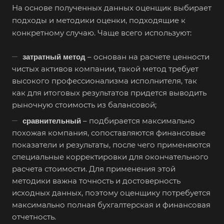
На основе полученных данных оценщик выбирает
подходы и методики оценки, подходящие к
конкретному случаю. Чаще всего используют:
– основан на расчете ценности
затратный метод
чистых активов компании, такой метод требует
Выберите ваш город
высокого профессионализма исполнителя, так
как для итоговых результатов придется выводить
рыночную стоимость из балансовой;
– подбирается максимально
сравнительный
похожая компания, сопоставляются финансовые
Например:
Березники
показатели и результаты, после чего применяются
специальные корректировки для окончательного
Абакан
расчета стоимости. Для применения этой
Абдулино
методики важна точность и достоверность
Абинск
исходных данных, поэтому оценщику потребуется
максимально полная бухгалтерская и финансовая
Азов
отчетность.
Аксай