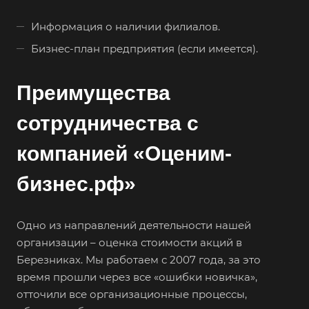
Белово
Информация о наличии филиалов.
Белогорск
Бизнес-план предприятия (если имеется).
Белорецк
Белореченск
Преимущества
Белоярский
сотрудничества с
Бердск
компанией «Оценим-
Березники
Бийск
бизнес.рф»
Биробиджан
Бирск
Одно из направлений деятельности нашей
Бирюч
организации – оценка стоимости акций в
Березниках. Мы работаем с 2007 года, за это
Благовещенск
время прошли через все «ошибки новичка»,
Благодарный
отточили все организационные процессы,
Богородицк