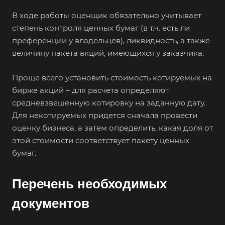
Алушта
В ходе работы оценщик обязательно учитывает
степень контроля ценных бумаг (в т.ч. есть ли
Альметьевск
преференции у владельцев), ликвидность, а также
Анапа
величину пакета акций, имеющихся у заказчика.
Ангарск
Анжеро-Судженск
Проще всего установить стоимость котируемых на
бирже акций – для расчета определяют
Апатиты
средневзвешенную котировку на заданную дату.
Апрелевка
Для некотируемых придется сначала провести
Арамиль
оценку бизнеса, а затем определить, какая доля от
этой стоимости соответствует пакету ценных
Арзамас
бумаг.
Архангельск
Асбест
Перечень необходимых
Асино
документов
Астрахань
Ахтубинск