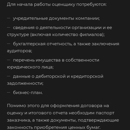
Для начала работы оценщику потребуются:
Ачинск
Аша
учредительные документы компании;
Баймак
сведения о деятельности организации и ее
структуре (включая количество филиалов);
Балабаново
бухгалтерская отчетность, а также заключения
Балаково
аудиторов;
Балашиха
перечень имущества в собственности
Балашов
юридического лица;
Барабинск
данные о дебиторской и кредиторской
Барнаул
задолженности;
Батайск
бизнес-план.
Бахчисарай
Помимо этого для оформления договора на
Белая Калитва
оценку и итогового отчета необходим паспорт
Белгород
заказчика, а также документы, подтверждающие
законность приобретения ценных бумаг.
Белебей