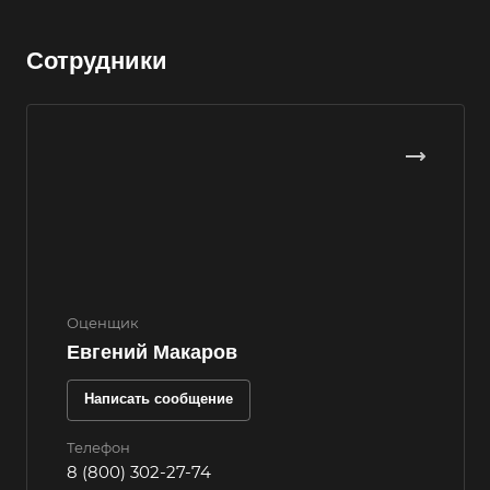
Владимир
Сотрудники
Волгоград
Волгодонск
Волжск
Волжский
Вологда
Волоколамск
Волосово
Волхов
Оценщик
Вольск
Евгений Макаров
Воркута
Написать сообщение
Воронеж
Воскресенск
Телефон
8 (800) 302-27-74
Воткинск