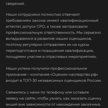
сведений.
Бутурлиновка
Валдай
Наши сотрудники полностью отвечают
требованиям закона: имеют квалификационный
Валуйки
аттестат, допуск СРО, а также застраховали
Великие Луки
профессиональную ответственность. Мы серьезно
Великий Новгород
вкладываемся в развитие наших оценщиков,
поэтому регулярно отправляем их на курсы
Великий Устюг
переподготовки и повышения квалификации,
Вельск
поощряем участие в отраслевых мероприятиях.
Верещагино
Верхний Уфалей
Наши успехи получили профессиональное
признание – компания «Оценим-наследство.рф»
Верхняя Пышма
входит в ТОП-30 независимых оценщиков России.
Верхняя Салда
Видное
Свяжитесь с нами по телефону или оставьте
заявку на сайте, чтобы узнать, как заказать оценку
Владивосток
акций вне зависимости от нахождения заказчика.
Владикавказ