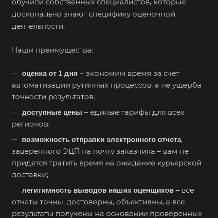
обучили собственных специалистов, которые
Боготол
досконально знают специфику оценочной
деятельности.
Большой Камень
Бор
Наши преимущества:
Борзя
– экономим время за счет
оценка от 1 дня
Борисоглебск
автоматизации рутинных процессов, а не ущерба
Боровичи
точности результатов;
Братск
– единые тарифы для всех
доступные цены
Бронницы
регионов;
Брянск
,
возможность отправки электронного отчета
заверенного ЭЦП на почту заказчика – вам не
Бугульма
придется тратить время на ожидание курьерской
Бугуруслан
доставки;
Бузулук
– все
легитимность выводов наших оценщиков
Буй
отчеты точны, достоверны, объективны, а все
результаты получены на основании проверенных
Буйнакск