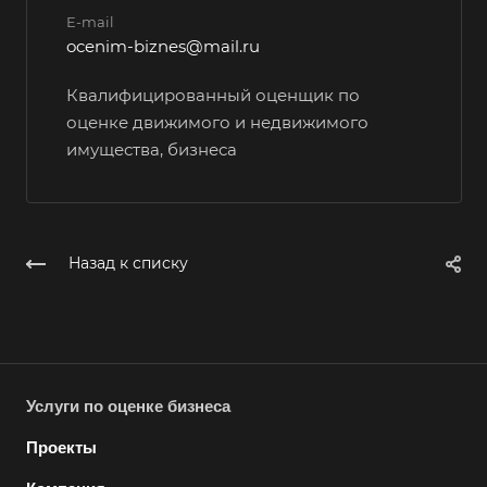
E-mail
Всеволожск
ocenim-biznes@mail.ru
Выборг
Квалифицированный оценщик по
Выкса
оценке движимого и недвижимого
Вязники
имущества, бизнеса
Вязьма
Вятские Поляны
Гай
Назад к списку
Гатчина
Геленджик
Георгиевск
Глазов
Услуги по оценке бизнеса
Горно-Алтайск
Городец
Проекты
Горячий Ключ